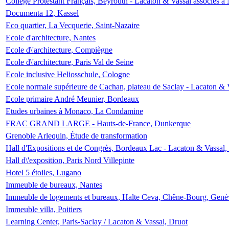
Collège Protestant Français, Beyrouth - Lacaton & Vassal associés à N
Documenta 12, Kassel
Eco quartier, La Vecquerie, Saint-Nazaire
Ecole d'architecture, Nantes
Ecole d\'architecture, Compiègne
Ecole d\'architecture, Paris Val de Seine
Ecole inclusive Heliosschule, Cologne
Ecole normale supérieure de Cachan, plateau de Saclay - Lacaton & 
Ecole primaire André Meunier, Bordeaux
Etudes urbaines à Monaco, La Condamine
FRAC GRAND LARGE - Hauts-de-France, Dunkerque
Grenoble Arlequin, Étude de transformation
Hall d'Expositions et de Congrès, Bordeaux Lac - Lacaton & Vassal
Hall d\'exposition, Paris Nord Villepinte
Hotel 5 étoiles, Lugano
Immeuble de bureaux, Nantes
Immeuble de logements et bureaux, Halte Ceva, Chêne-Bourg, Genè
Immeuble villa, Poitiers
Learning Center, Paris-Saclay / Lacaton & Vassal, Druot