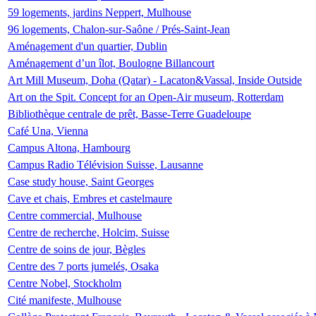
59 logements, jardins Neppert, Mulhouse
96 logements, Chalon-sur-Saône / Prés-Saint-Jean
Aménagement d'un quartier, Dublin
Aménagement d’un îlot, Boulogne Billancourt
Art Mill Museum, Doha (Qatar) - Lacaton&Vassal, Inside Outside
Art on the Spit. Concept for an Open-Air museum, Rotterdam
Bibliothèque centrale de prêt, Basse-Terre Guadeloupe
Café Una, Vienna
Campus Altona, Hambourg
Campus Radio Télévision Suisse, Lausanne
Case study house, Saint Georges
Cave et chais, Embres et castelmaure
Centre commercial, Mulhouse
Centre de recherche, Holcim, Suisse
Centre de soins de jour, Bègles
Centre des 7 ports jumelés, Osaka
Centre Nobel, Stockholm
Cité manifeste, Mulhouse