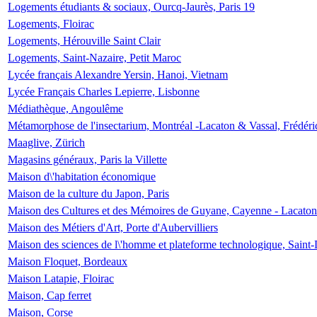
Logements étudiants & sociaux, Ourcq-Jaurès, Paris 19
Logements, Floirac
Logements, Hérouville Saint Clair
Logements, Saint-Nazaire, Petit Maroc
Lycée français Alexandre Yersin, Hanoi, Vietnam
Lycée Français Charles Lepierre, Lisbonne
Médiathèque, Angoulême
Métamorphose de l'insectarium, Montréal -Lacaton & Vassal, Frédéri
Maaglive, Zürich
Magasins généraux, Paris la Villette
Maison d\'habitation économique
Maison de la culture du Japon, Paris
Maison des Cultures et des Mémoires de Guyane, Cayenne - Lacaton
Maison des Métiers d'Art, Porte d'Aubervilliers
Maison des sciences de l\'homme et plateforme technologique, Saint
Maison Floquet, Bordeaux
Maison Latapie, Floirac
Maison, Cap ferret
Maison, Corse