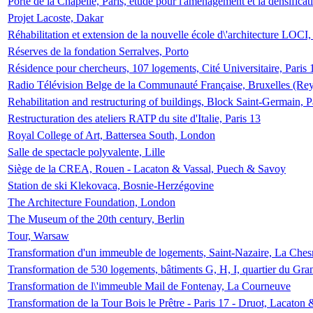
Porte de la Chapelle, Paris, étude pour l'aménagement et la densificat
Projet Lacoste, Dakar
Réhabilitation et extension de la nouvelle école d\'architecture LOCI
Réserves de la fondation Serralves, Porto
Résidence pour chercheurs, 107 logements, Cité Universitaire, Paris 
Radio Télévision Belge de la Communauté Française, Bruxelles (Rey
Rehabilitation and restructuring of buildings, Block Saint-Germain, P
Restructuration des ateliers RATP du site d'Italie, Paris 13
Royal College of Art, Battersea South, London
Salle de spectacle polyvalente, Lille
Siège de la CREA, Rouen - Lacaton & Vassal, Puech & Savoy
Station de ski Klekovaca, Bosnie-Herzégovine
The Architecture Foundation, London
The Museum of the 20th century, Berlin
Tour, Warsaw
Transformation d'un immeuble de logements, Saint-Nazaire, La Ches
Transformation de 530 logements, bâtiments G, H, I, quartier du Gra
Transformation de l\'immeuble Mail de Fontenay, La Courneuve
Transformation de la Tour Bois le Prêtre - Paris 17 - Druot, Lacaton 