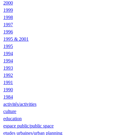
2000
1999
1998
1997
1996
1995 & 2001
1995
1994
1994
1993
1992
1991
1990
1984
activités/activities
culture
education
espace public/public space
etudes urbaines/urban planning