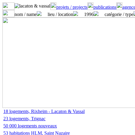
projets / projects
publications
agence
nom / name
lieu / location
1996
catégorie / type
18 logements, Rixheim - Lacaton & Vassal
23 logements, Trignac
50 000 logements nouveaux
53 habitations HLM, Saint Nazaire