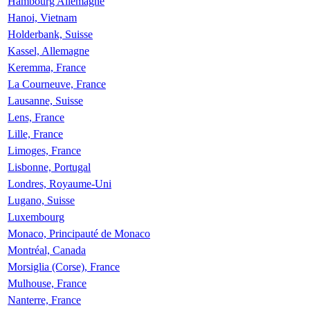
Hambourg Allemagne
Hanoi, Vietnam
Holderbank, Suisse
Kassel, Allemagne
Keremma, France
La Courneuve, France
Lausanne, Suisse
Lens, France
Lille, France
Limoges, France
Lisbonne, Portugal
Londres, Royaume-Uni
Lugano, Suisse
Luxembourg
Monaco, Principauté de Monaco
Montréal, Canada
Morsiglia (Corse), France
Mulhouse, France
Nanterre, France