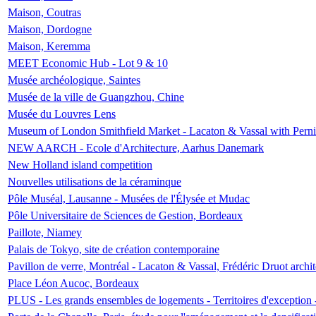
Maison, Coutras
Maison, Dordogne
Maison, Keremma
MEET Economic Hub - Lot 9 & 10
Musée archéologique, Saintes
Musée de la ville de Guangzhou, Chine
Musée du Louvres Lens
Museum of London Smithfield Market - Lacaton & Vassal with Pernil
NEW AARCH - Ecole d'Architecture, Aarhus Danemark
New Holland island competition
Nouvelles utilisations de la céraminque
Pôle Muséal, Lausanne - Musées de l'Élysée et Mudac
Pôle Universitaire de Sciences de Gestion, Bordeaux
Paillote, Niamey
Palais de Tokyo, site de création contemporaine
Pavillon de verre, Montréal - Lacaton & Vassal, Frédéric Druot arch
Place Léon Aucoc, Bordeaux
PLUS - Les grands ensembles de logements - Territoires d'exception 