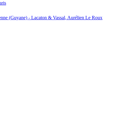
aris
enne (Guyane) - Lacaton & Vassal, Aurélien Le Roux