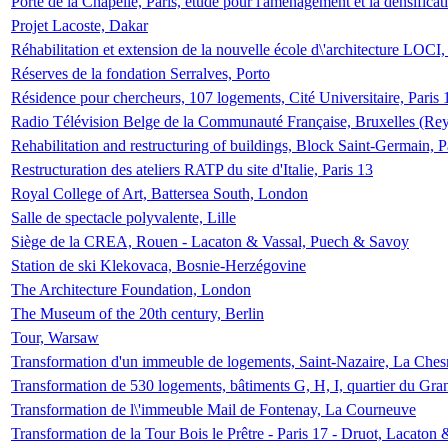
Porte de la Chapelle, Paris, étude pour l'aménagement et la densificat
Projet Lacoste, Dakar
Réhabilitation et extension de la nouvelle école d\'architecture LOCI
Réserves de la fondation Serralves, Porto
Résidence pour chercheurs, 107 logements, Cité Universitaire, Paris 
Radio Télévision Belge de la Communauté Française, Bruxelles (Rey
Rehabilitation and restructuring of buildings, Block Saint-Germain, P
Restructuration des ateliers RATP du site d'Italie, Paris 13
Royal College of Art, Battersea South, London
Salle de spectacle polyvalente, Lille
Siège de la CREA, Rouen - Lacaton & Vassal, Puech & Savoy
Station de ski Klekovaca, Bosnie-Herzégovine
The Architecture Foundation, London
The Museum of the 20th century, Berlin
Tour, Warsaw
Transformation d'un immeuble de logements, Saint-Nazaire, La Ches
Transformation de 530 logements, bâtiments G, H, I, quartier du Gra
Transformation de l\'immeuble Mail de Fontenay, La Courneuve
Transformation de la Tour Bois le Prêtre - Paris 17 - Druot, Lacaton 