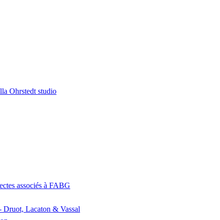
la Ohrstedt studio
itectes associés à FABG
- Druot, Lacaton & Vassal