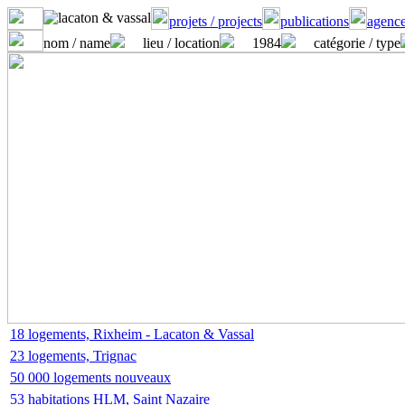
projets / projects
publications
agence
nom / name
lieu / location
1984
catégorie / type
18 logements, Rixheim - Lacaton & Vassal
23 logements, Trignac
50 000 logements nouveaux
53 habitations HLM, Saint Nazaire