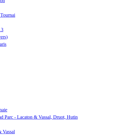
ion
, Tournai
13
ers)
aris
naie
nd Parc - Lacaton & Vassal, Druot, Hutin
& Vassal