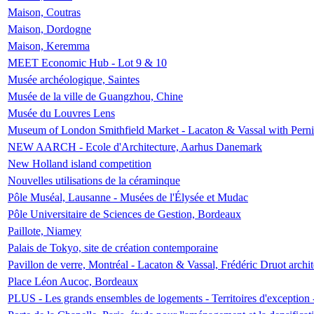
Maison, Coutras
Maison, Dordogne
Maison, Keremma
MEET Economic Hub - Lot 9 & 10
Musée archéologique, Saintes
Musée de la ville de Guangzhou, Chine
Musée du Louvres Lens
Museum of London Smithfield Market - Lacaton & Vassal with Pernil
NEW AARCH - Ecole d'Architecture, Aarhus Danemark
New Holland island competition
Nouvelles utilisations de la céraminque
Pôle Muséal, Lausanne - Musées de l'Élysée et Mudac
Pôle Universitaire de Sciences de Gestion, Bordeaux
Paillote, Niamey
Palais de Tokyo, site de création contemporaine
Pavillon de verre, Montréal - Lacaton & Vassal, Frédéric Druot arch
Place Léon Aucoc, Bordeaux
PLUS - Les grands ensembles de logements - Territoires d'exception 