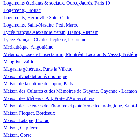
Logements étudiants & sociaux, Ourcq-Jaurès, Paris 19
Logements, Floirac
Logements, Hérouville Saint Clair
Logements, Saint-Nazaire, Petit Maroc
Lycée français Alexandre Yersin, Hanoi, Vietnam
Lycée Français Charles Lepierre, Lisbonne
Médiathèque, Angoulême
Métamorphose de l'insectarium, Montréal -Lacaton & Vassal, Frédéri
Maaglive, Zürich
Magasins généraux, Paris la Villette
Maison d\'habitation économique
Maison de la culture du Japon, Paris
Maison des Cultures et des Mémoires de Guyane, Cayenne - Lacaton
Maison des Métiers d'Art, Porte d'Aubervilliers
Maison des sciences de l\'homme et plateforme technologique, Saint
Maison Floquet, Bordeaux
Maison Latapie, Floirac
Maison, Cap ferret
Maison, Corse