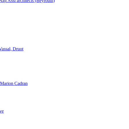
aji Assi architects (Beyrouth)
Vassal, Druot
, Marion Cadran
ve