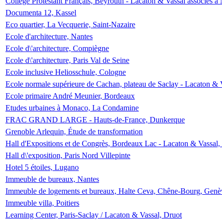
Collège Protestant Français, Beyrouth - Lacaton & Vassal associés à N
Documenta 12, Kassel
Eco quartier, La Vecquerie, Saint-Nazaire
Ecole d'architecture, Nantes
Ecole d\'architecture, Compiègne
Ecole d\'architecture, Paris Val de Seine
Ecole inclusive Heliosschule, Cologne
Ecole normale supérieure de Cachan, plateau de Saclay - Lacaton & 
Ecole primaire André Meunier, Bordeaux
Etudes urbaines à Monaco, La Condamine
FRAC GRAND LARGE - Hauts-de-France, Dunkerque
Grenoble Arlequin, Étude de transformation
Hall d'Expositions et de Congrès, Bordeaux Lac - Lacaton & Vassal
Hall d\'exposition, Paris Nord Villepinte
Hotel 5 étoiles, Lugano
Immeuble de bureaux, Nantes
Immeuble de logements et bureaux, Halte Ceva, Chêne-Bourg, Genè
Immeuble villa, Poitiers
Learning Center, Paris-Saclay / Lacaton & Vassal, Druot