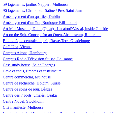
59 logements, jardins Neppert, Mulhouse
96 logements, Chalon-sur-Saône / Prés-Saint-Jean
Aménagement d'un quartier, Dublin
Aménagement d’un îlot, Boulogne Billancourt
Art Mill Museum, Doha (Qatar) - Lacaton&Vassal, Inside Outside
Art on the Spit. Concept for an Open-Air museum, Rotterdam
Bibliothèque centrale de prêt, Basse-Terre Guadeloupe
Café Una, Vienna
Campus Altona, Hambourg
Campus Radio Télévision Suisse, Lausanne
Case study house, Saint Georges
Cave et chais, Embres et castelmaure
Centre commercial, Mulhouse
Centre de recherche, Holcim, Suisse
Centre de soins de jour, Bègles
Centre des 7 ports jumelés, Osaka
Centre Nobel, Stockholm
Cité manifeste, Mulhouse