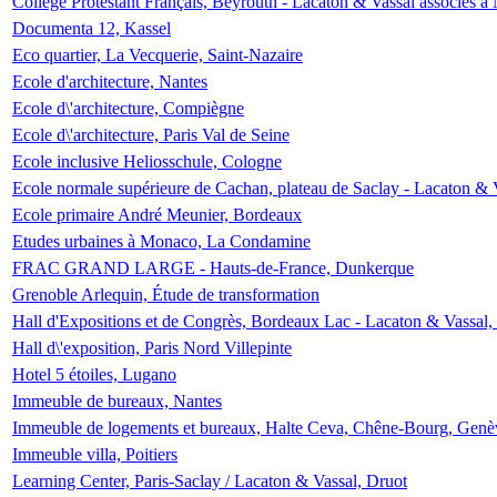
Collège Protestant Français, Beyrouth - Lacaton & Vassal associés à N
Documenta 12, Kassel
Eco quartier, La Vecquerie, Saint-Nazaire
Ecole d'architecture, Nantes
Ecole d\'architecture, Compiègne
Ecole d\'architecture, Paris Val de Seine
Ecole inclusive Heliosschule, Cologne
Ecole normale supérieure de Cachan, plateau de Saclay - Lacaton & 
Ecole primaire André Meunier, Bordeaux
Etudes urbaines à Monaco, La Condamine
FRAC GRAND LARGE - Hauts-de-France, Dunkerque
Grenoble Arlequin, Étude de transformation
Hall d'Expositions et de Congrès, Bordeaux Lac - Lacaton & Vassal
Hall d\'exposition, Paris Nord Villepinte
Hotel 5 étoiles, Lugano
Immeuble de bureaux, Nantes
Immeuble de logements et bureaux, Halte Ceva, Chêne-Bourg, Genè
Immeuble villa, Poitiers
Learning Center, Paris-Saclay / Lacaton & Vassal, Druot