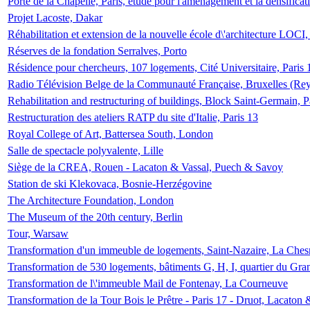
Porte de la Chapelle, Paris, étude pour l'aménagement et la densificat
Projet Lacoste, Dakar
Réhabilitation et extension de la nouvelle école d\'architecture LOCI
Réserves de la fondation Serralves, Porto
Résidence pour chercheurs, 107 logements, Cité Universitaire, Paris 
Radio Télévision Belge de la Communauté Française, Bruxelles (Rey
Rehabilitation and restructuring of buildings, Block Saint-Germain, P
Restructuration des ateliers RATP du site d'Italie, Paris 13
Royal College of Art, Battersea South, London
Salle de spectacle polyvalente, Lille
Siège de la CREA, Rouen - Lacaton & Vassal, Puech & Savoy
Station de ski Klekovaca, Bosnie-Herzégovine
The Architecture Foundation, London
The Museum of the 20th century, Berlin
Tour, Warsaw
Transformation d'un immeuble de logements, Saint-Nazaire, La Ches
Transformation de 530 logements, bâtiments G, H, I, quartier du Gra
Transformation de l\'immeuble Mail de Fontenay, La Courneuve
Transformation de la Tour Bois le Prêtre - Paris 17 - Druot, Lacaton 