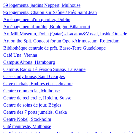
59 logements, jardins Neppert, Mulhouse
96 logements, Chalon-sur-Saône / Prés-Saint-Jean
Aménagement d'un quartier, Dublin
Aménagement d’un îlot, Boulogne Billancourt
Art Mill Museum, Doha (Qatar) - Lacaton&Vassal, Inside Outside
Art on the Spit. Concept for an Open-Air museum, Rotterdam
Bibliothèque centrale de prêt, Basse-Terre Guadeloupe
Café Una, Vienna
Campus Altona, Hambourg
Campus Radio Télévision Suisse, Lausanne
Case study house, Saint Georges
Cave et chais, Embres et castelmaure
Centre commercial, Mulhouse
Centre de recherche, Holcim, Suisse
Centre de soins de jour, Bègles
Centre des 7 ports jumelés, Osaka
Centre Nobel, Stockholm
Cité manifeste, Mulhouse