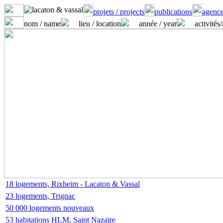
projets / projects
publications
agence
nom / name
lieu / location
année / year
activités
18 logements, Rixheim - Lacaton & Vassal
23 logements, Trignac
50 000 logements nouveaux
53 habitations HLM, Saint Nazaire