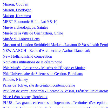
Maison, Coutras
Maison, Dordogne
Maison, Keremma
MEET Economic Hub - Lot 9 & 10
Musée archéologique, Saintes
Musée de la ville de Guangzhou, Chine
Musée du Louvres Lens
Museum of London Smithfield Market - Lacaton & Vassal with Pernil
NEW AARCH - Ecole d'Architecture, Aarhus Danemark
New Holland island competition
Nouvelles utilisations de la céraminque
Pôle Muséal, Lausanne - Musées de l'Élysée et Mudac
Pôle Universitaire de Sciences de Gestion, Bordeaux
Paillote, Niamey
Palais de Tokyo, site de création contemporaine
Pavillon de verre, Montréal - Lacaton & Vassal, Frédéric Druot arch
Place Léon Aucoc, Bordeaux
PLUS - Les grands ensembles de logements - Territoires d'exception 