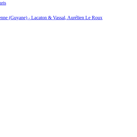
aris
enne (Guyane) - Lacaton & Vassal, Aurélien Le Roux