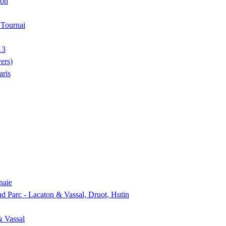
ion
, Tournai
13
ers)
aris
naie
nd Parc - Lacaton & Vassal, Druot, Hutin
& Vassal