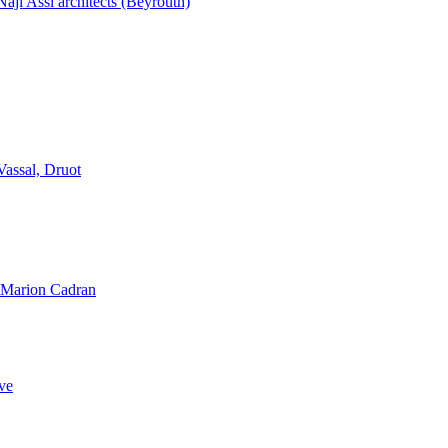
aji Assi architects (Beyrouth)
Vassal, Druot
, Marion Cadran
ve