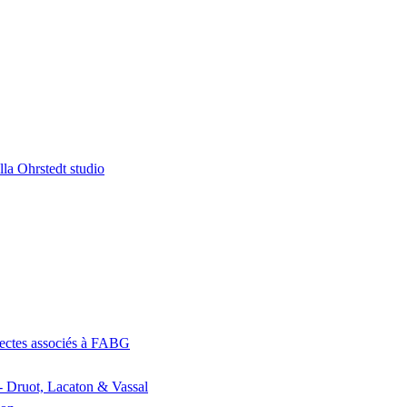
la Ohrstedt studio
itectes associés à FABG
- Druot, Lacaton & Vassal