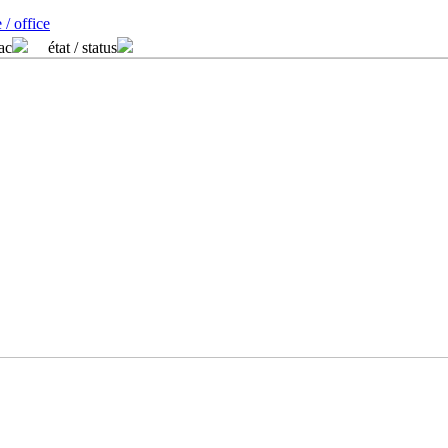
 / office
/ac
état / status