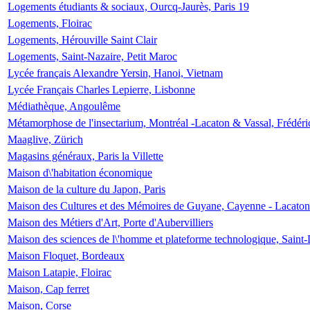
Logements étudiants & sociaux, Ourcq-Jaurès, Paris 19
Logements, Floirac
Logements, Hérouville Saint Clair
Logements, Saint-Nazaire, Petit Maroc
Lycée français Alexandre Yersin, Hanoi, Vietnam
Lycée Français Charles Lepierre, Lisbonne
Médiathèque, Angoulême
Métamorphose de l'insectarium, Montréal -Lacaton & Vassal, Frédéri
Maaglive, Zürich
Magasins généraux, Paris la Villette
Maison d\'habitation économique
Maison de la culture du Japon, Paris
Maison des Cultures et des Mémoires de Guyane, Cayenne - Lacaton
Maison des Métiers d'Art, Porte d'Aubervilliers
Maison des sciences de l\'homme et plateforme technologique, Saint
Maison Floquet, Bordeaux
Maison Latapie, Floirac
Maison, Cap ferret
Maison, Corse