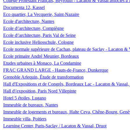
Collège Protestant Français, Beyrouth - Lacaton & Vassal associés à N
Documenta 12, Kassel
Eco quartier, La Vecquerie, Saint-Nazaire
Ecole d'architecture, Nantes
Ecole d\'architecture, Compiègne
Ecole d\'architecture, Paris Val de Seine
Ecole inclusive Heliosschule, Cologne
Ecole normale supérieure de Cachan, plateau de Saclay - Lacaton & 
Ecole primaire André Meunier, Bordeaux
Etudes urbaines à Monaco, La Condamine
FRAC GRAND LARGE - Hauts-de-France, Dunkerque
Grenoble Arlequin, Étude de transformation
Hall d'Expositions et de Congrès, Bordeaux Lac - Lacaton & Vassal
Hall d\'exposition, Paris Nord Villepinte
Hotel 5 étoiles, Lugano
Immeuble de bureaux, Nantes
Immeuble de logements et bureaux, Halte Ceva, Chêne-Bourg, Genè
Immeuble villa, Poitiers
Learning Center, Paris-Saclay / Lacaton & Vassal, Druot