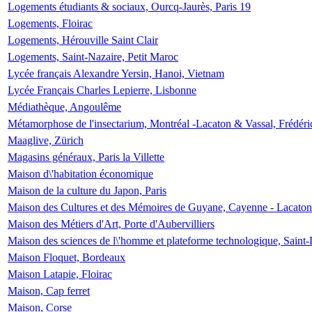
Logements étudiants & sociaux, Ourcq-Jaurès, Paris 19
Logements, Floirac
Logements, Hérouville Saint Clair
Logements, Saint-Nazaire, Petit Maroc
Lycée français Alexandre Yersin, Hanoi, Vietnam
Lycée Français Charles Lepierre, Lisbonne
Médiathèque, Angoulême
Métamorphose de l'insectarium, Montréal -Lacaton & Vassal, Frédéri
Maaglive, Zürich
Magasins généraux, Paris la Villette
Maison d\'habitation économique
Maison de la culture du Japon, Paris
Maison des Cultures et des Mémoires de Guyane, Cayenne - Lacaton
Maison des Métiers d'Art, Porte d'Aubervilliers
Maison des sciences de l\'homme et plateforme technologique, Saint
Maison Floquet, Bordeaux
Maison Latapie, Floirac
Maison, Cap ferret
Maison, Corse