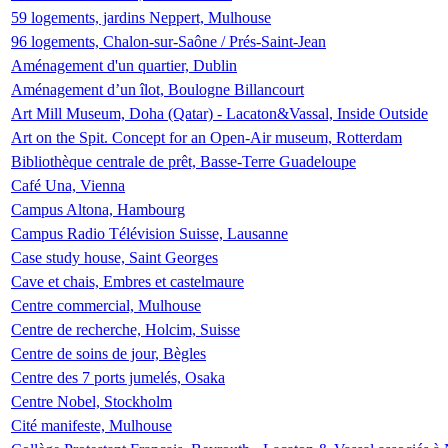
59 logements, jardins Neppert, Mulhouse
96 logements, Chalon-sur-Saône / Prés-Saint-Jean
Aménagement d'un quartier, Dublin
Aménagement d’un îlot, Boulogne Billancourt
Art Mill Museum, Doha (Qatar) - Lacaton&Vassal, Inside Outside
Art on the Spit. Concept for an Open-Air museum, Rotterdam
Bibliothèque centrale de prêt, Basse-Terre Guadeloupe
Café Una, Vienna
Campus Altona, Hambourg
Campus Radio Télévision Suisse, Lausanne
Case study house, Saint Georges
Cave et chais, Embres et castelmaure
Centre commercial, Mulhouse
Centre de recherche, Holcim, Suisse
Centre de soins de jour, Bègles
Centre des 7 ports jumelés, Osaka
Centre Nobel, Stockholm
Cité manifeste, Mulhouse