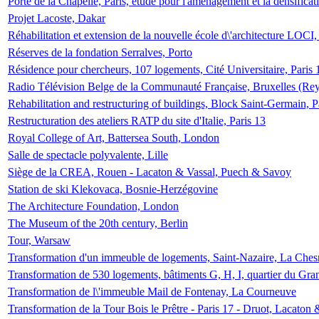
Porte de la Chapelle, Paris, étude pour l'aménagement et la densificat
Projet Lacoste, Dakar
Réhabilitation et extension de la nouvelle école d\'architecture LOCI
Réserves de la fondation Serralves, Porto
Résidence pour chercheurs, 107 logements, Cité Universitaire, Paris 
Radio Télévision Belge de la Communauté Française, Bruxelles (Rey
Rehabilitation and restructuring of buildings, Block Saint-Germain, P
Restructuration des ateliers RATP du site d'Italie, Paris 13
Royal College of Art, Battersea South, London
Salle de spectacle polyvalente, Lille
Siège de la CREA, Rouen - Lacaton & Vassal, Puech & Savoy
Station de ski Klekovaca, Bosnie-Herzégovine
The Architecture Foundation, London
The Museum of the 20th century, Berlin
Tour, Warsaw
Transformation d'un immeuble de logements, Saint-Nazaire, La Ches
Transformation de 530 logements, bâtiments G, H, I, quartier du Gra
Transformation de l\'immeuble Mail de Fontenay, La Courneuve
Transformation de la Tour Bois le Prêtre - Paris 17 - Druot, Lacaton 