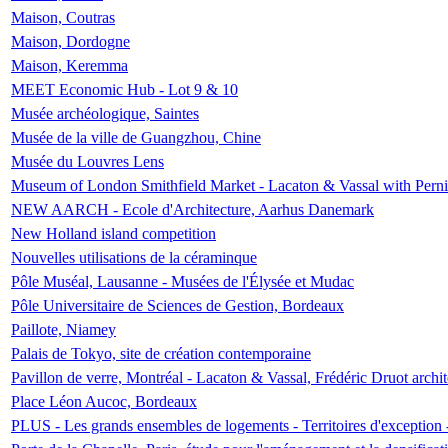
Maison, Coutras
Maison, Dordogne
Maison, Keremma
MEET Economic Hub - Lot 9 & 10
Musée archéologique, Saintes
Musée de la ville de Guangzhou, Chine
Musée du Louvres Lens
Museum of London Smithfield Market - Lacaton & Vassal with Pernil
NEW AARCH - Ecole d'Architecture, Aarhus Danemark
New Holland island competition
Nouvelles utilisations de la céraminque
Pôle Muséal, Lausanne - Musées de l'Élysée et Mudac
Pôle Universitaire de Sciences de Gestion, Bordeaux
Paillote, Niamey
Palais de Tokyo, site de création contemporaine
Pavillon de verre, Montréal - Lacaton & Vassal, Frédéric Druot arch
Place Léon Aucoc, Bordeaux
PLUS - Les grands ensembles de logements - Territoires d'exception 