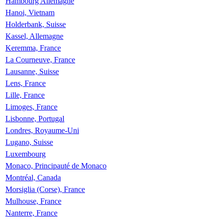
Hambourg Allemagne
Hanoi, Vietnam
Holderbank, Suisse
Kassel, Allemagne
Keremma, France
La Courneuve, France
Lausanne, Suisse
Lens, France
Lille, France
Limoges, France
Lisbonne, Portugal
Londres, Royaume-Uni
Lugano, Suisse
Luxembourg
Monaco, Principauté de Monaco
Montréal, Canada
Morsiglia (Corse), France
Mulhouse, France
Nanterre, France