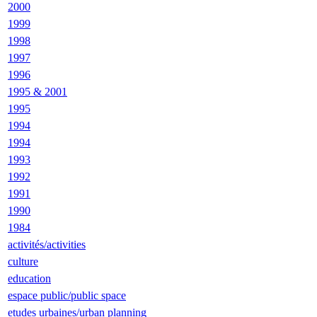
2000
1999
1998
1997
1996
1995 & 2001
1995
1994
1994
1993
1992
1991
1990
1984
activités/activities
culture
education
espace public/public space
etudes urbaines/urban planning