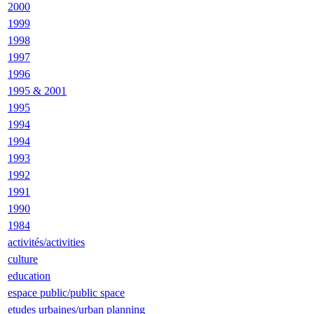
2000
1999
1998
1997
1996
1995 & 2001
1995
1994
1994
1993
1992
1991
1990
1984
activités/activities
culture
education
espace public/public space
etudes urbaines/urban planning