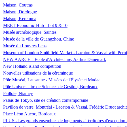
Maison, Coutras
Maison, Dordogne
Maison, Keremma
MEET Economic Hub - Lot 9 & 10
Musée archéologique, Saintes
Musée de la ville de Guangzhou, Chine
Musée du Louvres Lens
Museum of London Smithfield Market - Lacaton & Vassal with Pernil
NEW AARCH - Ecole d'Architecture, Aarhus Danemark
New Holland island competition
Nouvelles utilisations de la céraminque
Pôle Muséal, Lausanne - Musées de l'Élysée et Mudac
Pôle Universitaire de Sciences de Gestion, Bordeaux
Paillote, Niamey
Palais de Tokyo, site de création contemporaine
Pavillon de verre, Montréal - Lacaton & Vassal, Frédéric Druot arch
Place Léon Aucoc, Bordeaux
PLUS - Les grands ensembles de logements - Territoires d'exception 