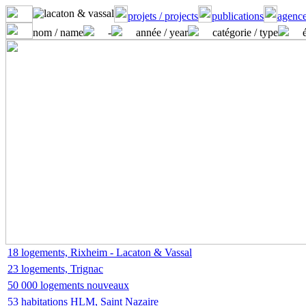
projets / projects
publications
agence
nom / name
-
année / year
catégorie / type
18 logements, Rixheim - Lacaton & Vassal
23 logements, Trignac
50 000 logements nouveaux
53 habitations HLM, Saint Nazaire