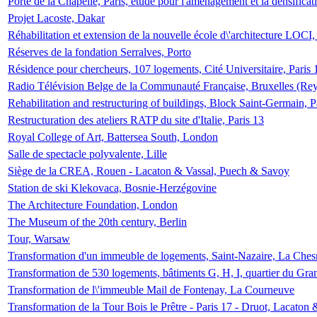
Porte de la Chapelle, Paris, étude pour l'aménagement et la densificat
Projet Lacoste, Dakar
Réhabilitation et extension de la nouvelle école d\'architecture LOCI
Réserves de la fondation Serralves, Porto
Résidence pour chercheurs, 107 logements, Cité Universitaire, Paris 
Radio Télévision Belge de la Communauté Française, Bruxelles (Rey
Rehabilitation and restructuring of buildings, Block Saint-Germain, P
Restructuration des ateliers RATP du site d'Italie, Paris 13
Royal College of Art, Battersea South, London
Salle de spectacle polyvalente, Lille
Siège de la CREA, Rouen - Lacaton & Vassal, Puech & Savoy
Station de ski Klekovaca, Bosnie-Herzégovine
The Architecture Foundation, London
The Museum of the 20th century, Berlin
Tour, Warsaw
Transformation d'un immeuble de logements, Saint-Nazaire, La Ches
Transformation de 530 logements, bâtiments G, H, I, quartier du Gra
Transformation de l\'immeuble Mail de Fontenay, La Courneuve
Transformation de la Tour Bois le Prêtre - Paris 17 - Druot, Lacaton 