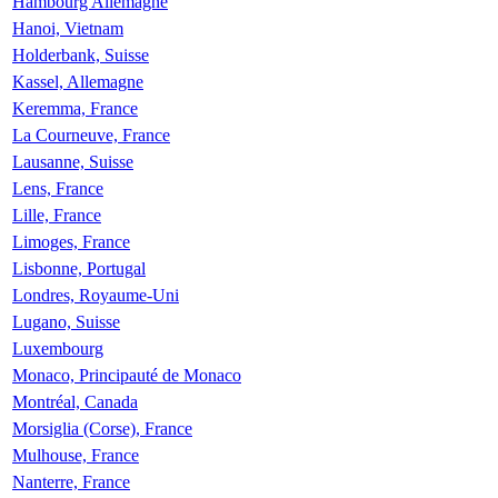
Hambourg Allemagne
Hanoi, Vietnam
Holderbank, Suisse
Kassel, Allemagne
Keremma, France
La Courneuve, France
Lausanne, Suisse
Lens, France
Lille, France
Limoges, France
Lisbonne, Portugal
Londres, Royaume-Uni
Lugano, Suisse
Luxembourg
Monaco, Principauté de Monaco
Montréal, Canada
Morsiglia (Corse), France
Mulhouse, France
Nanterre, France