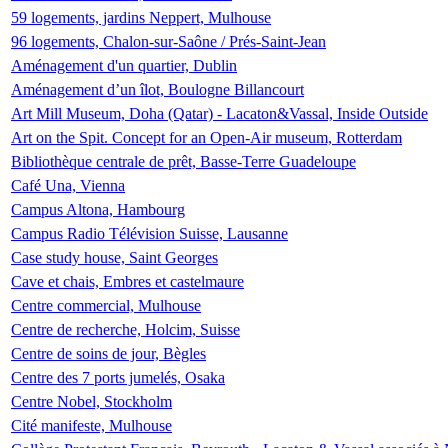
59 logements, jardins Neppert, Mulhouse
96 logements, Chalon-sur-Saône / Prés-Saint-Jean
Aménagement d'un quartier, Dublin
Aménagement d’un îlot, Boulogne Billancourt
Art Mill Museum, Doha (Qatar) - Lacaton&Vassal, Inside Outside
Art on the Spit. Concept for an Open-Air museum, Rotterdam
Bibliothèque centrale de prêt, Basse-Terre Guadeloupe
Café Una, Vienna
Campus Altona, Hambourg
Campus Radio Télévision Suisse, Lausanne
Case study house, Saint Georges
Cave et chais, Embres et castelmaure
Centre commercial, Mulhouse
Centre de recherche, Holcim, Suisse
Centre de soins de jour, Bègles
Centre des 7 ports jumelés, Osaka
Centre Nobel, Stockholm
Cité manifeste, Mulhouse