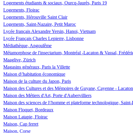
Logements étudiants & sociaux, Ourcq-Jaurès, Paris 19
Logements, Floirac
Logements, Hérouville Saint Clair
Logements, Saint-Nazaire, Petit Maroc
Lycée français Alexandre Yersin, Hanoi, Vietnam
Lycée Français Charles Lepierre, Lisbonne
Médiathèque, Angoulême
Métamorphose de l'insectarium, Montréal -Lacaton & Vassal, Frédéri
Maaglive, Zürich
Magasins généraux, Paris la Villette
Maison d\'habitation économique
Maison de la culture du Japon, Paris
Maison des Cultures et des Mémoires de Guyane, Cayenne - Lacaton
Maison des Métiers d'Art, Porte d'Aubervilliers
Maison des sciences de l\'homme et plateforme technologique, Saint
Maison Floquet, Bordeaux
Maison Latapie, Floirac
Maison, Cap ferret
Maison, Corse