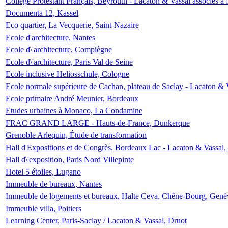
Collège Protestant Français, Beyrouth - Lacaton & Vassal associés à N
Documenta 12, Kassel
Eco quartier, La Vecquerie, Saint-Nazaire
Ecole d'architecture, Nantes
Ecole d\'architecture, Compiègne
Ecole d\'architecture, Paris Val de Seine
Ecole inclusive Heliosschule, Cologne
Ecole normale supérieure de Cachan, plateau de Saclay - Lacaton & 
Ecole primaire André Meunier, Bordeaux
Etudes urbaines à Monaco, La Condamine
FRAC GRAND LARGE - Hauts-de-France, Dunkerque
Grenoble Arlequin, Étude de transformation
Hall d'Expositions et de Congrès, Bordeaux Lac - Lacaton & Vassal
Hall d\'exposition, Paris Nord Villepinte
Hotel 5 étoiles, Lugano
Immeuble de bureaux, Nantes
Immeuble de logements et bureaux, Halte Ceva, Chêne-Bourg, Genè
Immeuble villa, Poitiers
Learning Center, Paris-Saclay / Lacaton & Vassal, Druot