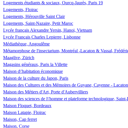
Logements étudiants & sociaux, Ourcq-Jaurès, Paris 19
Logements, Floirac
Logements, Hérouville Saint Clair
Logements, Saint-Nazaire, Petit Maroc
Lycée français Alexandre Yersin, Hanoi, Vietnam
Lycée Français Charles Lepierre, Lisbonne
Médiathèque, Angoulême
Métamorphose de l'insectarium, Montréal -Lacaton & Vassal, Frédéri
Maaglive, Zürich
Magasins généraux, Paris la Villette
Maison d\'habitation économique
Maison de la culture du Japon, Paris
Maison des Cultures et des Mémoires de Guyane, Cayenne - Lacaton
Maison des Métiers d'Art, Porte d'Aubervilliers
Maison des sciences de l\'homme et plateforme technologique, Saint
Maison Floquet, Bordeaux
Maison Latapie, Floirac
Maison, Cap ferret
Maison, Corse