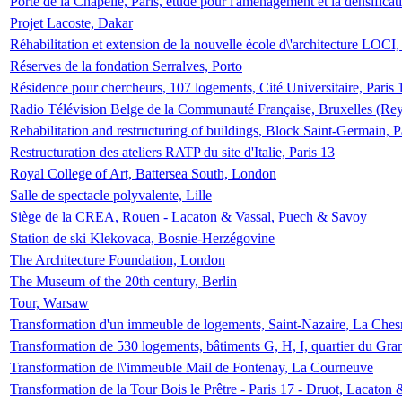
Porte de la Chapelle, Paris, étude pour l'aménagement et la densificat
Projet Lacoste, Dakar
Réhabilitation et extension de la nouvelle école d\'architecture LOCI
Réserves de la fondation Serralves, Porto
Résidence pour chercheurs, 107 logements, Cité Universitaire, Paris 
Radio Télévision Belge de la Communauté Française, Bruxelles (Rey
Rehabilitation and restructuring of buildings, Block Saint-Germain, P
Restructuration des ateliers RATP du site d'Italie, Paris 13
Royal College of Art, Battersea South, London
Salle de spectacle polyvalente, Lille
Siège de la CREA, Rouen - Lacaton & Vassal, Puech & Savoy
Station de ski Klekovaca, Bosnie-Herzégovine
The Architecture Foundation, London
The Museum of the 20th century, Berlin
Tour, Warsaw
Transformation d'un immeuble de logements, Saint-Nazaire, La Ches
Transformation de 530 logements, bâtiments G, H, I, quartier du Gra
Transformation de l\'immeuble Mail de Fontenay, La Courneuve
Transformation de la Tour Bois le Prêtre - Paris 17 - Druot, Lacaton 