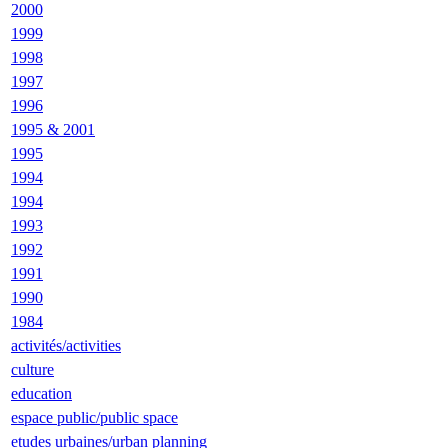
2000
1999
1998
1997
1996
1995 & 2001
1995
1994
1994
1993
1992
1991
1990
1984
activités/activities
culture
education
espace public/public space
etudes urbaines/urban planning