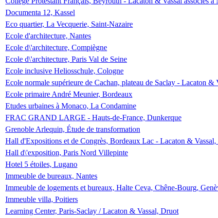
Collège Protestant Français, Beyrouth - Lacaton & Vassal associés à N
Documenta 12, Kassel
Eco quartier, La Vecquerie, Saint-Nazaire
Ecole d'architecture, Nantes
Ecole d\'architecture, Compiègne
Ecole d\'architecture, Paris Val de Seine
Ecole inclusive Heliosschule, Cologne
Ecole normale supérieure de Cachan, plateau de Saclay - Lacaton & 
Ecole primaire André Meunier, Bordeaux
Etudes urbaines à Monaco, La Condamine
FRAC GRAND LARGE - Hauts-de-France, Dunkerque
Grenoble Arlequin, Étude de transformation
Hall d'Expositions et de Congrès, Bordeaux Lac - Lacaton & Vassal
Hall d\'exposition, Paris Nord Villepinte
Hotel 5 étoiles, Lugano
Immeuble de bureaux, Nantes
Immeuble de logements et bureaux, Halte Ceva, Chêne-Bourg, Genè
Immeuble villa, Poitiers
Learning Center, Paris-Saclay / Lacaton & Vassal, Druot