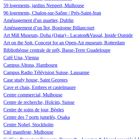
59 logements, jardins Neppert, Mulhouse
96 logements, Chalon-sur-Saône / Prés-Saint-Jean
Aménagement d'un quartier, Dublin
Aménagement d’un îlot, Boulogne Billancourt
Art Mill Museum, Doha (Qatar) - Lacaton&Vassal, Inside Outside
Art on the Spit. Concept for an Open-Air museum, Rotterdam
Bibliothèque centrale de prêt, Basse-Terre Guadeloupe
Café Una, Vienna
Campus Altona, Hambourg
Campus Radio Télévision Suisse, Lausanne
Case study house, Saint Georges
Cave et chais, Embres et castelmaure
Centre commercial, Mulhouse
Centre de recherche, Holcim, Suisse
Centre de soins de jour, Bègles
Centre des 7 ports jumelés, Osaka
Centre Nobel, Stockholm
Cité manifeste, Mulhouse