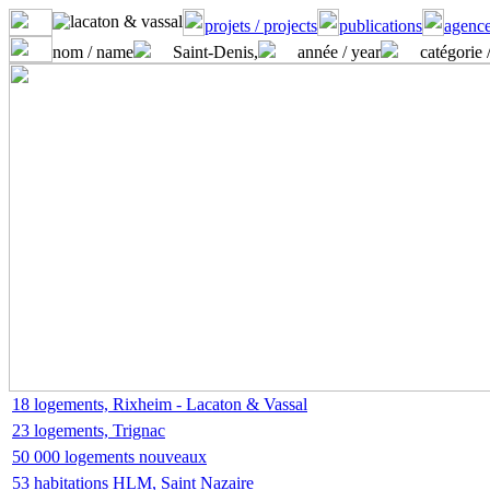
projets / projects
publications
agence
nom / name
Saint-Denis,
année / year
catégorie 
18 logements, Rixheim - Lacaton & Vassal
23 logements, Trignac
50 000 logements nouveaux
53 habitations HLM, Saint Nazaire