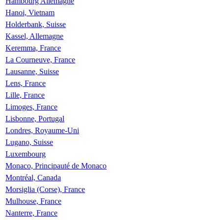
Hambourg Allemagne
Hanoi, Vietnam
Holderbank, Suisse
Kassel, Allemagne
Keremma, France
La Courneuve, France
Lausanne, Suisse
Lens, France
Lille, France
Limoges, France
Lisbonne, Portugal
Londres, Royaume-Uni
Lugano, Suisse
Luxembourg
Monaco, Principauté de Monaco
Montréal, Canada
Morsiglia (Corse), France
Mulhouse, France
Nanterre, France