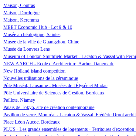
Maison, Coutras
Maison, Dordogne
Maison, Keremma
MEET Economic Hub - Lot 9 & 10
Musée archéologique, Saintes
Musée de la ville de Guangzhou, Chine
Musée du Louvres Lens
Museum of London Smithfield Market - Lacaton & Vassal with Pernil
NEW AARCH - Ecole d'Architecture, Aarhus Danemark
New Holland island competition
Nouvelles utilisations de la céraminque
Pôle Muséal, Lausanne - Musées de l'Élysée et Mudac
Pôle Universitaire de Sciences de Gestion, Bordeaux
Paillote, Niamey
Palais de Tokyo, site de création contemporaine
Pavillon de verre, Montréal - Lacaton & Vassal, Frédéric Druot arch
Place Léon Aucoc, Bordeaux
PLUS - Les grands ensembles de logements - Territoires d'exception 