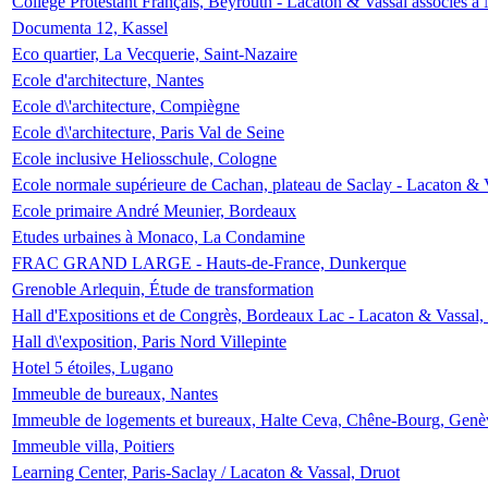
Collège Protestant Français, Beyrouth - Lacaton & Vassal associés à N
Documenta 12, Kassel
Eco quartier, La Vecquerie, Saint-Nazaire
Ecole d'architecture, Nantes
Ecole d\'architecture, Compiègne
Ecole d\'architecture, Paris Val de Seine
Ecole inclusive Heliosschule, Cologne
Ecole normale supérieure de Cachan, plateau de Saclay - Lacaton & 
Ecole primaire André Meunier, Bordeaux
Etudes urbaines à Monaco, La Condamine
FRAC GRAND LARGE - Hauts-de-France, Dunkerque
Grenoble Arlequin, Étude de transformation
Hall d'Expositions et de Congrès, Bordeaux Lac - Lacaton & Vassal
Hall d\'exposition, Paris Nord Villepinte
Hotel 5 étoiles, Lugano
Immeuble de bureaux, Nantes
Immeuble de logements et bureaux, Halte Ceva, Chêne-Bourg, Genè
Immeuble villa, Poitiers
Learning Center, Paris-Saclay / Lacaton & Vassal, Druot