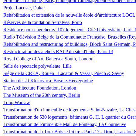
Porte de la Chapelle, Paris, étude pour l'aménagement et la densificat
Projet Lacoste, Dakar
Réhabilitation et extension de la nouvelle école d\'architecture LOCI
Réserves de la fondation Serralves, Porto
Résidence pour chercheurs, 107 logements, Cité Universitaire, Paris 
Radio Télévision Belge de la Communauté Française, Bruxelles (Rey
Rehabilitation and restructuring of buildings, Block Saint-Germain, P
Restructuration des ateliers RATP du site d'Italie, Paris 13
Royal College of Art, Battersea South, London
Salle de spectacle polyvalente, Lille
Siège de la CREA, Rouen - Lacaton & Vassal, Puech & Savoy
Station de ski Klekovaca, Bosnie-Herzégovine
The Architecture Foundation, London
The Museum of the 20th century, Berlin
Tour, Warsaw
Transformation d'un immeuble de logements, Saint-Nazaire, La Ches
Transformation de 530 logements, bâtiments G, H, I, quartier du Gra
Transformation de l\'immeuble Mail de Fontenay, La Courneuve
Transformation de la Tour Bois le Prêtre - Paris 17 - Druot, Lacaton 