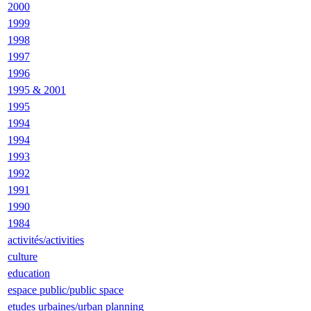
2000
1999
1998
1997
1996
1995 & 2001
1995
1994
1994
1993
1992
1991
1990
1984
activités/activities
culture
education
espace public/public space
etudes urbaines/urban planning