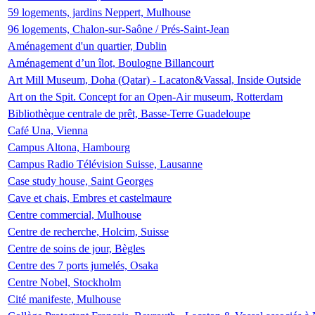
59 logements, jardins Neppert, Mulhouse
96 logements, Chalon-sur-Saône / Prés-Saint-Jean
Aménagement d'un quartier, Dublin
Aménagement d’un îlot, Boulogne Billancourt
Art Mill Museum, Doha (Qatar) - Lacaton&Vassal, Inside Outside
Art on the Spit. Concept for an Open-Air museum, Rotterdam
Bibliothèque centrale de prêt, Basse-Terre Guadeloupe
Café Una, Vienna
Campus Altona, Hambourg
Campus Radio Télévision Suisse, Lausanne
Case study house, Saint Georges
Cave et chais, Embres et castelmaure
Centre commercial, Mulhouse
Centre de recherche, Holcim, Suisse
Centre de soins de jour, Bègles
Centre des 7 ports jumelés, Osaka
Centre Nobel, Stockholm
Cité manifeste, Mulhouse