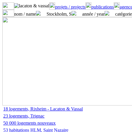
projets / projects
publications
agence
nom / name
Stockholm, S
année / year
catégorie
18 logements, Rixheim - Lacaton & Vassal
23 logements, Trignac
50 000 logements nouveaux
53 habitations HLM, Saint Nazaire