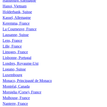
Hambourg Allemagne
Hanoi, Vietnam
Holderbank, Suisse
Kassel, Allemagne
Keremma, France
La Courneuve, France
Lausanne, Suisse
Lens, France
Lille, France
Limoges, France
Lisbonne, Portugal
Londres, Royaume-Uni
Lugano, Suisse
Luxembourg
Monaco, Principauté de Monaco
Montréal, Canada
Morsiglia (Corse), France
Mulhouse, France
Nanterre, France