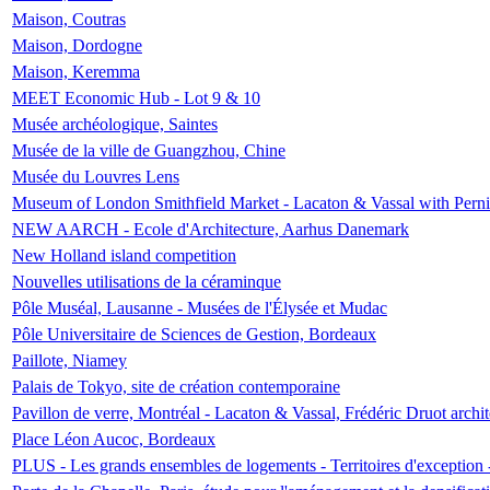
Maison, Coutras
Maison, Dordogne
Maison, Keremma
MEET Economic Hub - Lot 9 & 10
Musée archéologique, Saintes
Musée de la ville de Guangzhou, Chine
Musée du Louvres Lens
Museum of London Smithfield Market - Lacaton & Vassal with Pernil
NEW AARCH - Ecole d'Architecture, Aarhus Danemark
New Holland island competition
Nouvelles utilisations de la céraminque
Pôle Muséal, Lausanne - Musées de l'Élysée et Mudac
Pôle Universitaire de Sciences de Gestion, Bordeaux
Paillote, Niamey
Palais de Tokyo, site de création contemporaine
Pavillon de verre, Montréal - Lacaton & Vassal, Frédéric Druot arch
Place Léon Aucoc, Bordeaux
PLUS - Les grands ensembles de logements - Territoires d'exception 