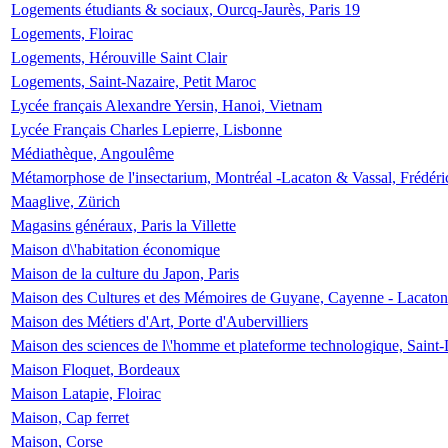
Logements étudiants & sociaux, Ourcq-Jaurès, Paris 19
Logements, Floirac
Logements, Hérouville Saint Clair
Logements, Saint-Nazaire, Petit Maroc
Lycée français Alexandre Yersin, Hanoi, Vietnam
Lycée Français Charles Lepierre, Lisbonne
Médiathèque, Angoulême
Métamorphose de l'insectarium, Montréal -Lacaton & Vassal, Frédéri
Maaglive, Zürich
Magasins généraux, Paris la Villette
Maison d\'habitation économique
Maison de la culture du Japon, Paris
Maison des Cultures et des Mémoires de Guyane, Cayenne - Lacaton
Maison des Métiers d'Art, Porte d'Aubervilliers
Maison des sciences de l\'homme et plateforme technologique, Saint
Maison Floquet, Bordeaux
Maison Latapie, Floirac
Maison, Cap ferret
Maison, Corse