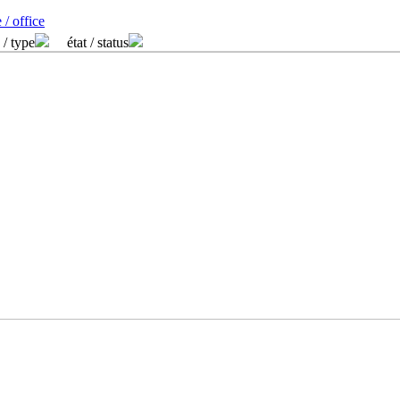
 / office
 / type
état / status