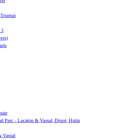
ion
, Tournai
13
ers)
aris
naie
nd Parc - Lacaton & Vassal, Druot, Hutin
& Vassal