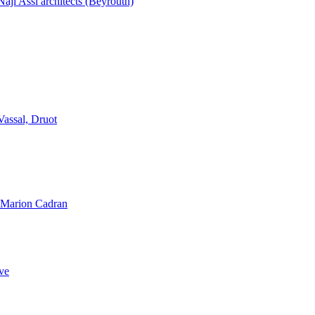
aji Assi architects (Beyrouth)
Vassal, Druot
, Marion Cadran
ve