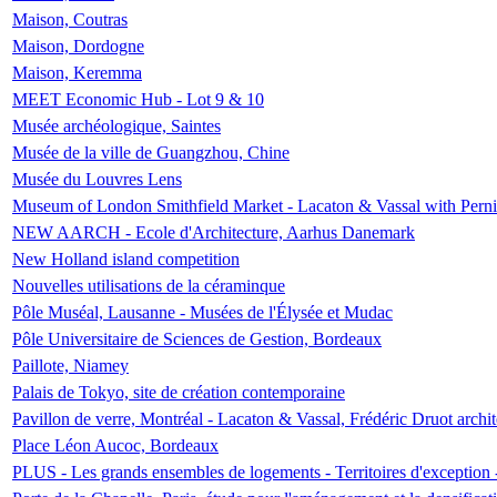
Maison, Coutras
Maison, Dordogne
Maison, Keremma
MEET Economic Hub - Lot 9 & 10
Musée archéologique, Saintes
Musée de la ville de Guangzhou, Chine
Musée du Louvres Lens
Museum of London Smithfield Market - Lacaton & Vassal with Pernil
NEW AARCH - Ecole d'Architecture, Aarhus Danemark
New Holland island competition
Nouvelles utilisations de la céraminque
Pôle Muséal, Lausanne - Musées de l'Élysée et Mudac
Pôle Universitaire de Sciences de Gestion, Bordeaux
Paillote, Niamey
Palais de Tokyo, site de création contemporaine
Pavillon de verre, Montréal - Lacaton & Vassal, Frédéric Druot arch
Place Léon Aucoc, Bordeaux
PLUS - Les grands ensembles de logements - Territoires d'exception 