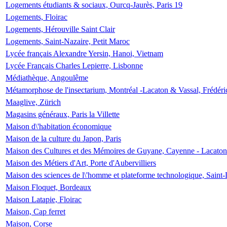
Logements étudiants & sociaux, Ourcq-Jaurès, Paris 19
Logements, Floirac
Logements, Hérouville Saint Clair
Logements, Saint-Nazaire, Petit Maroc
Lycée français Alexandre Yersin, Hanoi, Vietnam
Lycée Français Charles Lepierre, Lisbonne
Médiathèque, Angoulême
Métamorphose de l'insectarium, Montréal -Lacaton & Vassal, Frédéri
Maaglive, Zürich
Magasins généraux, Paris la Villette
Maison d\'habitation économique
Maison de la culture du Japon, Paris
Maison des Cultures et des Mémoires de Guyane, Cayenne - Lacaton
Maison des Métiers d'Art, Porte d'Aubervilliers
Maison des sciences de l\'homme et plateforme technologique, Saint
Maison Floquet, Bordeaux
Maison Latapie, Floirac
Maison, Cap ferret
Maison, Corse