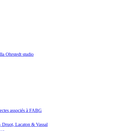
la Ohrstedt studio
itectes associés à FABG
- Druot, Lacaton & Vassal