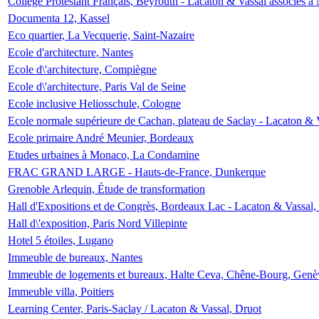
Collège Protestant Français, Beyrouth - Lacaton & Vassal associés à N
Documenta 12, Kassel
Eco quartier, La Vecquerie, Saint-Nazaire
Ecole d'architecture, Nantes
Ecole d\'architecture, Compiègne
Ecole d\'architecture, Paris Val de Seine
Ecole inclusive Heliosschule, Cologne
Ecole normale supérieure de Cachan, plateau de Saclay - Lacaton & 
Ecole primaire André Meunier, Bordeaux
Etudes urbaines à Monaco, La Condamine
FRAC GRAND LARGE - Hauts-de-France, Dunkerque
Grenoble Arlequin, Étude de transformation
Hall d'Expositions et de Congrès, Bordeaux Lac - Lacaton & Vassal
Hall d\'exposition, Paris Nord Villepinte
Hotel 5 étoiles, Lugano
Immeuble de bureaux, Nantes
Immeuble de logements et bureaux, Halte Ceva, Chêne-Bourg, Genè
Immeuble villa, Poitiers
Learning Center, Paris-Saclay / Lacaton & Vassal, Druot