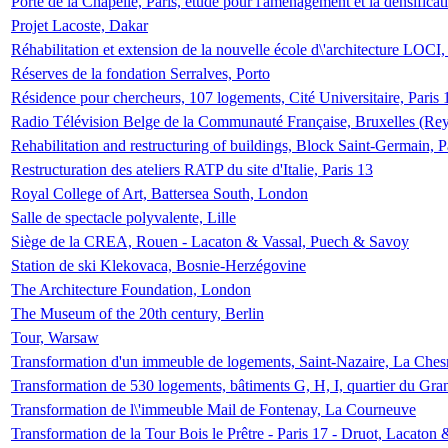
Porte de la Chapelle, Paris, étude pour l'aménagement et la densificat
Projet Lacoste, Dakar
Réhabilitation et extension de la nouvelle école d\'architecture LOCI
Réserves de la fondation Serralves, Porto
Résidence pour chercheurs, 107 logements, Cité Universitaire, Paris 
Radio Télévision Belge de la Communauté Française, Bruxelles (Rey
Rehabilitation and restructuring of buildings, Block Saint-Germain, P
Restructuration des ateliers RATP du site d'Italie, Paris 13
Royal College of Art, Battersea South, London
Salle de spectacle polyvalente, Lille
Siège de la CREA, Rouen - Lacaton & Vassal, Puech & Savoy
Station de ski Klekovaca, Bosnie-Herzégovine
The Architecture Foundation, London
The Museum of the 20th century, Berlin
Tour, Warsaw
Transformation d'un immeuble de logements, Saint-Nazaire, La Ches
Transformation de 530 logements, bâtiments G, H, I, quartier du Gra
Transformation de l\'immeuble Mail de Fontenay, La Courneuve
Transformation de la Tour Bois le Prêtre - Paris 17 - Druot, Lacaton 