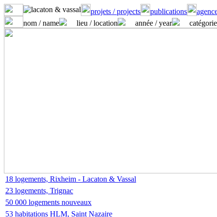
projets / projects
publications
agence
nom / name
lieu / location
année / year
catégorie
18 logements, Rixheim - Lacaton & Vassal
23 logements, Trignac
50 000 logements nouveaux
53 habitations HLM, Saint Nazaire