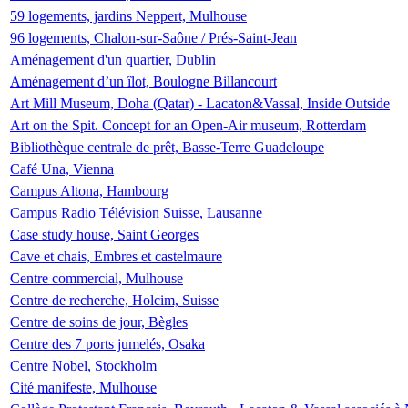
59 logements, jardins Neppert, Mulhouse
96 logements, Chalon-sur-Saône / Prés-Saint-Jean
Aménagement d'un quartier, Dublin
Aménagement d’un îlot, Boulogne Billancourt
Art Mill Museum, Doha (Qatar) - Lacaton&Vassal, Inside Outside
Art on the Spit. Concept for an Open-Air museum, Rotterdam
Bibliothèque centrale de prêt, Basse-Terre Guadeloupe
Café Una, Vienna
Campus Altona, Hambourg
Campus Radio Télévision Suisse, Lausanne
Case study house, Saint Georges
Cave et chais, Embres et castelmaure
Centre commercial, Mulhouse
Centre de recherche, Holcim, Suisse
Centre de soins de jour, Bègles
Centre des 7 ports jumelés, Osaka
Centre Nobel, Stockholm
Cité manifeste, Mulhouse