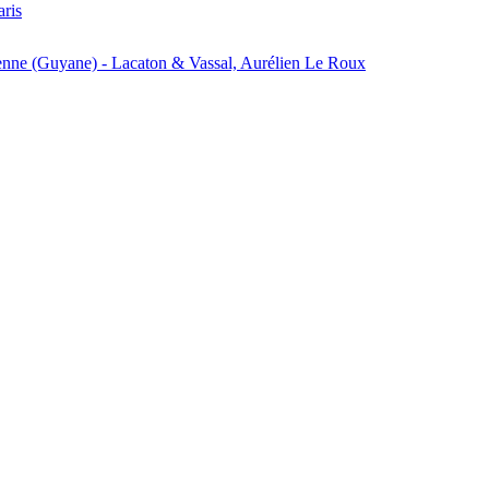
aris
enne (Guyane) - Lacaton & Vassal, Aurélien Le Roux