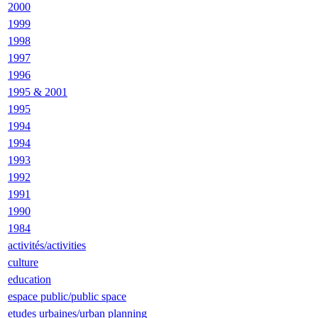
2000
1999
1998
1997
1996
1995 & 2001
1995
1994
1994
1993
1992
1991
1990
1984
activités/activities
culture
education
espace public/public space
etudes urbaines/urban planning