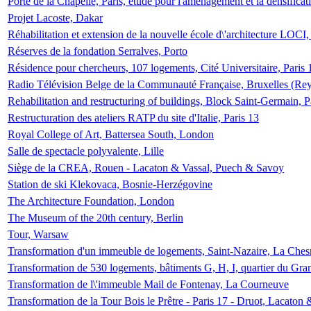
Porte de la Chapelle, Paris, étude pour l'aménagement et la densificat
Projet Lacoste, Dakar
Réhabilitation et extension de la nouvelle école d\'architecture LOCI
Réserves de la fondation Serralves, Porto
Résidence pour chercheurs, 107 logements, Cité Universitaire, Paris 
Radio Télévision Belge de la Communauté Française, Bruxelles (Rey
Rehabilitation and restructuring of buildings, Block Saint-Germain, P
Restructuration des ateliers RATP du site d'Italie, Paris 13
Royal College of Art, Battersea South, London
Salle de spectacle polyvalente, Lille
Siège de la CREA, Rouen - Lacaton & Vassal, Puech & Savoy
Station de ski Klekovaca, Bosnie-Herzégovine
The Architecture Foundation, London
The Museum of the 20th century, Berlin
Tour, Warsaw
Transformation d'un immeuble de logements, Saint-Nazaire, La Ches
Transformation de 530 logements, bâtiments G, H, I, quartier du Gra
Transformation de l\'immeuble Mail de Fontenay, La Courneuve
Transformation de la Tour Bois le Prêtre - Paris 17 - Druot, Lacaton 