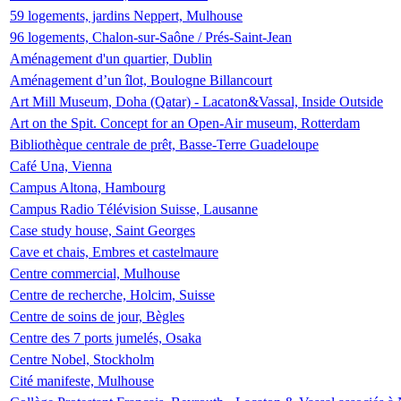
59 logements, jardins Neppert, Mulhouse
96 logements, Chalon-sur-Saône / Prés-Saint-Jean
Aménagement d'un quartier, Dublin
Aménagement d’un îlot, Boulogne Billancourt
Art Mill Museum, Doha (Qatar) - Lacaton&Vassal, Inside Outside
Art on the Spit. Concept for an Open-Air museum, Rotterdam
Bibliothèque centrale de prêt, Basse-Terre Guadeloupe
Café Una, Vienna
Campus Altona, Hambourg
Campus Radio Télévision Suisse, Lausanne
Case study house, Saint Georges
Cave et chais, Embres et castelmaure
Centre commercial, Mulhouse
Centre de recherche, Holcim, Suisse
Centre de soins de jour, Bègles
Centre des 7 ports jumelés, Osaka
Centre Nobel, Stockholm
Cité manifeste, Mulhouse