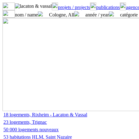
projets / projects
publications
agence
nom / name
Cologne, All
année / year
catégorie 
18 logements, Rixheim - Lacaton & Vassal
23 logements, Trignac
50 000 logements nouveaux
53 habitations HLM, Saint Nazaire