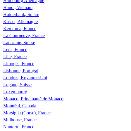
Hambourg Allemagne
Hanoi, Vietnam
Holderbank, Suisse
Kassel, Allemagne
Keremma, France
La Courneuve, France
Lausanne, Suisse
Lens, France
Lille, France
Limoges, France
Lisbonne, Portugal
Londres, Royaume-Uni
Lugano, Suisse
Luxembourg
Monaco, Principauté de Monaco
Montréal, Canada
Morsiglia (Corse), France
Mulhouse, France
Nanterre, France