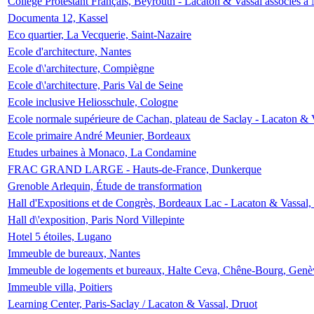
Collège Protestant Français, Beyrouth - Lacaton & Vassal associés à N
Documenta 12, Kassel
Eco quartier, La Vecquerie, Saint-Nazaire
Ecole d'architecture, Nantes
Ecole d\'architecture, Compiègne
Ecole d\'architecture, Paris Val de Seine
Ecole inclusive Heliosschule, Cologne
Ecole normale supérieure de Cachan, plateau de Saclay - Lacaton & 
Ecole primaire André Meunier, Bordeaux
Etudes urbaines à Monaco, La Condamine
FRAC GRAND LARGE - Hauts-de-France, Dunkerque
Grenoble Arlequin, Étude de transformation
Hall d'Expositions et de Congrès, Bordeaux Lac - Lacaton & Vassal
Hall d\'exposition, Paris Nord Villepinte
Hotel 5 étoiles, Lugano
Immeuble de bureaux, Nantes
Immeuble de logements et bureaux, Halte Ceva, Chêne-Bourg, Genè
Immeuble villa, Poitiers
Learning Center, Paris-Saclay / Lacaton & Vassal, Druot