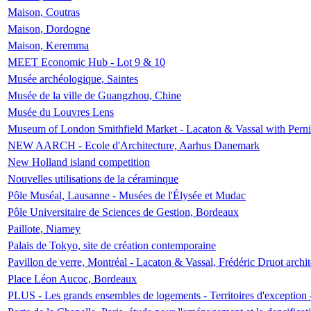
Maison, Coutras
Maison, Dordogne
Maison, Keremma
MEET Economic Hub - Lot 9 & 10
Musée archéologique, Saintes
Musée de la ville de Guangzhou, Chine
Musée du Louvres Lens
Museum of London Smithfield Market - Lacaton & Vassal with Pernil
NEW AARCH - Ecole d'Architecture, Aarhus Danemark
New Holland island competition
Nouvelles utilisations de la céraminque
Pôle Muséal, Lausanne - Musées de l'Élysée et Mudac
Pôle Universitaire de Sciences de Gestion, Bordeaux
Paillote, Niamey
Palais de Tokyo, site de création contemporaine
Pavillon de verre, Montréal - Lacaton & Vassal, Frédéric Druot arch
Place Léon Aucoc, Bordeaux
PLUS - Les grands ensembles de logements - Territoires d'exception 