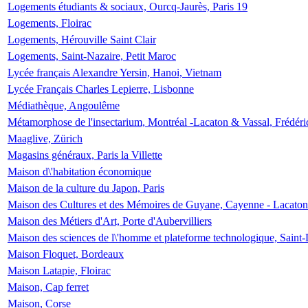
Logements étudiants & sociaux, Ourcq-Jaurès, Paris 19
Logements, Floirac
Logements, Hérouville Saint Clair
Logements, Saint-Nazaire, Petit Maroc
Lycée français Alexandre Yersin, Hanoi, Vietnam
Lycée Français Charles Lepierre, Lisbonne
Médiathèque, Angoulême
Métamorphose de l'insectarium, Montréal -Lacaton & Vassal, Frédéri
Maaglive, Zürich
Magasins généraux, Paris la Villette
Maison d\'habitation économique
Maison de la culture du Japon, Paris
Maison des Cultures et des Mémoires de Guyane, Cayenne - Lacaton
Maison des Métiers d'Art, Porte d'Aubervilliers
Maison des sciences de l\'homme et plateforme technologique, Saint
Maison Floquet, Bordeaux
Maison Latapie, Floirac
Maison, Cap ferret
Maison, Corse