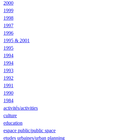
2000
1999
1998
1997
1996
1995 & 2001
1995
1994
1994
1993
1992
1991
1990
1984
activités/activities
culture
education
espace public/public space
etudes urbaines/urban planning