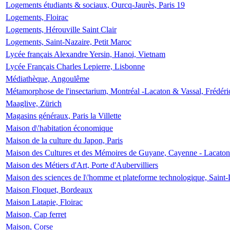
Logements étudiants & sociaux, Ourcq-Jaurès, Paris 19
Logements, Floirac
Logements, Hérouville Saint Clair
Logements, Saint-Nazaire, Petit Maroc
Lycée français Alexandre Yersin, Hanoi, Vietnam
Lycée Français Charles Lepierre, Lisbonne
Médiathèque, Angoulême
Métamorphose de l'insectarium, Montréal -Lacaton & Vassal, Frédéri
Maaglive, Zürich
Magasins généraux, Paris la Villette
Maison d\'habitation économique
Maison de la culture du Japon, Paris
Maison des Cultures et des Mémoires de Guyane, Cayenne - Lacaton
Maison des Métiers d'Art, Porte d'Aubervilliers
Maison des sciences de l\'homme et plateforme technologique, Saint
Maison Floquet, Bordeaux
Maison Latapie, Floirac
Maison, Cap ferret
Maison, Corse