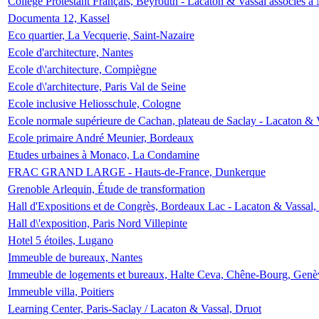
Collège Protestant Français, Beyrouth - Lacaton & Vassal associés à N
Documenta 12, Kassel
Eco quartier, La Vecquerie, Saint-Nazaire
Ecole d'architecture, Nantes
Ecole d\'architecture, Compiègne
Ecole d\'architecture, Paris Val de Seine
Ecole inclusive Heliosschule, Cologne
Ecole normale supérieure de Cachan, plateau de Saclay - Lacaton & 
Ecole primaire André Meunier, Bordeaux
Etudes urbaines à Monaco, La Condamine
FRAC GRAND LARGE - Hauts-de-France, Dunkerque
Grenoble Arlequin, Étude de transformation
Hall d'Expositions et de Congrès, Bordeaux Lac - Lacaton & Vassal
Hall d\'exposition, Paris Nord Villepinte
Hotel 5 étoiles, Lugano
Immeuble de bureaux, Nantes
Immeuble de logements et bureaux, Halte Ceva, Chêne-Bourg, Genè
Immeuble villa, Poitiers
Learning Center, Paris-Saclay / Lacaton & Vassal, Druot