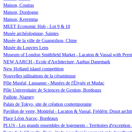
Maison, Coutras
Maison, Dordogne
Maison, Keremma
MEET Economic Hub - Lot 9 & 10
Musée archéologique, Saintes
Musée de la ville de Guangzhou, Chine
Musée du Louvres Lens
Museum of London Smithfield Market - Lacaton & Vassal with Pernil
NEW AARCH - Ecole d'Architecture, Aarhus Danemark
New Holland island competition
Nouvelles utilisations de la céraminque
Pôle Muséal, Lausanne - Musées de l'Élysée et Mudac
Pôle Universitaire de Sciences de Gestion, Bordeaux
Paillote, Niamey
Palais de Tokyo, site de création contemporaine
Pavillon de verre, Montréal - Lacaton & Vassal, Frédéric Druot arch
Place Léon Aucoc, Bordeaux
PLUS - Les grands ensembles de logements - Territoires d'exception 