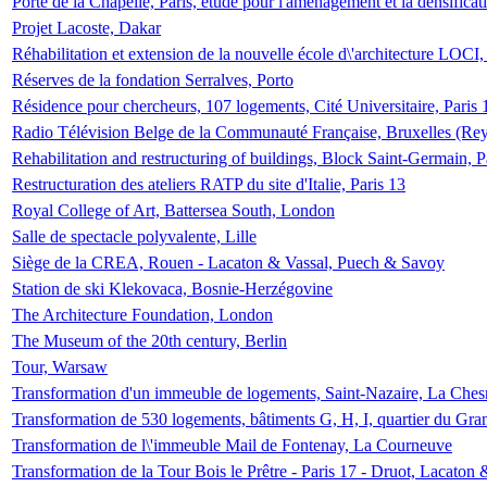
Porte de la Chapelle, Paris, étude pour l'aménagement et la densificat
Projet Lacoste, Dakar
Réhabilitation et extension de la nouvelle école d\'architecture LOCI
Réserves de la fondation Serralves, Porto
Résidence pour chercheurs, 107 logements, Cité Universitaire, Paris 
Radio Télévision Belge de la Communauté Française, Bruxelles (Rey
Rehabilitation and restructuring of buildings, Block Saint-Germain, P
Restructuration des ateliers RATP du site d'Italie, Paris 13
Royal College of Art, Battersea South, London
Salle de spectacle polyvalente, Lille
Siège de la CREA, Rouen - Lacaton & Vassal, Puech & Savoy
Station de ski Klekovaca, Bosnie-Herzégovine
The Architecture Foundation, London
The Museum of the 20th century, Berlin
Tour, Warsaw
Transformation d'un immeuble de logements, Saint-Nazaire, La Ches
Transformation de 530 logements, bâtiments G, H, I, quartier du Gra
Transformation de l\'immeuble Mail de Fontenay, La Courneuve
Transformation de la Tour Bois le Prêtre - Paris 17 - Druot, Lacaton 