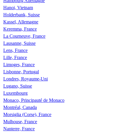
Hambourg Allemagne
Hanoi, Vietnam
Holderbank, Suisse
Kassel, Allemagne
Keremma, France
La Courneuve, France
Lausanne, Suisse
Lens, France
Lille, France
Limoges, France
Lisbonne, Portugal
Londres, Royaume-Uni
Lugano, Suisse
Luxembourg
Monaco, Principauté de Monaco
Montréal, Canada
Morsiglia (Corse), France
Mulhouse, France
Nanterre, France