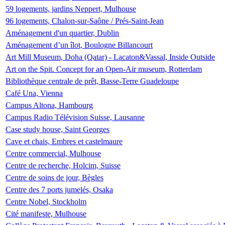
59 logements, jardins Neppert, Mulhouse
96 logements, Chalon-sur-Saône / Prés-Saint-Jean
Aménagement d'un quartier, Dublin
Aménagement d’un îlot, Boulogne Billancourt
Art Mill Museum, Doha (Qatar) - Lacaton&Vassal, Inside Outside
Art on the Spit. Concept for an Open-Air museum, Rotterdam
Bibliothèque centrale de prêt, Basse-Terre Guadeloupe
Café Una, Vienna
Campus Altona, Hambourg
Campus Radio Télévision Suisse, Lausanne
Case study house, Saint Georges
Cave et chais, Embres et castelmaure
Centre commercial, Mulhouse
Centre de recherche, Holcim, Suisse
Centre de soins de jour, Bègles
Centre des 7 ports jumelés, Osaka
Centre Nobel, Stockholm
Cité manifeste, Mulhouse