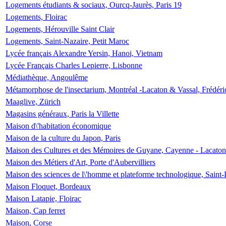
Logements étudiants & sociaux, Ourcq-Jaurès, Paris 19
Logements, Floirac
Logements, Hérouville Saint Clair
Logements, Saint-Nazaire, Petit Maroc
Lycée français Alexandre Yersin, Hanoi, Vietnam
Lycée Français Charles Lepierre, Lisbonne
Médiathèque, Angoulême
Métamorphose de l'insectarium, Montréal -Lacaton & Vassal, Frédéri
Maaglive, Zürich
Magasins généraux, Paris la Villette
Maison d\'habitation économique
Maison de la culture du Japon, Paris
Maison des Cultures et des Mémoires de Guyane, Cayenne - Lacaton
Maison des Métiers d'Art, Porte d'Aubervilliers
Maison des sciences de l\'homme et plateforme technologique, Saint
Maison Floquet, Bordeaux
Maison Latapie, Floirac
Maison, Cap ferret
Maison, Corse