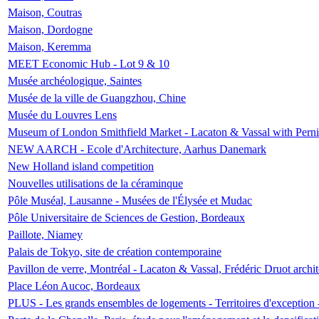
Maison, Coutras
Maison, Dordogne
Maison, Keremma
MEET Economic Hub - Lot 9 & 10
Musée archéologique, Saintes
Musée de la ville de Guangzhou, Chine
Musée du Louvres Lens
Museum of London Smithfield Market - Lacaton & Vassal with Pernil
NEW AARCH - Ecole d'Architecture, Aarhus Danemark
New Holland island competition
Nouvelles utilisations de la céraminque
Pôle Muséal, Lausanne - Musées de l'Élysée et Mudac
Pôle Universitaire de Sciences de Gestion, Bordeaux
Paillote, Niamey
Palais de Tokyo, site de création contemporaine
Pavillon de verre, Montréal - Lacaton & Vassal, Frédéric Druot arch
Place Léon Aucoc, Bordeaux
PLUS - Les grands ensembles de logements - Territoires d'exception 