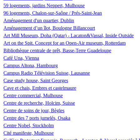
59 logements, jardins Neppert, Mulhouse
96 logements, Chalon-sur-Saône / Prés-Saint-Jean
Aménagement d'un quartier, Dublin
Aménagement d’un îlot, Boulogne Billancourt
Art Mill Museum, Doha (Qatar) - Lacaton&Vassal, Inside Outside
Art on the Spit. Concept for an Open-Air museum, Rotterdam
Bibliothèque centrale de prêt, Basse-Terre Guadeloupe
Café Una, Vienna
Campus Altona, Hambourg
Campus Radio Télévision Suisse, Lausanne
Case study house, Saint Georges
Cave et chais, Embres et castelmaure
Centre commercial, Mulhouse
Centre de recherche, Holcim, Suisse
Centre de soins de jour, Bègles
Centre des 7 ports jumelés, Osaka
Centre Nobel, Stockholm
Cité manifeste, Mulhouse