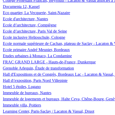
Collège Protestant Français, Beyrouth - Lacaton & Vassal associés à N
Documenta 12, Kassel
Eco quartier, La Vecquerie, Saint-Nazaire
Ecole d'architecture, Nantes
Ecole d\'architecture, Compiègne
Ecole d\'architecture, Paris Val de Seine
Ecole inclusive Heliosschule, Cologne
Ecole normale supérieure de Cachan, plateau de Saclay - Lacaton & 
Ecole primaire André Meunier, Bordeaux
Etudes urbaines à Monaco, La Condamine
FRAC GRAND LARGE - Hauts-de-France, Dunkerque
Grenoble Arlequin, Étude de transformation
Hall d'Expositions et de Congrès, Bordeaux Lac - Lacaton & Vassal
Hall d\'exposition, Paris Nord Villepinte
Hotel 5 étoiles, Lugano
Immeuble de bureaux, Nantes
Immeuble de logements et bureaux, Halte Ceva, Chêne-Bourg, Genè
Immeuble villa, Poitiers
Learning Center, Paris-Saclay / Lacaton & Vassal, Druot