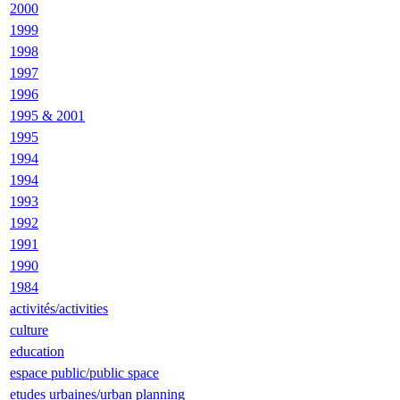
2000
1999
1998
1997
1996
1995 & 2001
1995
1994
1994
1993
1992
1991
1990
1984
activités/activities
culture
education
espace public/public space
etudes urbaines/urban planning