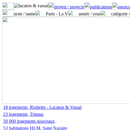
projets / projects
publications
agence
nom / name
Paris - La V
année / year
catégorie 
18 logements, Rixheim - Lacaton & Vassal
23 logements, Trignac
50 000 logements nouveaux
53 habitations HLM, Saint Nazaire