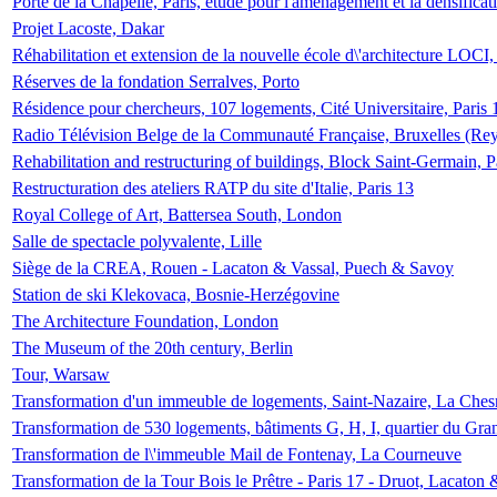
Porte de la Chapelle, Paris, étude pour l'aménagement et la densificat
Projet Lacoste, Dakar
Réhabilitation et extension de la nouvelle école d\'architecture LOCI
Réserves de la fondation Serralves, Porto
Résidence pour chercheurs, 107 logements, Cité Universitaire, Paris 
Radio Télévision Belge de la Communauté Française, Bruxelles (Rey
Rehabilitation and restructuring of buildings, Block Saint-Germain, P
Restructuration des ateliers RATP du site d'Italie, Paris 13
Royal College of Art, Battersea South, London
Salle de spectacle polyvalente, Lille
Siège de la CREA, Rouen - Lacaton & Vassal, Puech & Savoy
Station de ski Klekovaca, Bosnie-Herzégovine
The Architecture Foundation, London
The Museum of the 20th century, Berlin
Tour, Warsaw
Transformation d'un immeuble de logements, Saint-Nazaire, La Ches
Transformation de 530 logements, bâtiments G, H, I, quartier du Gra
Transformation de l\'immeuble Mail de Fontenay, La Courneuve
Transformation de la Tour Bois le Prêtre - Paris 17 - Druot, Lacaton 