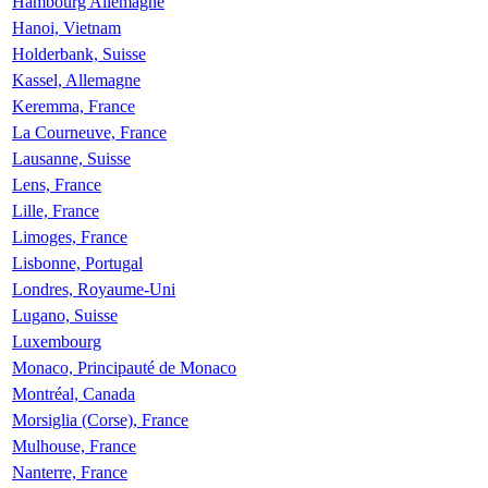
Hambourg Allemagne
Hanoi, Vietnam
Holderbank, Suisse
Kassel, Allemagne
Keremma, France
La Courneuve, France
Lausanne, Suisse
Lens, France
Lille, France
Limoges, France
Lisbonne, Portugal
Londres, Royaume-Uni
Lugano, Suisse
Luxembourg
Monaco, Principauté de Monaco
Montréal, Canada
Morsiglia (Corse), France
Mulhouse, France
Nanterre, France