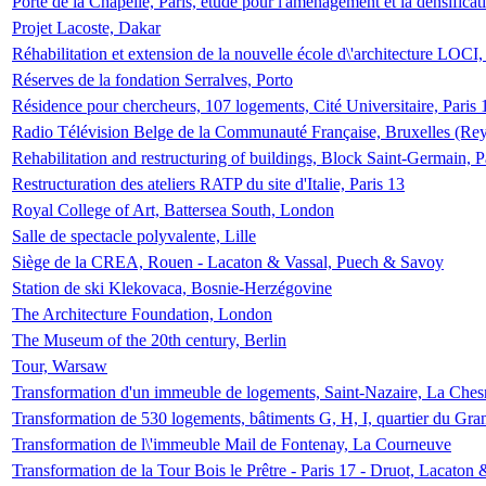
Porte de la Chapelle, Paris, étude pour l'aménagement et la densificat
Projet Lacoste, Dakar
Réhabilitation et extension de la nouvelle école d\'architecture LOCI
Réserves de la fondation Serralves, Porto
Résidence pour chercheurs, 107 logements, Cité Universitaire, Paris 
Radio Télévision Belge de la Communauté Française, Bruxelles (Rey
Rehabilitation and restructuring of buildings, Block Saint-Germain, P
Restructuration des ateliers RATP du site d'Italie, Paris 13
Royal College of Art, Battersea South, London
Salle de spectacle polyvalente, Lille
Siège de la CREA, Rouen - Lacaton & Vassal, Puech & Savoy
Station de ski Klekovaca, Bosnie-Herzégovine
The Architecture Foundation, London
The Museum of the 20th century, Berlin
Tour, Warsaw
Transformation d'un immeuble de logements, Saint-Nazaire, La Ches
Transformation de 530 logements, bâtiments G, H, I, quartier du Gra
Transformation de l\'immeuble Mail de Fontenay, La Courneuve
Transformation de la Tour Bois le Prêtre - Paris 17 - Druot, Lacaton 