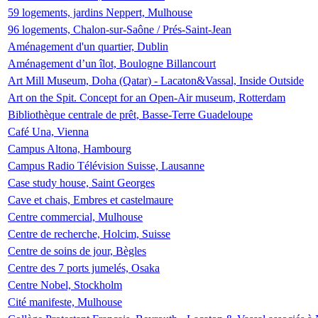
59 logements, jardins Neppert, Mulhouse
96 logements, Chalon-sur-Saône / Prés-Saint-Jean
Aménagement d'un quartier, Dublin
Aménagement d’un îlot, Boulogne Billancourt
Art Mill Museum, Doha (Qatar) - Lacaton&Vassal, Inside Outside
Art on the Spit. Concept for an Open-Air museum, Rotterdam
Bibliothèque centrale de prêt, Basse-Terre Guadeloupe
Café Una, Vienna
Campus Altona, Hambourg
Campus Radio Télévision Suisse, Lausanne
Case study house, Saint Georges
Cave et chais, Embres et castelmaure
Centre commercial, Mulhouse
Centre de recherche, Holcim, Suisse
Centre de soins de jour, Bègles
Centre des 7 ports jumelés, Osaka
Centre Nobel, Stockholm
Cité manifeste, Mulhouse