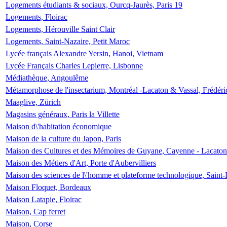
Logements étudiants & sociaux, Ourcq-Jaurès, Paris 19
Logements, Floirac
Logements, Hérouville Saint Clair
Logements, Saint-Nazaire, Petit Maroc
Lycée français Alexandre Yersin, Hanoi, Vietnam
Lycée Français Charles Lepierre, Lisbonne
Médiathèque, Angoulême
Métamorphose de l'insectarium, Montréal -Lacaton & Vassal, Frédéri
Maaglive, Zürich
Magasins généraux, Paris la Villette
Maison d\'habitation économique
Maison de la culture du Japon, Paris
Maison des Cultures et des Mémoires de Guyane, Cayenne - Lacaton
Maison des Métiers d'Art, Porte d'Aubervilliers
Maison des sciences de l\'homme et plateforme technologique, Saint
Maison Floquet, Bordeaux
Maison Latapie, Floirac
Maison, Cap ferret
Maison, Corse