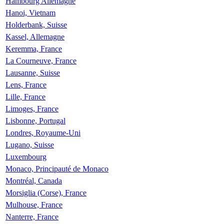
Hambourg Allemagne
Hanoi, Vietnam
Holderbank, Suisse
Kassel, Allemagne
Keremma, France
La Courneuve, France
Lausanne, Suisse
Lens, France
Lille, France
Limoges, France
Lisbonne, Portugal
Londres, Royaume-Uni
Lugano, Suisse
Luxembourg
Monaco, Principauté de Monaco
Montréal, Canada
Morsiglia (Corse), France
Mulhouse, France
Nanterre, France