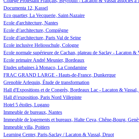
Collège Protestant Français, Beyrouth - Lacaton & Vassal associés à N
Documenta 12, Kassel
Eco quartier, La Vecquerie, Saint-Nazaire
Ecole d'architecture, Nantes
Ecole d\'architecture, Compiègne
Ecole d\'architecture, Paris Val de Seine
Ecole inclusive Heliosschule, Cologne
Ecole normale supérieure de Cachan, plateau de Saclay - Lacaton & 
Ecole primaire André Meunier, Bordeaux
Etudes urbaines à Monaco, La Condamine
FRAC GRAND LARGE - Hauts-de-France, Dunkerque
Grenoble Arlequin, Étude de transformation
Hall d'Expositions et de Congrès, Bordeaux Lac - Lacaton & Vassal
Hall d\'exposition, Paris Nord Villepinte
Hotel 5 étoiles, Lugano
Immeuble de bureaux, Nantes
Immeuble de logements et bureaux, Halte Ceva, Chêne-Bourg, Genè
Immeuble villa, Poitiers
Learning Center, Paris-Saclay / Lacaton & Vassal, Druot