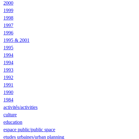
2000
1999
1998
1997
1996
1995 & 2001
1995
1994
1994
1993
1992
1991
1990
1984
activités/activities
culture
education
espace public/public space
etudes urbaines/urban planning