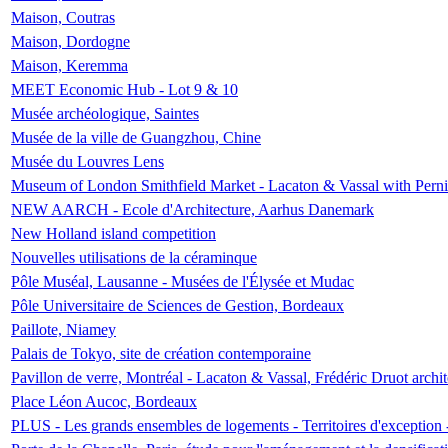
Maison, Coutras
Maison, Dordogne
Maison, Keremma
MEET Economic Hub - Lot 9 & 10
Musée archéologique, Saintes
Musée de la ville de Guangzhou, Chine
Musée du Louvres Lens
Museum of London Smithfield Market - Lacaton & Vassal with Pernil
NEW AARCH - Ecole d'Architecture, Aarhus Danemark
New Holland island competition
Nouvelles utilisations de la céraminque
Pôle Muséal, Lausanne - Musées de l'Élysée et Mudac
Pôle Universitaire de Sciences de Gestion, Bordeaux
Paillote, Niamey
Palais de Tokyo, site de création contemporaine
Pavillon de verre, Montréal - Lacaton & Vassal, Frédéric Druot arch
Place Léon Aucoc, Bordeaux
PLUS - Les grands ensembles de logements - Territoires d'exception 