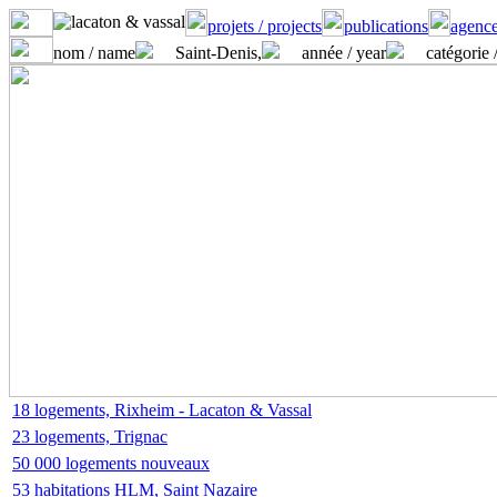
projets / projects
publications
agence
nom / name
Saint-Denis,
année / year
catégorie 
18 logements, Rixheim - Lacaton & Vassal
23 logements, Trignac
50 000 logements nouveaux
53 habitations HLM, Saint Nazaire