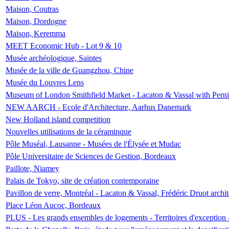
Maison, Coutras
Maison, Dordogne
Maison, Keremma
MEET Economic Hub - Lot 9 & 10
Musée archéologique, Saintes
Musée de la ville de Guangzhou, Chine
Musée du Louvres Lens
Museum of London Smithfield Market - Lacaton & Vassal with Pernil
NEW AARCH - Ecole d'Architecture, Aarhus Danemark
New Holland island competition
Nouvelles utilisations de la céraminque
Pôle Muséal, Lausanne - Musées de l'Élysée et Mudac
Pôle Universitaire de Sciences de Gestion, Bordeaux
Paillote, Niamey
Palais de Tokyo, site de création contemporaine
Pavillon de verre, Montréal - Lacaton & Vassal, Frédéric Druot arch
Place Léon Aucoc, Bordeaux
PLUS - Les grands ensembles de logements - Territoires d'exception 