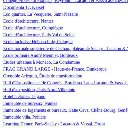
Collège Protestant Français, Beyrouth - Lacaton & Vassal associés à N
Documenta 12, Kassel
Eco quartier, La Vecquerie, Saint-Nazaire
Ecole d'architecture, Nantes
Ecole d\'architecture, Compiègne
Ecole d\'architecture, Paris Val de Seine
Ecole inclusive Heliosschule, Cologne
Ecole normale supérieure de Cachan, plateau de Saclay - Lacaton & 
Ecole primaire André Meunier, Bordeaux
Etudes urbaines à Monaco, La Condamine
FRAC GRAND LARGE - Hauts-de-France, Dunkerque
Grenoble Arlequin, Étude de transformation
Hall d'Expositions et de Congrès, Bordeaux Lac - Lacaton & Vassal
Hall d\'exposition, Paris Nord Villepinte
Hotel 5 étoiles, Lugano
Immeuble de bureaux, Nantes
Immeuble de logements et bureaux, Halte Ceva, Chêne-Bourg, Genè
Immeuble villa, Poitiers
Learning Center, Paris-Saclay / Lacaton & Vassal, Druot