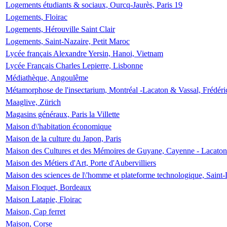
Logements étudiants & sociaux, Ourcq-Jaurès, Paris 19
Logements, Floirac
Logements, Hérouville Saint Clair
Logements, Saint-Nazaire, Petit Maroc
Lycée français Alexandre Yersin, Hanoi, Vietnam
Lycée Français Charles Lepierre, Lisbonne
Médiathèque, Angoulême
Métamorphose de l'insectarium, Montréal -Lacaton & Vassal, Frédéri
Maaglive, Zürich
Magasins généraux, Paris la Villette
Maison d\'habitation économique
Maison de la culture du Japon, Paris
Maison des Cultures et des Mémoires de Guyane, Cayenne - Lacaton
Maison des Métiers d'Art, Porte d'Aubervilliers
Maison des sciences de l\'homme et plateforme technologique, Saint
Maison Floquet, Bordeaux
Maison Latapie, Floirac
Maison, Cap ferret
Maison, Corse