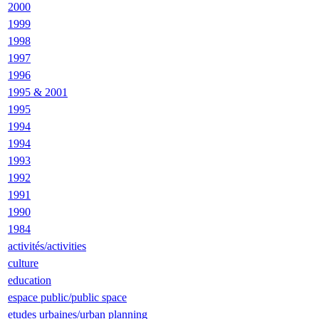
2000
1999
1998
1997
1996
1995 & 2001
1995
1994
1994
1993
1992
1991
1990
1984
activités/activities
culture
education
espace public/public space
etudes urbaines/urban planning