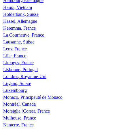
Hambourg Allemagne
Hanoi, Vietnam
Holderbank, Suisse
Kassel, Allemagne
Keremma, France
La Courneuve, France
Lausanne, Suisse
Lens, France
Lille, France
Limoges, France
Lisbonne, Portugal
Londres, Royaume-Uni
Lugano, Suisse
Luxembourg
Monaco, Principauté de Monaco
Montréal, Canada
Morsiglia (Corse), France
Mulhouse, France
Nanterre, France