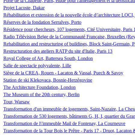
Porte de la Chapelle, Paris, étude pour l'aménagement et la densificat
Projet Lacoste, Dakar
Réhabilitation et extension de la nouvelle école d\'architecture LOCI
Réserves de la fondation Serralves, Porto
Résidence pour chercheurs, 107 logements, Cité Universitaire, Paris 
Radio Télévision Belge de la Communauté Française, Bruxelles (Rey
Rehabilitation and restructuring of buildings, Block Saint-Germain, P
Restructuration des ateliers RATP du site d'Italie, Paris 13
Royal College of Art, Battersea South, London
Salle de spectacle polyvalente, Lille
Siège de la CREA, Rouen - Lacaton & Vassal, Puech & Savoy
Station de ski Klekovaca, Bosnie-Herzégovine
The Architecture Foundation, London
The Museum of the 20th century, Berlin
Tour, Warsaw
Transformation d'un immeuble de logements, Saint-Nazaire, La Ches
Transformation de 530 logements, bâtiments G, H, I, quartier du Gra
Transformation de l\'immeuble Mail de Fontenay, La Courneuve
Transformation de la Tour Bois le Prêtre - Paris 17 - Druot, Lacaton 