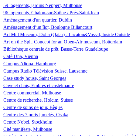
59 logements, jardins Neppert, Mulhouse
96 logements, Chalon-sur-Saône / Prés-Saint-Jean
Aménagement d'un quartier, Dublin
Aménagement d’un îlot, Boulogne Billancourt
Art Mill Museum, Doha (Qatar) - Lacaton&Vassal, Inside Outside
Art on the Spit. Concept for an Open-Air museum, Rotterdam
Bibliothèque centrale de prêt, Basse-Terre Guadeloupe
Café Una, Vienna
Campus Altona, Hambourg
Campus Radio Télévision Suisse, Lausanne
Case study house, Saint Georges
Cave et chais, Embres et castelmaure
Centre commercial, Mulhouse
Centre de recherche, Holcim, Suisse
Centre de soins de jour, Bègles
Centre des 7 ports jumelés, Osaka
Centre Nobel, Stockholm
Cité manifeste, Mulhouse