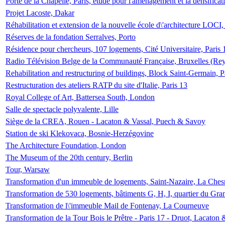
Porte de la Chapelle, Paris, étude pour l'aménagement et la densificat
Projet Lacoste, Dakar
Réhabilitation et extension de la nouvelle école d\'architecture LOCI
Réserves de la fondation Serralves, Porto
Résidence pour chercheurs, 107 logements, Cité Universitaire, Paris 
Radio Télévision Belge de la Communauté Française, Bruxelles (Rey
Rehabilitation and restructuring of buildings, Block Saint-Germain, P
Restructuration des ateliers RATP du site d'Italie, Paris 13
Royal College of Art, Battersea South, London
Salle de spectacle polyvalente, Lille
Siège de la CREA, Rouen - Lacaton & Vassal, Puech & Savoy
Station de ski Klekovaca, Bosnie-Herzégovine
The Architecture Foundation, London
The Museum of the 20th century, Berlin
Tour, Warsaw
Transformation d'un immeuble de logements, Saint-Nazaire, La Ches
Transformation de 530 logements, bâtiments G, H, I, quartier du Gra
Transformation de l\'immeuble Mail de Fontenay, La Courneuve
Transformation de la Tour Bois le Prêtre - Paris 17 - Druot, Lacaton 