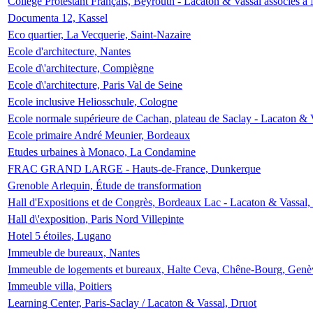
Collège Protestant Français, Beyrouth - Lacaton & Vassal associés à N
Documenta 12, Kassel
Eco quartier, La Vecquerie, Saint-Nazaire
Ecole d'architecture, Nantes
Ecole d\'architecture, Compiègne
Ecole d\'architecture, Paris Val de Seine
Ecole inclusive Heliosschule, Cologne
Ecole normale supérieure de Cachan, plateau de Saclay - Lacaton & 
Ecole primaire André Meunier, Bordeaux
Etudes urbaines à Monaco, La Condamine
FRAC GRAND LARGE - Hauts-de-France, Dunkerque
Grenoble Arlequin, Étude de transformation
Hall d'Expositions et de Congrès, Bordeaux Lac - Lacaton & Vassal
Hall d\'exposition, Paris Nord Villepinte
Hotel 5 étoiles, Lugano
Immeuble de bureaux, Nantes
Immeuble de logements et bureaux, Halte Ceva, Chêne-Bourg, Genè
Immeuble villa, Poitiers
Learning Center, Paris-Saclay / Lacaton & Vassal, Druot