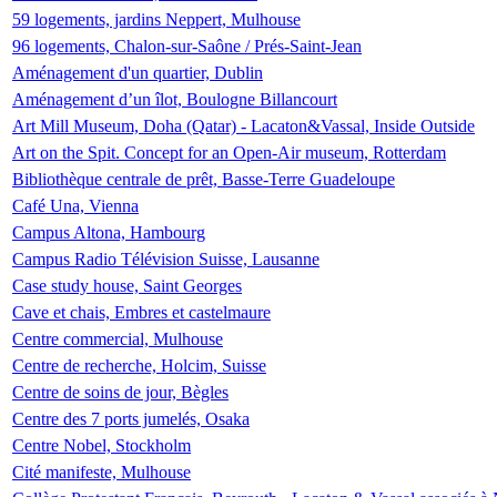
59 logements, jardins Neppert, Mulhouse
96 logements, Chalon-sur-Saône / Prés-Saint-Jean
Aménagement d'un quartier, Dublin
Aménagement d’un îlot, Boulogne Billancourt
Art Mill Museum, Doha (Qatar) - Lacaton&Vassal, Inside Outside
Art on the Spit. Concept for an Open-Air museum, Rotterdam
Bibliothèque centrale de prêt, Basse-Terre Guadeloupe
Café Una, Vienna
Campus Altona, Hambourg
Campus Radio Télévision Suisse, Lausanne
Case study house, Saint Georges
Cave et chais, Embres et castelmaure
Centre commercial, Mulhouse
Centre de recherche, Holcim, Suisse
Centre de soins de jour, Bègles
Centre des 7 ports jumelés, Osaka
Centre Nobel, Stockholm
Cité manifeste, Mulhouse