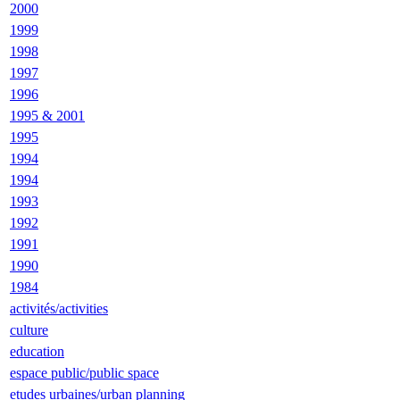
2000
1999
1998
1997
1996
1995 & 2001
1995
1994
1994
1993
1992
1991
1990
1984
activités/activities
culture
education
espace public/public space
etudes urbaines/urban planning