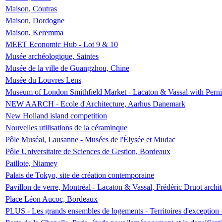
Maison, Coutras
Maison, Dordogne
Maison, Keremma
MEET Economic Hub - Lot 9 & 10
Musée archéologique, Saintes
Musée de la ville de Guangzhou, Chine
Musée du Louvres Lens
Museum of London Smithfield Market - Lacaton & Vassal with Pernil
NEW AARCH - Ecole d'Architecture, Aarhus Danemark
New Holland island competition
Nouvelles utilisations de la céraminque
Pôle Muséal, Lausanne - Musées de l'Élysée et Mudac
Pôle Universitaire de Sciences de Gestion, Bordeaux
Paillote, Niamey
Palais de Tokyo, site de création contemporaine
Pavillon de verre, Montréal - Lacaton & Vassal, Frédéric Druot arch
Place Léon Aucoc, Bordeaux
PLUS - Les grands ensembles de logements - Territoires d'exception 