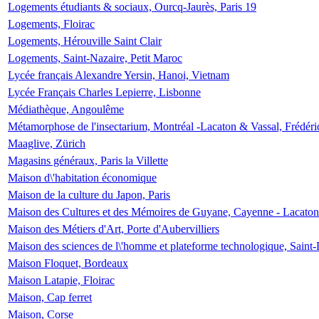
Logements étudiants & sociaux, Ourcq-Jaurès, Paris 19
Logements, Floirac
Logements, Hérouville Saint Clair
Logements, Saint-Nazaire, Petit Maroc
Lycée français Alexandre Yersin, Hanoi, Vietnam
Lycée Français Charles Lepierre, Lisbonne
Médiathèque, Angoulême
Métamorphose de l'insectarium, Montréal -Lacaton & Vassal, Frédéri
Maaglive, Zürich
Magasins généraux, Paris la Villette
Maison d\'habitation économique
Maison de la culture du Japon, Paris
Maison des Cultures et des Mémoires de Guyane, Cayenne - Lacaton
Maison des Métiers d'Art, Porte d'Aubervilliers
Maison des sciences de l\'homme et plateforme technologique, Saint
Maison Floquet, Bordeaux
Maison Latapie, Floirac
Maison, Cap ferret
Maison, Corse