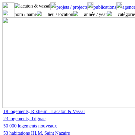
projets / projects
publications
agence
nom / name
lieu / location
année / year
catégorie
18 logements, Rixheim - Lacaton & Vassal
23 logements, Trignac
50 000 logements nouveaux
53 habitations HLM, Saint Nazaire