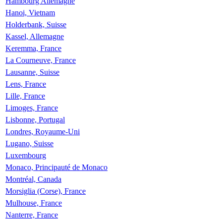
Hambourg Allemagne
Hanoi, Vietnam
Holderbank, Suisse
Kassel, Allemagne
Keremma, France
La Courneuve, France
Lausanne, Suisse
Lens, France
Lille, France
Limoges, France
Lisbonne, Portugal
Londres, Royaume-Uni
Lugano, Suisse
Luxembourg
Monaco, Principauté de Monaco
Montréal, Canada
Morsiglia (Corse), France
Mulhouse, France
Nanterre, France