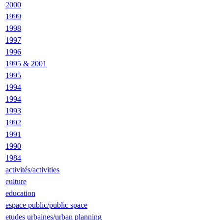
2000
1999
1998
1997
1996
1995 & 2001
1995
1994
1994
1993
1992
1991
1990
1984
activités/activities
culture
education
espace public/public space
etudes urbaines/urban planning