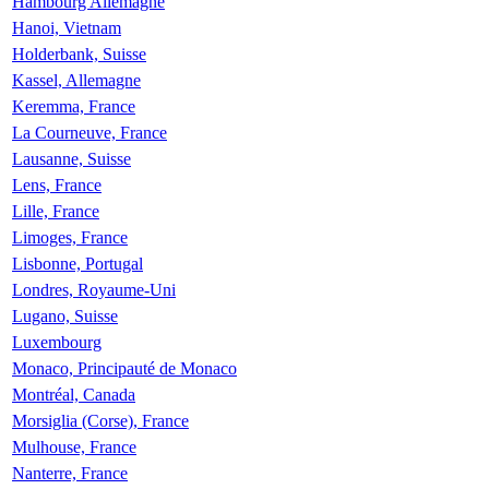
Hambourg Allemagne
Hanoi, Vietnam
Holderbank, Suisse
Kassel, Allemagne
Keremma, France
La Courneuve, France
Lausanne, Suisse
Lens, France
Lille, France
Limoges, France
Lisbonne, Portugal
Londres, Royaume-Uni
Lugano, Suisse
Luxembourg
Monaco, Principauté de Monaco
Montréal, Canada
Morsiglia (Corse), France
Mulhouse, France
Nanterre, France