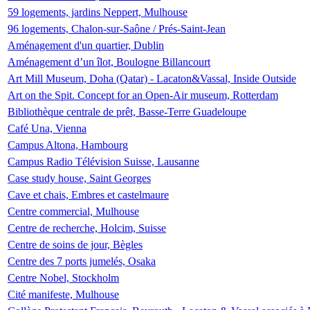
59 logements, jardins Neppert, Mulhouse
96 logements, Chalon-sur-Saône / Prés-Saint-Jean
Aménagement d'un quartier, Dublin
Aménagement d’un îlot, Boulogne Billancourt
Art Mill Museum, Doha (Qatar) - Lacaton&Vassal, Inside Outside
Art on the Spit. Concept for an Open-Air museum, Rotterdam
Bibliothèque centrale de prêt, Basse-Terre Guadeloupe
Café Una, Vienna
Campus Altona, Hambourg
Campus Radio Télévision Suisse, Lausanne
Case study house, Saint Georges
Cave et chais, Embres et castelmaure
Centre commercial, Mulhouse
Centre de recherche, Holcim, Suisse
Centre de soins de jour, Bègles
Centre des 7 ports jumelés, Osaka
Centre Nobel, Stockholm
Cité manifeste, Mulhouse