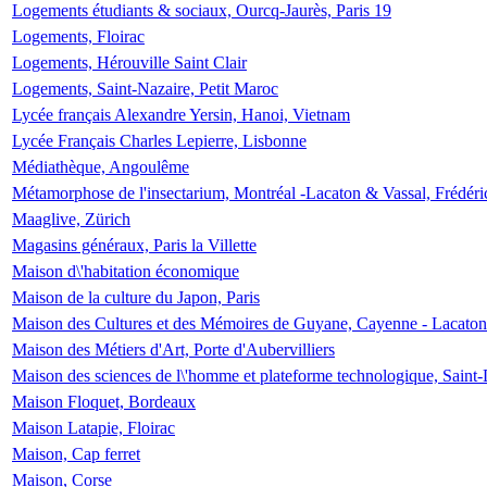
Logements étudiants & sociaux, Ourcq-Jaurès, Paris 19
Logements, Floirac
Logements, Hérouville Saint Clair
Logements, Saint-Nazaire, Petit Maroc
Lycée français Alexandre Yersin, Hanoi, Vietnam
Lycée Français Charles Lepierre, Lisbonne
Médiathèque, Angoulême
Métamorphose de l'insectarium, Montréal -Lacaton & Vassal, Frédéri
Maaglive, Zürich
Magasins généraux, Paris la Villette
Maison d\'habitation économique
Maison de la culture du Japon, Paris
Maison des Cultures et des Mémoires de Guyane, Cayenne - Lacaton
Maison des Métiers d'Art, Porte d'Aubervilliers
Maison des sciences de l\'homme et plateforme technologique, Saint
Maison Floquet, Bordeaux
Maison Latapie, Floirac
Maison, Cap ferret
Maison, Corse