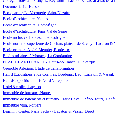
Collège Protestant Français, Beyrouth - Lacaton & Vassal associés à N
Documenta 12, Kassel
Eco quartier, La Vecquerie, Saint-Nazaire
Ecole d'architecture, Nantes
Ecole d\'architecture, Compiègne
Ecole d\'architecture, Paris Val de Seine
Ecole inclusive Heliosschule, Cologne
Ecole normale supérieure de Cachan, plateau de Saclay - Lacaton & 
Ecole primaire André Meunier, Bordeaux
Etudes urbaines à Monaco, La Condamine
FRAC GRAND LARGE - Hauts-de-France, Dunkerque
Grenoble Arlequin, Étude de transformation
Hall d'Expositions et de Congrès, Bordeaux Lac - Lacaton & Vassal
Hall d\'exposition, Paris Nord Villepinte
Hotel 5 étoiles, Lugano
Immeuble de bureaux, Nantes
Immeuble de logements et bureaux, Halte Ceva, Chêne-Bourg, Genè
Immeuble villa, Poitiers
Learning Center, Paris-Saclay / Lacaton & Vassal, Druot