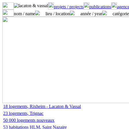
projets / projects
publications
agence
nom / name
lieu / location
année / year
catégorie
18 logements, Rixheim - Lacaton & Vassal
23 logements, Trignac
50 000 logements nouveaux
53 habitations HLM, Saint Nazaire