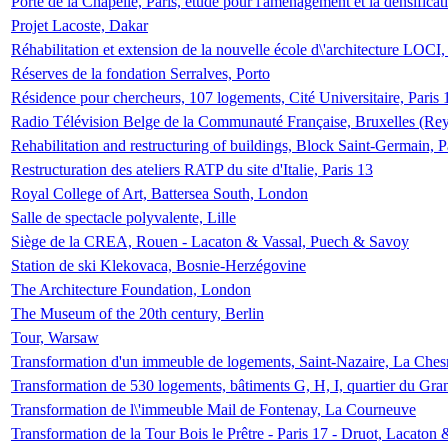
Porte de la Chapelle, Paris, étude pour l'aménagement et la densificat
Projet Lacoste, Dakar
Réhabilitation et extension de la nouvelle école d\'architecture LOCI
Réserves de la fondation Serralves, Porto
Résidence pour chercheurs, 107 logements, Cité Universitaire, Paris 
Radio Télévision Belge de la Communauté Française, Bruxelles (Rey
Rehabilitation and restructuring of buildings, Block Saint-Germain, P
Restructuration des ateliers RATP du site d'Italie, Paris 13
Royal College of Art, Battersea South, London
Salle de spectacle polyvalente, Lille
Siège de la CREA, Rouen - Lacaton & Vassal, Puech & Savoy
Station de ski Klekovaca, Bosnie-Herzégovine
The Architecture Foundation, London
The Museum of the 20th century, Berlin
Tour, Warsaw
Transformation d'un immeuble de logements, Saint-Nazaire, La Ches
Transformation de 530 logements, bâtiments G, H, I, quartier du Gra
Transformation de l\'immeuble Mail de Fontenay, La Courneuve
Transformation de la Tour Bois le Prêtre - Paris 17 - Druot, Lacaton 