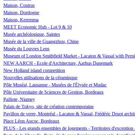
Maison, Coutras
Maison, Dordogne
Maison, Keremma
MEET Economic Hub - Lot 9 & 10
Musée archéologique, Saintes
Musée de la ville de Guangzhou, Chine
Musée du Louvres Lens
Museum of London Smithfield Market - Lacaton & Vassal with Pernil
NEW AARCH - Ecole d'Architecture, Aarhus Danemark
New Holland island competition
Nouvelles utilisations de la céraminque
Pôle Muséal, Lausanne - Musées de l'Élysée et Mudac
Pôle Universitaire de Sciences de Gestion, Bordeaux
Paillote, Niamey
Palais de Tokyo, site de création contemporaine
Pavillon de verre, Montréal - Lacaton & Vassal, Frédéric Druot arch
Place Léon Aucoc, Bordeaux
PLUS - Les grands ensembles de logements - Territoires d'exception 