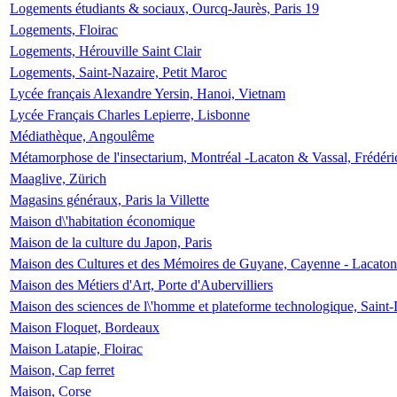
Logements étudiants & sociaux, Ourcq-Jaurès, Paris 19
Logements, Floirac
Logements, Hérouville Saint Clair
Logements, Saint-Nazaire, Petit Maroc
Lycée français Alexandre Yersin, Hanoi, Vietnam
Lycée Français Charles Lepierre, Lisbonne
Médiathèque, Angoulême
Métamorphose de l'insectarium, Montréal -Lacaton & Vassal, Frédéri
Maaglive, Zürich
Magasins généraux, Paris la Villette
Maison d\'habitation économique
Maison de la culture du Japon, Paris
Maison des Cultures et des Mémoires de Guyane, Cayenne - Lacaton
Maison des Métiers d'Art, Porte d'Aubervilliers
Maison des sciences de l\'homme et plateforme technologique, Saint
Maison Floquet, Bordeaux
Maison Latapie, Floirac
Maison, Cap ferret
Maison, Corse