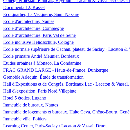
Collège Protestant Français, Beyrouth - Lacaton & Vassal associés à N
Documenta 12, Kassel
Eco quartier, La Vecquerie, Saint-Nazaire
Ecole d'architecture, Nantes
Ecole d\'architecture, Compiègne
Ecole d\'architecture, Paris Val de Seine
Ecole inclusive Heliosschule, Cologne
Ecole normale supérieure de Cachan, plateau de Saclay - Lacaton & 
Ecole primaire André Meunier, Bordeaux
Etudes urbaines à Monaco, La Condamine
FRAC GRAND LARGE - Hauts-de-France, Dunkerque
Grenoble Arlequin, Étude de transformation
Hall d'Expositions et de Congrès, Bordeaux Lac - Lacaton & Vassal
Hall d\'exposition, Paris Nord Villepinte
Hotel 5 étoiles, Lugano
Immeuble de bureaux, Nantes
Immeuble de logements et bureaux, Halte Ceva, Chêne-Bourg, Genè
Immeuble villa, Poitiers
Learning Center, Paris-Saclay / Lacaton & Vassal, Druot