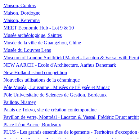
Maison, Coutras
Maison, Dordogne
Maison, Keremma
MEET Economic Hub - Lot 9 & 10
Musée archéologique, Saintes
Musée de la ville de Guangzhou, Chine
Musée du Louvres Lens
Museum of London Smithfield Market - Lacaton & Vassal with Pernil
NEW AARCH - Ecole d'Architecture, Aarhus Danemark
New Holland island competition
Nouvelles utilisations de la céraminque
Pôle Muséal, Lausanne - Musées de l'Élysée et Mudac
Pôle Universitaire de Sciences de Gestion, Bordeaux
Paillote, Niamey
Palais de Tokyo, site de création contemporaine
Pavillon de verre, Montréal - Lacaton & Vassal, Frédéric Druot arch
Place Léon Aucoc, Bordeaux
PLUS - Les grands ensembles de logements - Territoires d'exception 