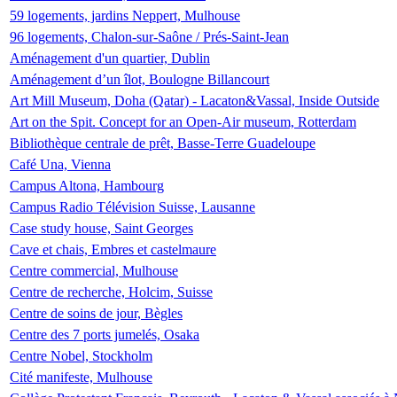
59 logements, jardins Neppert, Mulhouse
96 logements, Chalon-sur-Saône / Prés-Saint-Jean
Aménagement d'un quartier, Dublin
Aménagement d’un îlot, Boulogne Billancourt
Art Mill Museum, Doha (Qatar) - Lacaton&Vassal, Inside Outside
Art on the Spit. Concept for an Open-Air museum, Rotterdam
Bibliothèque centrale de prêt, Basse-Terre Guadeloupe
Café Una, Vienna
Campus Altona, Hambourg
Campus Radio Télévision Suisse, Lausanne
Case study house, Saint Georges
Cave et chais, Embres et castelmaure
Centre commercial, Mulhouse
Centre de recherche, Holcim, Suisse
Centre de soins de jour, Bègles
Centre des 7 ports jumelés, Osaka
Centre Nobel, Stockholm
Cité manifeste, Mulhouse