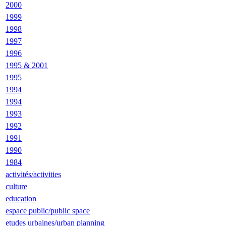
2000
1999
1998
1997
1996
1995 & 2001
1995
1994
1994
1993
1992
1991
1990
1984
activités/activities
culture
education
espace public/public space
etudes urbaines/urban planning