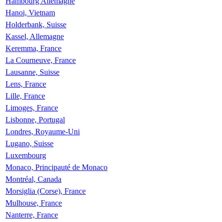
Hambourg Allemagne
Hanoi, Vietnam
Holderbank, Suisse
Kassel, Allemagne
Keremma, France
La Courneuve, France
Lausanne, Suisse
Lens, France
Lille, France
Limoges, France
Lisbonne, Portugal
Londres, Royaume-Uni
Lugano, Suisse
Luxembourg
Monaco, Principauté de Monaco
Montréal, Canada
Morsiglia (Corse), France
Mulhouse, France
Nanterre, France