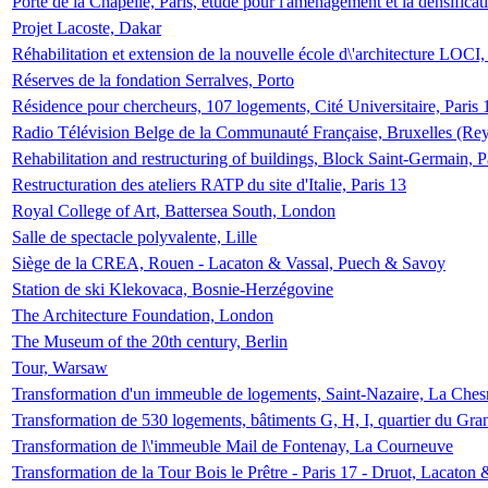
Porte de la Chapelle, Paris, étude pour l'aménagement et la densificat
Projet Lacoste, Dakar
Réhabilitation et extension de la nouvelle école d\'architecture LOCI
Réserves de la fondation Serralves, Porto
Résidence pour chercheurs, 107 logements, Cité Universitaire, Paris 
Radio Télévision Belge de la Communauté Française, Bruxelles (Rey
Rehabilitation and restructuring of buildings, Block Saint-Germain, P
Restructuration des ateliers RATP du site d'Italie, Paris 13
Royal College of Art, Battersea South, London
Salle de spectacle polyvalente, Lille
Siège de la CREA, Rouen - Lacaton & Vassal, Puech & Savoy
Station de ski Klekovaca, Bosnie-Herzégovine
The Architecture Foundation, London
The Museum of the 20th century, Berlin
Tour, Warsaw
Transformation d'un immeuble de logements, Saint-Nazaire, La Ches
Transformation de 530 logements, bâtiments G, H, I, quartier du Gra
Transformation de l\'immeuble Mail de Fontenay, La Courneuve
Transformation de la Tour Bois le Prêtre - Paris 17 - Druot, Lacaton 