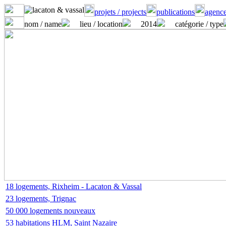
projets / projects
publications
agence
nom / name
lieu / location
2014
catégorie / type
18 logements, Rixheim - Lacaton & Vassal
23 logements, Trignac
50 000 logements nouveaux
53 habitations HLM, Saint Nazaire