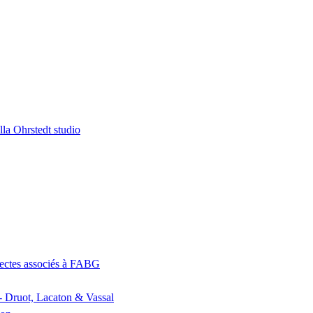
la Ohrstedt studio
itectes associés à FABG
- Druot, Lacaton & Vassal