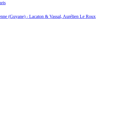
aris
enne (Guyane) - Lacaton & Vassal, Aurélien Le Roux