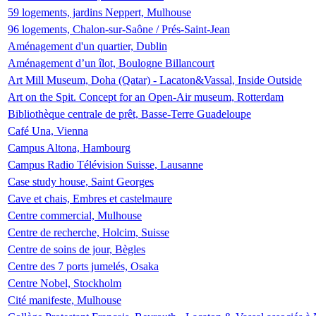
59 logements, jardins Neppert, Mulhouse
96 logements, Chalon-sur-Saône / Prés-Saint-Jean
Aménagement d'un quartier, Dublin
Aménagement d’un îlot, Boulogne Billancourt
Art Mill Museum, Doha (Qatar) - Lacaton&Vassal, Inside Outside
Art on the Spit. Concept for an Open-Air museum, Rotterdam
Bibliothèque centrale de prêt, Basse-Terre Guadeloupe
Café Una, Vienna
Campus Altona, Hambourg
Campus Radio Télévision Suisse, Lausanne
Case study house, Saint Georges
Cave et chais, Embres et castelmaure
Centre commercial, Mulhouse
Centre de recherche, Holcim, Suisse
Centre de soins de jour, Bègles
Centre des 7 ports jumelés, Osaka
Centre Nobel, Stockholm
Cité manifeste, Mulhouse