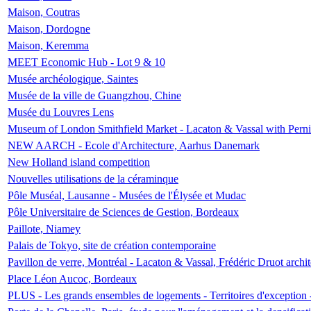
Maison, Coutras
Maison, Dordogne
Maison, Keremma
MEET Economic Hub - Lot 9 & 10
Musée archéologique, Saintes
Musée de la ville de Guangzhou, Chine
Musée du Louvres Lens
Museum of London Smithfield Market - Lacaton & Vassal with Pernil
NEW AARCH - Ecole d'Architecture, Aarhus Danemark
New Holland island competition
Nouvelles utilisations de la céraminque
Pôle Muséal, Lausanne - Musées de l'Élysée et Mudac
Pôle Universitaire de Sciences de Gestion, Bordeaux
Paillote, Niamey
Palais de Tokyo, site de création contemporaine
Pavillon de verre, Montréal - Lacaton & Vassal, Frédéric Druot arch
Place Léon Aucoc, Bordeaux
PLUS - Les grands ensembles de logements - Territoires d'exception 