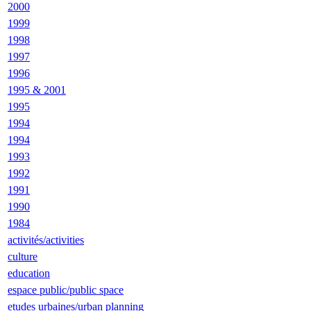
2000
1999
1998
1997
1996
1995 & 2001
1995
1994
1994
1993
1992
1991
1990
1984
activités/activities
culture
education
espace public/public space
etudes urbaines/urban planning