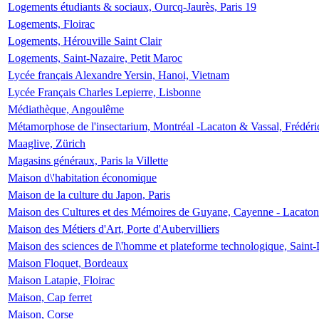
Logements étudiants & sociaux, Ourcq-Jaurès, Paris 19
Logements, Floirac
Logements, Hérouville Saint Clair
Logements, Saint-Nazaire, Petit Maroc
Lycée français Alexandre Yersin, Hanoi, Vietnam
Lycée Français Charles Lepierre, Lisbonne
Médiathèque, Angoulême
Métamorphose de l'insectarium, Montréal -Lacaton & Vassal, Frédéri
Maaglive, Zürich
Magasins généraux, Paris la Villette
Maison d\'habitation économique
Maison de la culture du Japon, Paris
Maison des Cultures et des Mémoires de Guyane, Cayenne - Lacaton
Maison des Métiers d'Art, Porte d'Aubervilliers
Maison des sciences de l\'homme et plateforme technologique, Saint
Maison Floquet, Bordeaux
Maison Latapie, Floirac
Maison, Cap ferret
Maison, Corse