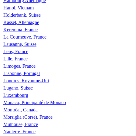
Hambourg Allemagne
Hanoi, Vietnam
Holderbank, Suisse
Kassel, Allemagne
Keremma, France
La Courneuve, France
Lausanne, Suisse
Lens, France
Lille, France
Limoges, France
Lisbonne, Portugal
Londres, Royaume-Uni
Lugano, Suisse
Luxembourg
Monaco, Principauté de Monaco
Montréal, Canada
Morsiglia (Corse), France
Mulhouse, France
Nanterre, France