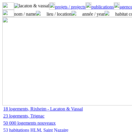
projets / projects
publications
agence
nom / name
lieu / location
année / year
habitat c
18 logements, Rixheim - Lacaton & Vassal
23 logements, Trignac
50 000 logements nouveaux
53 habitations HLM, Saint Nazaire