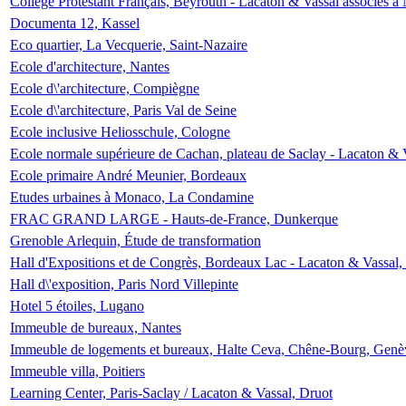
Collège Protestant Français, Beyrouth - Lacaton & Vassal associés à N
Documenta 12, Kassel
Eco quartier, La Vecquerie, Saint-Nazaire
Ecole d'architecture, Nantes
Ecole d\'architecture, Compiègne
Ecole d\'architecture, Paris Val de Seine
Ecole inclusive Heliosschule, Cologne
Ecole normale supérieure de Cachan, plateau de Saclay - Lacaton & 
Ecole primaire André Meunier, Bordeaux
Etudes urbaines à Monaco, La Condamine
FRAC GRAND LARGE - Hauts-de-France, Dunkerque
Grenoble Arlequin, Étude de transformation
Hall d'Expositions et de Congrès, Bordeaux Lac - Lacaton & Vassal
Hall d\'exposition, Paris Nord Villepinte
Hotel 5 étoiles, Lugano
Immeuble de bureaux, Nantes
Immeuble de logements et bureaux, Halte Ceva, Chêne-Bourg, Genè
Immeuble villa, Poitiers
Learning Center, Paris-Saclay / Lacaton & Vassal, Druot