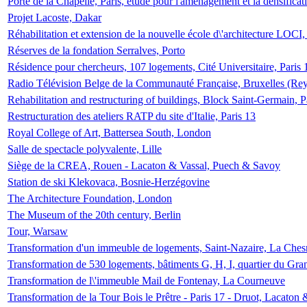
Porte de la Chapelle, Paris, étude pour l'aménagement et la densificat
Projet Lacoste, Dakar
Réhabilitation et extension de la nouvelle école d\'architecture LOCI
Réserves de la fondation Serralves, Porto
Résidence pour chercheurs, 107 logements, Cité Universitaire, Paris 
Radio Télévision Belge de la Communauté Française, Bruxelles (Rey
Rehabilitation and restructuring of buildings, Block Saint-Germain, P
Restructuration des ateliers RATP du site d'Italie, Paris 13
Royal College of Art, Battersea South, London
Salle de spectacle polyvalente, Lille
Siège de la CREA, Rouen - Lacaton & Vassal, Puech & Savoy
Station de ski Klekovaca, Bosnie-Herzégovine
The Architecture Foundation, London
The Museum of the 20th century, Berlin
Tour, Warsaw
Transformation d'un immeuble de logements, Saint-Nazaire, La Ches
Transformation de 530 logements, bâtiments G, H, I, quartier du Gra
Transformation de l\'immeuble Mail de Fontenay, La Courneuve
Transformation de la Tour Bois le Prêtre - Paris 17 - Druot, Lacaton 