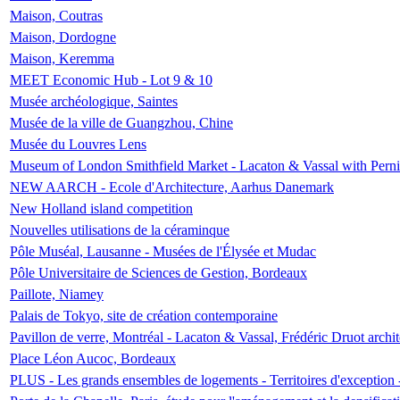
Maison, Coutras
Maison, Dordogne
Maison, Keremma
MEET Economic Hub - Lot 9 & 10
Musée archéologique, Saintes
Musée de la ville de Guangzhou, Chine
Musée du Louvres Lens
Museum of London Smithfield Market - Lacaton & Vassal with Pernil
NEW AARCH - Ecole d'Architecture, Aarhus Danemark
New Holland island competition
Nouvelles utilisations de la céraminque
Pôle Muséal, Lausanne - Musées de l'Élysée et Mudac
Pôle Universitaire de Sciences de Gestion, Bordeaux
Paillote, Niamey
Palais de Tokyo, site de création contemporaine
Pavillon de verre, Montréal - Lacaton & Vassal, Frédéric Druot arch
Place Léon Aucoc, Bordeaux
PLUS - Les grands ensembles de logements - Territoires d'exception 