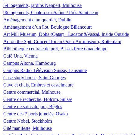
59 logements, jardins Neppert, Mulhouse
96 logements, Chalon-sur-Saône / Prés-Saint-Jean
Aménagement d'un quartier, Dublin
Aménagement d’un îlot, Boulogne Billancourt
Art Mill Museum, Doha (Qatar) - Lacaton&Vassal, Inside Outside
Art on the Spit. Concept for an Open-Air museum, Rotterdam
Bibliothèque centrale de prêt, Basse-Terre Guadeloupe
Café Una, Vienna
Campus Altona, Hambourg
Campus Radio Télévision Suisse, Lausanne
Case study house, Saint Georges
Cave et chais, Embres et castelmaure
Centre commercial, Mulhouse
Centre de recherche, Holcim, Suisse
Centre de soins de jour, Bègles
Centre des 7 ports jumelés, Osaka
Centre Nobel, Stockholm
Cité manifeste, Mulhouse