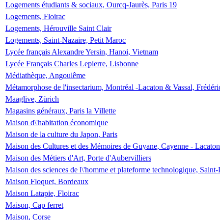
Logements étudiants & sociaux, Ourcq-Jaurès, Paris 19
Logements, Floirac
Logements, Hérouville Saint Clair
Logements, Saint-Nazaire, Petit Maroc
Lycée français Alexandre Yersin, Hanoi, Vietnam
Lycée Français Charles Lepierre, Lisbonne
Médiathèque, Angoulême
Métamorphose de l'insectarium, Montréal -Lacaton & Vassal, Frédéri
Maaglive, Zürich
Magasins généraux, Paris la Villette
Maison d\'habitation économique
Maison de la culture du Japon, Paris
Maison des Cultures et des Mémoires de Guyane, Cayenne - Lacaton
Maison des Métiers d'Art, Porte d'Aubervilliers
Maison des sciences de l\'homme et plateforme technologique, Saint
Maison Floquet, Bordeaux
Maison Latapie, Floirac
Maison, Cap ferret
Maison, Corse