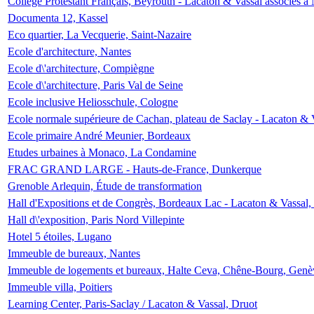
Collège Protestant Français, Beyrouth - Lacaton & Vassal associés à N
Documenta 12, Kassel
Eco quartier, La Vecquerie, Saint-Nazaire
Ecole d'architecture, Nantes
Ecole d\'architecture, Compiègne
Ecole d\'architecture, Paris Val de Seine
Ecole inclusive Heliosschule, Cologne
Ecole normale supérieure de Cachan, plateau de Saclay - Lacaton & 
Ecole primaire André Meunier, Bordeaux
Etudes urbaines à Monaco, La Condamine
FRAC GRAND LARGE - Hauts-de-France, Dunkerque
Grenoble Arlequin, Étude de transformation
Hall d'Expositions et de Congrès, Bordeaux Lac - Lacaton & Vassal
Hall d\'exposition, Paris Nord Villepinte
Hotel 5 étoiles, Lugano
Immeuble de bureaux, Nantes
Immeuble de logements et bureaux, Halte Ceva, Chêne-Bourg, Genè
Immeuble villa, Poitiers
Learning Center, Paris-Saclay / Lacaton & Vassal, Druot