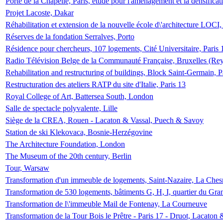
Porte de la Chapelle, Paris, étude pour l'aménagement et la densificat
Projet Lacoste, Dakar
Réhabilitation et extension de la nouvelle école d\'architecture LOCI
Réserves de la fondation Serralves, Porto
Résidence pour chercheurs, 107 logements, Cité Universitaire, Paris 
Radio Télévision Belge de la Communauté Française, Bruxelles (Rey
Rehabilitation and restructuring of buildings, Block Saint-Germain, P
Restructuration des ateliers RATP du site d'Italie, Paris 13
Royal College of Art, Battersea South, London
Salle de spectacle polyvalente, Lille
Siège de la CREA, Rouen - Lacaton & Vassal, Puech & Savoy
Station de ski Klekovaca, Bosnie-Herzégovine
The Architecture Foundation, London
The Museum of the 20th century, Berlin
Tour, Warsaw
Transformation d'un immeuble de logements, Saint-Nazaire, La Ches
Transformation de 530 logements, bâtiments G, H, I, quartier du Gra
Transformation de l\'immeuble Mail de Fontenay, La Courneuve
Transformation de la Tour Bois le Prêtre - Paris 17 - Druot, Lacaton 