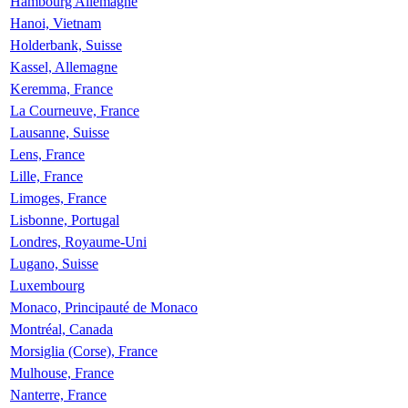
Hambourg Allemagne
Hanoi, Vietnam
Holderbank, Suisse
Kassel, Allemagne
Keremma, France
La Courneuve, France
Lausanne, Suisse
Lens, France
Lille, France
Limoges, France
Lisbonne, Portugal
Londres, Royaume-Uni
Lugano, Suisse
Luxembourg
Monaco, Principauté de Monaco
Montréal, Canada
Morsiglia (Corse), France
Mulhouse, France
Nanterre, France