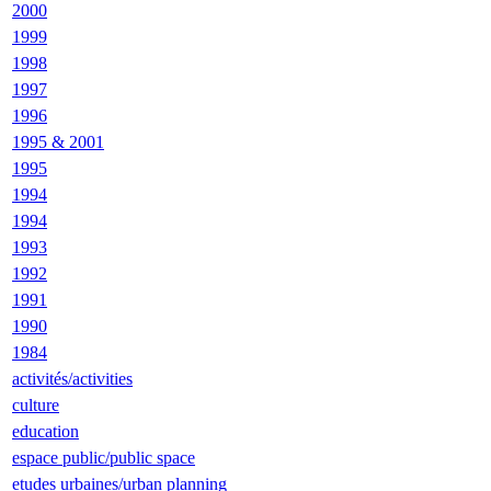
2000
1999
1998
1997
1996
1995 & 2001
1995
1994
1994
1993
1992
1991
1990
1984
activités/activities
culture
education
espace public/public space
etudes urbaines/urban planning