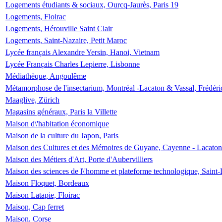
Logements étudiants & sociaux, Ourcq-Jaurès, Paris 19
Logements, Floirac
Logements, Hérouville Saint Clair
Logements, Saint-Nazaire, Petit Maroc
Lycée français Alexandre Yersin, Hanoi, Vietnam
Lycée Français Charles Lepierre, Lisbonne
Médiathèque, Angoulême
Métamorphose de l'insectarium, Montréal -Lacaton & Vassal, Frédéri
Maaglive, Zürich
Magasins généraux, Paris la Villette
Maison d\'habitation économique
Maison de la culture du Japon, Paris
Maison des Cultures et des Mémoires de Guyane, Cayenne - Lacaton
Maison des Métiers d'Art, Porte d'Aubervilliers
Maison des sciences de l\'homme et plateforme technologique, Saint
Maison Floquet, Bordeaux
Maison Latapie, Floirac
Maison, Cap ferret
Maison, Corse