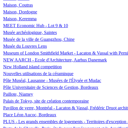
Maison, Coutras
Maison, Dordogne
Maison, Keremma
MEET Economic Hub - Lot 9 & 10
Musée archéologique, Saintes
Musée de la ville de Guangzhou, Chine
Musée du Louvres Lens
Museum of London Smithfield Market - Lacaton & Vassal with Pernil
NEW AARCH - Ecole d'Architecture, Aarhus Danemark
New Holland island competition
Nouvelles utilisations de la céraminque
Pôle Muséal, Lausanne - Musées de l'Élysée et Mudac
Pôle Universitaire de Sciences de Gestion, Bordeaux
Paillote, Niamey
Palais de Tokyo, site de création contemporaine
Pavillon de verre, Montréal - Lacaton & Vassal, Frédéric Druot arch
Place Léon Aucoc, Bordeaux
PLUS - Les grands ensembles de logements - Territoires d'exception 