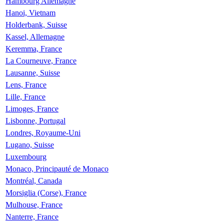
Hambourg Allemagne
Hanoi, Vietnam
Holderbank, Suisse
Kassel, Allemagne
Keremma, France
La Courneuve, France
Lausanne, Suisse
Lens, France
Lille, France
Limoges, France
Lisbonne, Portugal
Londres, Royaume-Uni
Lugano, Suisse
Luxembourg
Monaco, Principauté de Monaco
Montréal, Canada
Morsiglia (Corse), France
Mulhouse, France
Nanterre, France