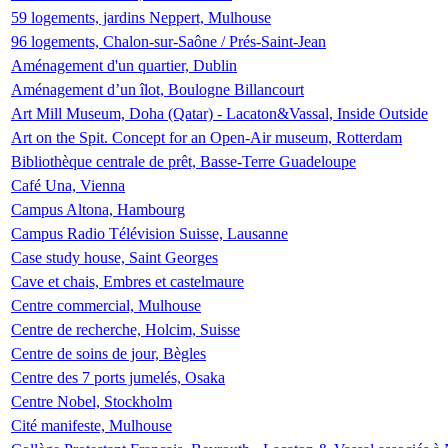
59 logements, jardins Neppert, Mulhouse
96 logements, Chalon-sur-Saône / Prés-Saint-Jean
Aménagement d'un quartier, Dublin
Aménagement d’un îlot, Boulogne Billancourt
Art Mill Museum, Doha (Qatar) - Lacaton&Vassal, Inside Outside
Art on the Spit. Concept for an Open-Air museum, Rotterdam
Bibliothèque centrale de prêt, Basse-Terre Guadeloupe
Café Una, Vienna
Campus Altona, Hambourg
Campus Radio Télévision Suisse, Lausanne
Case study house, Saint Georges
Cave et chais, Embres et castelmaure
Centre commercial, Mulhouse
Centre de recherche, Holcim, Suisse
Centre de soins de jour, Bègles
Centre des 7 ports jumelés, Osaka
Centre Nobel, Stockholm
Cité manifeste, Mulhouse