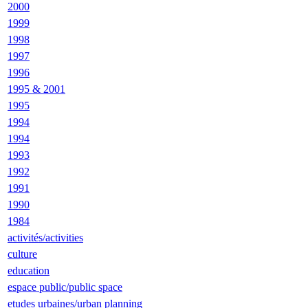
2000
1999
1998
1997
1996
1995 & 2001
1995
1994
1994
1993
1992
1991
1990
1984
activités/activities
culture
education
espace public/public space
etudes urbaines/urban planning