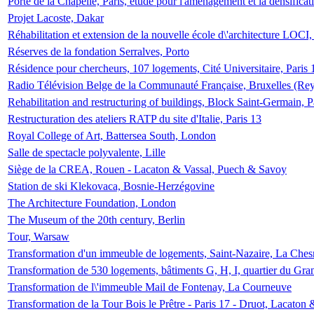
Porte de la Chapelle, Paris, étude pour l'aménagement et la densificat
Projet Lacoste, Dakar
Réhabilitation et extension de la nouvelle école d\'architecture LOCI
Réserves de la fondation Serralves, Porto
Résidence pour chercheurs, 107 logements, Cité Universitaire, Paris 
Radio Télévision Belge de la Communauté Française, Bruxelles (Rey
Rehabilitation and restructuring of buildings, Block Saint-Germain, P
Restructuration des ateliers RATP du site d'Italie, Paris 13
Royal College of Art, Battersea South, London
Salle de spectacle polyvalente, Lille
Siège de la CREA, Rouen - Lacaton & Vassal, Puech & Savoy
Station de ski Klekovaca, Bosnie-Herzégovine
The Architecture Foundation, London
The Museum of the 20th century, Berlin
Tour, Warsaw
Transformation d'un immeuble de logements, Saint-Nazaire, La Ches
Transformation de 530 logements, bâtiments G, H, I, quartier du Gra
Transformation de l\'immeuble Mail de Fontenay, La Courneuve
Transformation de la Tour Bois le Prêtre - Paris 17 - Druot, Lacaton 