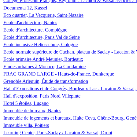
Collège Protestant Français, Beyrouth - Lacaton & Vassal associés à N
Documenta 12, Kassel
Eco quartier, La Vecquerie, Saint-Nazaire
Ecole d'architecture, Nantes
Ecole d\'architecture, Compiègne
Ecole d\'architecture, Paris Val de Seine
Ecole inclusive Heliosschule, Cologne
Ecole normale supérieure de Cachan, plateau de Saclay - Lacaton & 
Ecole primaire André Meunier, Bordeaux
Etudes urbaines à Monaco, La Condamine
FRAC GRAND LARGE - Hauts-de-France, Dunkerque
Grenoble Arlequin, Étude de transformation
Hall d'Expositions et de Congrès, Bordeaux Lac - Lacaton & Vassal
Hall d\'exposition, Paris Nord Villepinte
Hotel 5 étoiles, Lugano
Immeuble de bureaux, Nantes
Immeuble de logements et bureaux, Halte Ceva, Chêne-Bourg, Genè
Immeuble villa, Poitiers
Learning Center, Paris-Saclay / Lacaton & Vassal, Druot