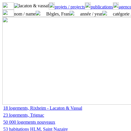
projets / projects
publications
agence
nom / name
Bègles, Fran
année / year
catégorie 
18 logements, Rixheim - Lacaton & Vassal
23 logements, Trignac
50 000 logements nouveaux
53 habitations HLM, Saint Nazaire