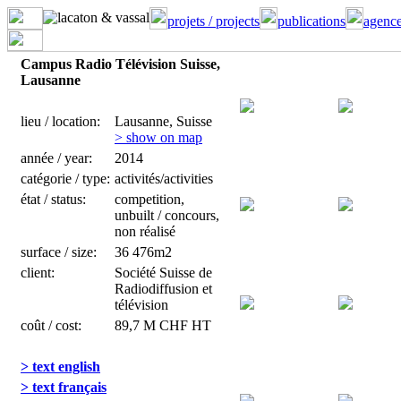
projets / projects
publications
agence
Campus Radio Télévision Suisse,
Lausanne
lieu / location:
Lausanne, Suisse
> show on map
année / year:
2014
catégorie / type:
activités/activities
état / status:
competition,
unbuilt / concours,
non réalisé
surface / size:
36 476m2
client:
Société Suisse de
Radiodiffusion et
télévision
coût / cost:
89,7 M CHF HT
> text english
> text français