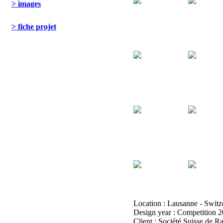
> images
> fiche projet
Location : Lausanne - Switz
Design year : Competition 2
Client : Société Suisse de R