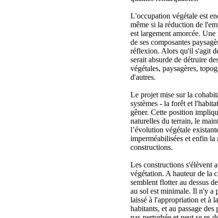
L'occupation végétale est en
même si la réduction de l'emp
est largement amorcée. Une m
de ses composantes paysagèr
réflexion. Alors qu'il s'agit d
serait absurde de détruire des
végétales, paysagères, topog
d'autres.
Le projet mise sur la cohabit
systèmes - la forêt et l'habit
gêner. Cette position impliq
naturelles du terrain, le main
l’évolution végétale existant
imperméabilisées et enfin la
constructions.
Les constructions s'élèvent a
végétation. A hauteur de la
semblent flotter au dessus d
au sol est minimale. Il n'y a p
laissé à l'appropriation et à l
habitants, et au passage des
pas perturbée et peut se re-d