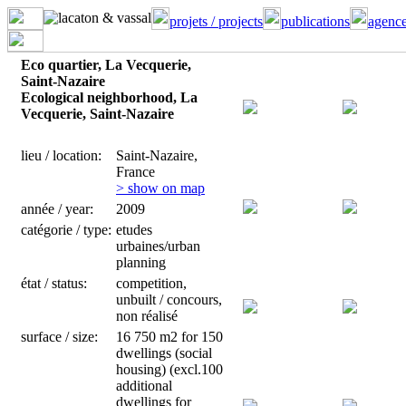
projets / projects
publications
agence
Eco quartier, La Vecquerie,
Saint-Nazaire
Ecological neighborhood, La
Vecquerie, Saint-Nazaire
lieu / location:
Saint-Nazaire,
France
> show on map
année / year:
2009
catégorie / type:
etudes
urbaines/urban
planning
état / status:
competition,
unbuilt / concours,
non réalisé
surface / size:
16 750 m2 for 150
dwellings (social
housing) (excl.100
additional
dwellings for