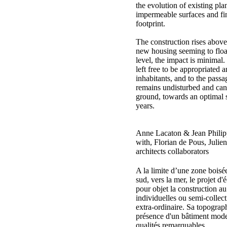
the evolution of existing plan
impermeable surfaces and fin
footprint.
The construction rises above
new housing seeming to floa
level, the impact is minimal. 
left free to be appropriated
inhabitants, and to the pass
remains undisturbed and can 
ground, towards an optimal st
years.
Anne Lacaton & Jean Philipp
with, Florian de Pous, Juli
architects collaborators
A la limite d’une zone boisé
sud, vers la mer, le projet d'
pour objet la construction au
individuelles ou semi-collecti
extra-ordinaire. Sa topographi
présence d'un bâtiment mode
qualités remarquables.