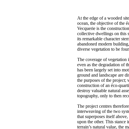
At the edge of a wooded sit
ocean, the objective of the éc
Vecquerie is the constructio
collective dwellings on this s
its remarkable character ste
abandoned modern building, 
diverse vegetation to be foun
The coverage of vegetation is
even as the degradation of t
has been largely set into moti
ground and landscape are di
the purposes of the project; 
construction of an éco-quarti
destroy valuable natural asse
topography, only to then reco
The project centres therefor
interweaving of the two syste
that superposes itself above,
upon the other. This stance 
terrain’s natural value, the 