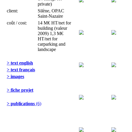
private)
client:
Silène, OPAC
Saint-Nazaire
coût / cost:
14 M€ HT/net for
building (valeur
2009) 1,3 M€
HT/net for
carparking and
landscape
> text english
> text français
> images
> fiche projet
> publications
(6)