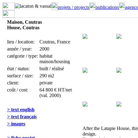
projets / projects
publications
agence
Maison, Coutras
House, Coutras
lieu / location:
Coutras, France
année / year:
2000
catégorie / type:
habitat
maison/housing
état / status:
built / réalisé
surface / size:
290 m2
client:
private
coût / cost:
64 800 € HT/net
(val. 2000)
> text english
> text français
> images
After the Latapie House, thi
design.
> fiche projet