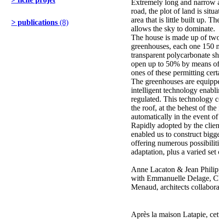
Extremely long and narrow a
road, the plot of land is sit
area that is little built up. T
> publications
(8)
allows the sky to dominate.
The house is made up of two
greenhouses, each one 150 m
transparent polycarbonate sh
open up to 50% by means of
ones of these permitting cert
The greenhouses are equipped
intelligent technology enabli
regulated. This technology co
the roof, at the behest of th
automatically in the event of
Rapidly adopted by the clien
enabled us to construct bigge
offering numerous possibilitie
adaptation, plus a varied set
Anne Lacaton & Jean Philipp
with Emmanuelle Delage, Ch
Menaud, architects collabora
Après la maison Latapie, ce