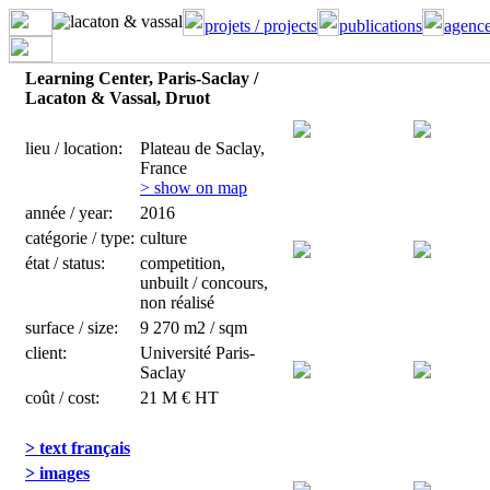
projets / projects
publications
agence
Learning Center, Paris-Saclay /
Lacaton & Vassal, Druot
lieu / location:
Plateau de Saclay,
France
> show on map
année / year:
2016
catégorie / type:
culture
état / status:
competition,
unbuilt / concours,
non réalisé
surface / size:
9 270 m2 / sqm
client:
Université Paris-
Saclay
coût / cost:
21 M € HT
> text français
> images