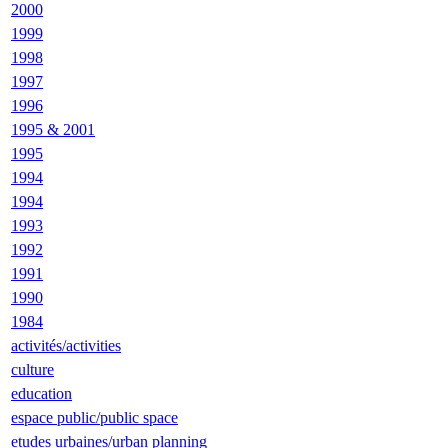
2000
1999
1998
1997
1996
1995 & 2001
1995
1994
1994
1993
1992
1991
1990
1984
activités/activities
culture
education
espace public/public space
etudes urbaines/urban planning