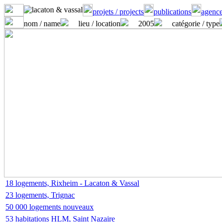
projets / projects
publications
agence
nom / name
lieu / location
2005
catégorie / type
18 logements, Rixheim - Lacaton & Vassal
23 logements, Trignac
50 000 logements nouveaux
53 habitations HLM, Saint Nazaire