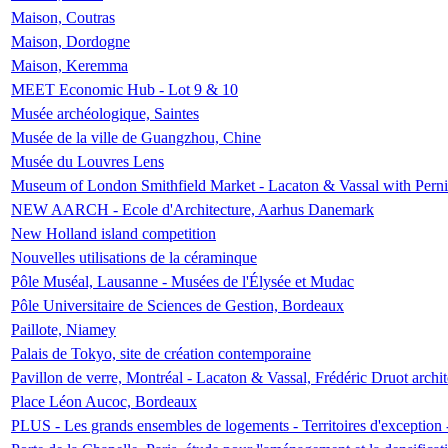
Maison, Coutras
Maison, Dordogne
Maison, Keremma
MEET Economic Hub - Lot 9 & 10
Musée archéologique, Saintes
Musée de la ville de Guangzhou, Chine
Musée du Louvres Lens
Museum of London Smithfield Market - Lacaton & Vassal with Pernil
NEW AARCH - Ecole d'Architecture, Aarhus Danemark
New Holland island competition
Nouvelles utilisations de la céraminque
Pôle Muséal, Lausanne - Musées de l'Élysée et Mudac
Pôle Universitaire de Sciences de Gestion, Bordeaux
Paillote, Niamey
Palais de Tokyo, site de création contemporaine
Pavillon de verre, Montréal - Lacaton & Vassal, Frédéric Druot arch
Place Léon Aucoc, Bordeaux
PLUS - Les grands ensembles de logements - Territoires d'exception 