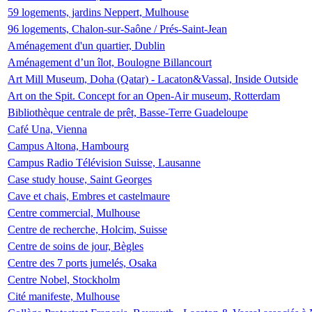
59 logements, jardins Neppert, Mulhouse
96 logements, Chalon-sur-Saône / Prés-Saint-Jean
Aménagement d'un quartier, Dublin
Aménagement d’un îlot, Boulogne Billancourt
Art Mill Museum, Doha (Qatar) - Lacaton&Vassal, Inside Outside
Art on the Spit. Concept for an Open-Air museum, Rotterdam
Bibliothèque centrale de prêt, Basse-Terre Guadeloupe
Café Una, Vienna
Campus Altona, Hambourg
Campus Radio Télévision Suisse, Lausanne
Case study house, Saint Georges
Cave et chais, Embres et castelmaure
Centre commercial, Mulhouse
Centre de recherche, Holcim, Suisse
Centre de soins de jour, Bègles
Centre des 7 ports jumelés, Osaka
Centre Nobel, Stockholm
Cité manifeste, Mulhouse