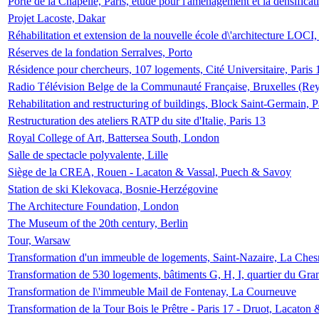
Porte de la Chapelle, Paris, étude pour l'aménagement et la densificat
Projet Lacoste, Dakar
Réhabilitation et extension de la nouvelle école d\'architecture LOCI
Réserves de la fondation Serralves, Porto
Résidence pour chercheurs, 107 logements, Cité Universitaire, Paris 
Radio Télévision Belge de la Communauté Française, Bruxelles (Rey
Rehabilitation and restructuring of buildings, Block Saint-Germain, P
Restructuration des ateliers RATP du site d'Italie, Paris 13
Royal College of Art, Battersea South, London
Salle de spectacle polyvalente, Lille
Siège de la CREA, Rouen - Lacaton & Vassal, Puech & Savoy
Station de ski Klekovaca, Bosnie-Herzégovine
The Architecture Foundation, London
The Museum of the 20th century, Berlin
Tour, Warsaw
Transformation d'un immeuble de logements, Saint-Nazaire, La Ches
Transformation de 530 logements, bâtiments G, H, I, quartier du Gra
Transformation de l\'immeuble Mail de Fontenay, La Courneuve
Transformation de la Tour Bois le Prêtre - Paris 17 - Druot, Lacaton 