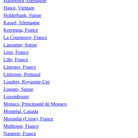
Hambourg Allemagne
Hanoi, Vietnam
Holderbank, Suisse
Kassel, Allemagne
Keremma, France
La Courneuve, France
Lausanne, Suisse
Lens, France
Lille, France
Limoges, France
Lisbonne, Portugal
Londres, Royaume-Uni
Lugano, Suisse
Luxembourg
Monaco, Principauté de Monaco
Montréal, Canada
Morsiglia (Corse), France
Mulhouse, France
Nanterre, France