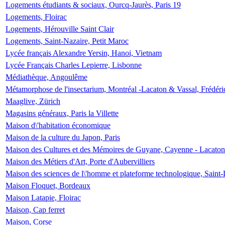
Logements étudiants & sociaux, Ourcq-Jaurès, Paris 19
Logements, Floirac
Logements, Hérouville Saint Clair
Logements, Saint-Nazaire, Petit Maroc
Lycée français Alexandre Yersin, Hanoi, Vietnam
Lycée Français Charles Lepierre, Lisbonne
Médiathèque, Angoulême
Métamorphose de l'insectarium, Montréal -Lacaton & Vassal, Frédéri
Maaglive, Zürich
Magasins généraux, Paris la Villette
Maison d\'habitation économique
Maison de la culture du Japon, Paris
Maison des Cultures et des Mémoires de Guyane, Cayenne - Lacaton
Maison des Métiers d'Art, Porte d'Aubervilliers
Maison des sciences de l\'homme et plateforme technologique, Saint
Maison Floquet, Bordeaux
Maison Latapie, Floirac
Maison, Cap ferret
Maison, Corse