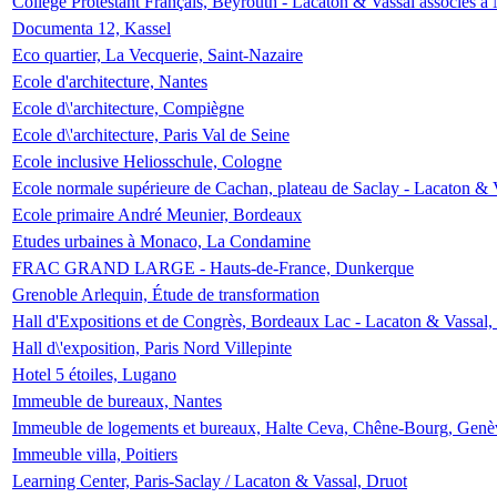
Collège Protestant Français, Beyrouth - Lacaton & Vassal associés à N
Documenta 12, Kassel
Eco quartier, La Vecquerie, Saint-Nazaire
Ecole d'architecture, Nantes
Ecole d\'architecture, Compiègne
Ecole d\'architecture, Paris Val de Seine
Ecole inclusive Heliosschule, Cologne
Ecole normale supérieure de Cachan, plateau de Saclay - Lacaton & 
Ecole primaire André Meunier, Bordeaux
Etudes urbaines à Monaco, La Condamine
FRAC GRAND LARGE - Hauts-de-France, Dunkerque
Grenoble Arlequin, Étude de transformation
Hall d'Expositions et de Congrès, Bordeaux Lac - Lacaton & Vassal
Hall d\'exposition, Paris Nord Villepinte
Hotel 5 étoiles, Lugano
Immeuble de bureaux, Nantes
Immeuble de logements et bureaux, Halte Ceva, Chêne-Bourg, Genè
Immeuble villa, Poitiers
Learning Center, Paris-Saclay / Lacaton & Vassal, Druot