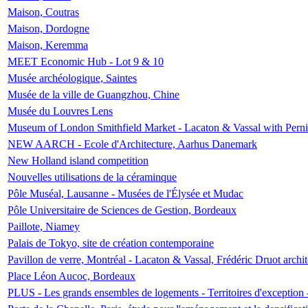
Maison, Coutras
Maison, Dordogne
Maison, Keremma
MEET Economic Hub - Lot 9 & 10
Musée archéologique, Saintes
Musée de la ville de Guangzhou, Chine
Musée du Louvres Lens
Museum of London Smithfield Market - Lacaton & Vassal with Pernil
NEW AARCH - Ecole d'Architecture, Aarhus Danemark
New Holland island competition
Nouvelles utilisations de la céraminque
Pôle Muséal, Lausanne - Musées de l'Élysée et Mudac
Pôle Universitaire de Sciences de Gestion, Bordeaux
Paillote, Niamey
Palais de Tokyo, site de création contemporaine
Pavillon de verre, Montréal - Lacaton & Vassal, Frédéric Druot arch
Place Léon Aucoc, Bordeaux
PLUS - Les grands ensembles de logements - Territoires d'exception 