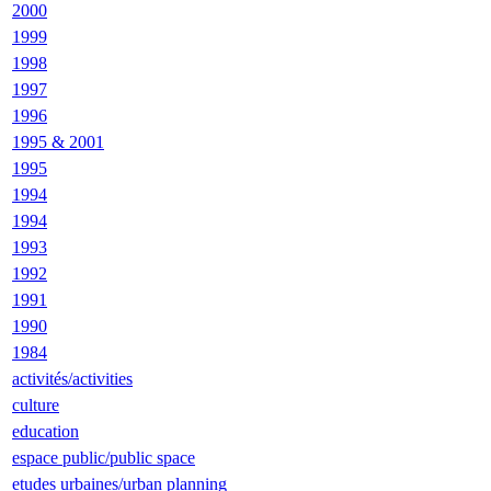
2000
1999
1998
1997
1996
1995 & 2001
1995
1994
1994
1993
1992
1991
1990
1984
activités/activities
culture
education
espace public/public space
etudes urbaines/urban planning