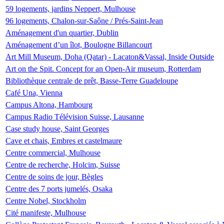
59 logements, jardins Neppert, Mulhouse
96 logements, Chalon-sur-Saône / Prés-Saint-Jean
Aménagement d'un quartier, Dublin
Aménagement d’un îlot, Boulogne Billancourt
Art Mill Museum, Doha (Qatar) - Lacaton&Vassal, Inside Outside
Art on the Spit. Concept for an Open-Air museum, Rotterdam
Bibliothèque centrale de prêt, Basse-Terre Guadeloupe
Café Una, Vienna
Campus Altona, Hambourg
Campus Radio Télévision Suisse, Lausanne
Case study house, Saint Georges
Cave et chais, Embres et castelmaure
Centre commercial, Mulhouse
Centre de recherche, Holcim, Suisse
Centre de soins de jour, Bègles
Centre des 7 ports jumelés, Osaka
Centre Nobel, Stockholm
Cité manifeste, Mulhouse