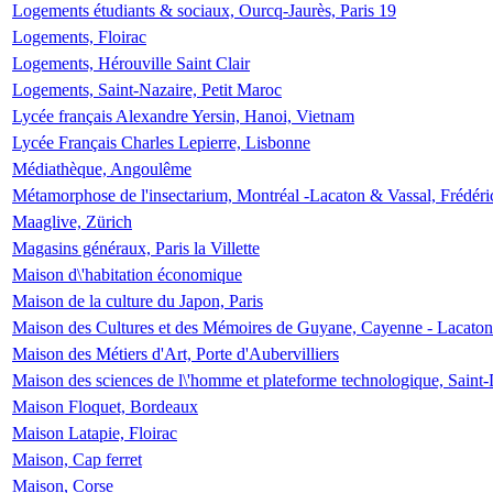
Logements étudiants & sociaux, Ourcq-Jaurès, Paris 19
Logements, Floirac
Logements, Hérouville Saint Clair
Logements, Saint-Nazaire, Petit Maroc
Lycée français Alexandre Yersin, Hanoi, Vietnam
Lycée Français Charles Lepierre, Lisbonne
Médiathèque, Angoulême
Métamorphose de l'insectarium, Montréal -Lacaton & Vassal, Frédéri
Maaglive, Zürich
Magasins généraux, Paris la Villette
Maison d\'habitation économique
Maison de la culture du Japon, Paris
Maison des Cultures et des Mémoires de Guyane, Cayenne - Lacaton
Maison des Métiers d'Art, Porte d'Aubervilliers
Maison des sciences de l\'homme et plateforme technologique, Saint
Maison Floquet, Bordeaux
Maison Latapie, Floirac
Maison, Cap ferret
Maison, Corse