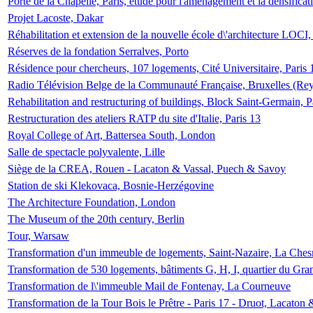
Porte de la Chapelle, Paris, étude pour l'aménagement et la densificat
Projet Lacoste, Dakar
Réhabilitation et extension de la nouvelle école d\'architecture LOCI
Réserves de la fondation Serralves, Porto
Résidence pour chercheurs, 107 logements, Cité Universitaire, Paris 
Radio Télévision Belge de la Communauté Française, Bruxelles (Rey
Rehabilitation and restructuring of buildings, Block Saint-Germain, P
Restructuration des ateliers RATP du site d'Italie, Paris 13
Royal College of Art, Battersea South, London
Salle de spectacle polyvalente, Lille
Siège de la CREA, Rouen - Lacaton & Vassal, Puech & Savoy
Station de ski Klekovaca, Bosnie-Herzégovine
The Architecture Foundation, London
The Museum of the 20th century, Berlin
Tour, Warsaw
Transformation d'un immeuble de logements, Saint-Nazaire, La Ches
Transformation de 530 logements, bâtiments G, H, I, quartier du Gra
Transformation de l\'immeuble Mail de Fontenay, La Courneuve
Transformation de la Tour Bois le Prêtre - Paris 17 - Druot, Lacaton 