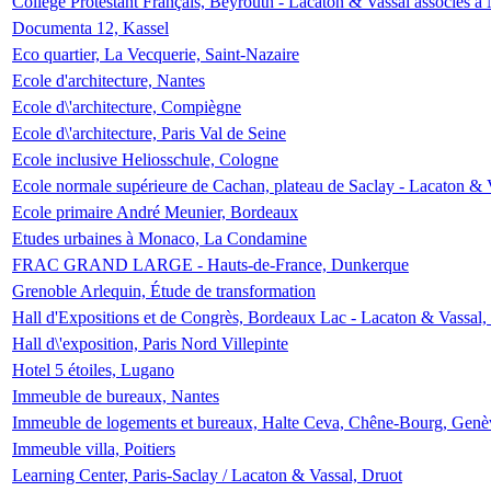
Collège Protestant Français, Beyrouth - Lacaton & Vassal associés à N
Documenta 12, Kassel
Eco quartier, La Vecquerie, Saint-Nazaire
Ecole d'architecture, Nantes
Ecole d\'architecture, Compiègne
Ecole d\'architecture, Paris Val de Seine
Ecole inclusive Heliosschule, Cologne
Ecole normale supérieure de Cachan, plateau de Saclay - Lacaton & 
Ecole primaire André Meunier, Bordeaux
Etudes urbaines à Monaco, La Condamine
FRAC GRAND LARGE - Hauts-de-France, Dunkerque
Grenoble Arlequin, Étude de transformation
Hall d'Expositions et de Congrès, Bordeaux Lac - Lacaton & Vassal
Hall d\'exposition, Paris Nord Villepinte
Hotel 5 étoiles, Lugano
Immeuble de bureaux, Nantes
Immeuble de logements et bureaux, Halte Ceva, Chêne-Bourg, Genè
Immeuble villa, Poitiers
Learning Center, Paris-Saclay / Lacaton & Vassal, Druot