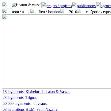
projets / projects
publications
agence
nom / name
lieu / location
2010
catégorie / type
18 logements, Rixheim - Lacaton & Vassal
23 logements, Trignac
50 000 logements nouveaux
53 habitations HLM, Saint Nazaire