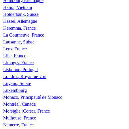
Hambourg Allemagne
Hanoi, Vietnam
Holderbank, Suisse
Kassel, Allemagne
Keremma, France
La Courneuve, France
Lausanne, Suisse
Lens, France
Lille, France
Limoges, France
Lisbonne, Portugal
Londres, Royaume-Uni
Lugano, Suisse
Luxembourg
Monaco, Principauté de Monaco
Montréal, Canada
Morsiglia (Corse), France
Mulhouse, France
Nanterre, France