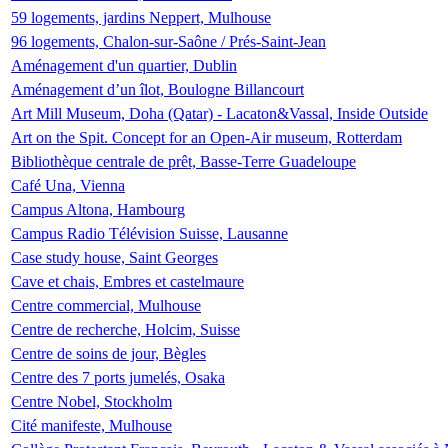
59 logements, jardins Neppert, Mulhouse
96 logements, Chalon-sur-Saône / Prés-Saint-Jean
Aménagement d'un quartier, Dublin
Aménagement d’un îlot, Boulogne Billancourt
Art Mill Museum, Doha (Qatar) - Lacaton&Vassal, Inside Outside
Art on the Spit. Concept for an Open-Air museum, Rotterdam
Bibliothèque centrale de prêt, Basse-Terre Guadeloupe
Café Una, Vienna
Campus Altona, Hambourg
Campus Radio Télévision Suisse, Lausanne
Case study house, Saint Georges
Cave et chais, Embres et castelmaure
Centre commercial, Mulhouse
Centre de recherche, Holcim, Suisse
Centre de soins de jour, Bègles
Centre des 7 ports jumelés, Osaka
Centre Nobel, Stockholm
Cité manifeste, Mulhouse