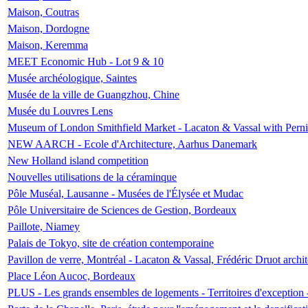
Maison, Coutras
Maison, Dordogne
Maison, Keremma
MEET Economic Hub - Lot 9 & 10
Musée archéologique, Saintes
Musée de la ville de Guangzhou, Chine
Musée du Louvres Lens
Museum of London Smithfield Market - Lacaton & Vassal with Pernil
NEW AARCH - Ecole d'Architecture, Aarhus Danemark
New Holland island competition
Nouvelles utilisations de la céraminque
Pôle Muséal, Lausanne - Musées de l'Élysée et Mudac
Pôle Universitaire de Sciences de Gestion, Bordeaux
Paillote, Niamey
Palais de Tokyo, site de création contemporaine
Pavillon de verre, Montréal - Lacaton & Vassal, Frédéric Druot arch
Place Léon Aucoc, Bordeaux
PLUS - Les grands ensembles de logements - Territoires d'exception 