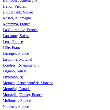
Hambourg Allemagne
Hanoi, Vietnam
Holderbank, Suisse
Kassel, Allemagne
Keremma, France
La Courneuve, France
Lausanne, Suisse
Lens, France
Lille, France
Limoges, France
Lisbonne, Portugal
Londres, Royaume-Uni
Lugano, Suisse
Luxembourg
Monaco, Principauté de Monaco
Montréal, Canada
Morsiglia (Corse), France
Mulhouse, France
Nanterre, France