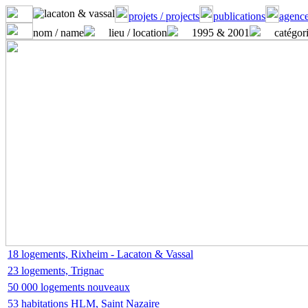
projets / projects
publications
agence
nom / name
lieu / location
1995 & 2001
catégori
18 logements, Rixheim - Lacaton & Vassal
23 logements, Trignac
50 000 logements nouveaux
53 habitations HLM, Saint Nazaire