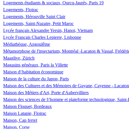
Logements étudiants & sociaux, Ourcq-Jaurès, Paris 19
Logements, Floirac
Logements, Hérouville Saint Clair
Logements, Saint-Nazaire, Petit Maroc
Lycée français Alexandre Yersin, Hanoi, Vietnam
Lycée Français Charles Lepierre, Lisbonne
Médiathèque, Angoulême
Métamorphose de l'insectarium, Montréal -Lacaton & Vassal, Frédéri
Maaglive, Zürich
Magasins généraux, Paris la Villette
Maison d\'habitation économique
Maison de la culture du Japon, Paris
Maison des Cultures et des Mémoires de Guyane, Cayenne - Lacaton
Maison des Métiers d'Art, Porte d'Aubervilliers
Maison des sciences de l\'homme et plateforme technologique, Saint
Maison Floquet, Bordeaux
Maison Latapie, Floirac
Maison, Cap ferret
Maison, Corse