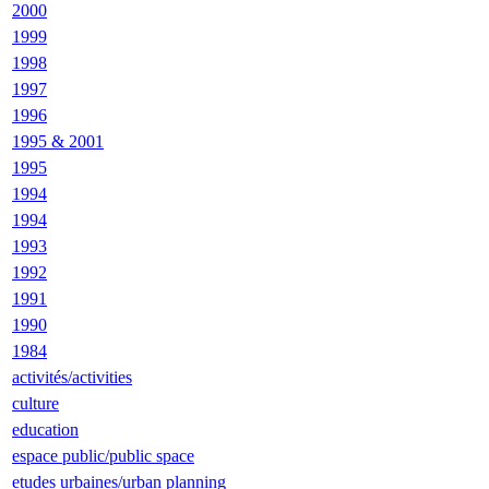
2000
1999
1998
1997
1996
1995 & 2001
1995
1994
1994
1993
1992
1991
1990
1984
activités/activities
culture
education
espace public/public space
etudes urbaines/urban planning