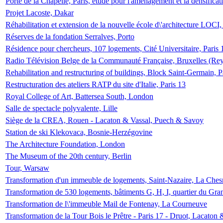
Porte de la Chapelle, Paris, étude pour l'aménagement et la densificat
Projet Lacoste, Dakar
Réhabilitation et extension de la nouvelle école d\'architecture LOCI
Réserves de la fondation Serralves, Porto
Résidence pour chercheurs, 107 logements, Cité Universitaire, Paris 
Radio Télévision Belge de la Communauté Française, Bruxelles (Rey
Rehabilitation and restructuring of buildings, Block Saint-Germain, P
Restructuration des ateliers RATP du site d'Italie, Paris 13
Royal College of Art, Battersea South, London
Salle de spectacle polyvalente, Lille
Siège de la CREA, Rouen - Lacaton & Vassal, Puech & Savoy
Station de ski Klekovaca, Bosnie-Herzégovine
The Architecture Foundation, London
The Museum of the 20th century, Berlin
Tour, Warsaw
Transformation d'un immeuble de logements, Saint-Nazaire, La Ches
Transformation de 530 logements, bâtiments G, H, I, quartier du Gra
Transformation de l\'immeuble Mail de Fontenay, La Courneuve
Transformation de la Tour Bois le Prêtre - Paris 17 - Druot, Lacaton 