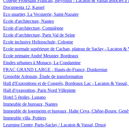
Collège Protestant Français, Beyrouth - Lacaton & Vassal associés à N
Documenta 12, Kassel
Eco quartier, La Vecquerie, Saint-Nazaire
Ecole d'architecture, Nantes
Ecole d\'architecture, Compiègne
Ecole d\'architecture, Paris Val de Seine
Ecole inclusive Heliosschule, Cologne
Ecole normale supérieure de Cachan, plateau de Saclay - Lacaton & 
Ecole primaire André Meunier, Bordeaux
Etudes urbaines à Monaco, La Condamine
FRAC GRAND LARGE - Hauts-de-France, Dunkerque
Grenoble Arlequin, Étude de transformation
Hall d'Expositions et de Congrès, Bordeaux Lac - Lacaton & Vassal
Hall d\'exposition, Paris Nord Villepinte
Hotel 5 étoiles, Lugano
Immeuble de bureaux, Nantes
Immeuble de logements et bureaux, Halte Ceva, Chêne-Bourg, Genè
Immeuble villa, Poitiers
Learning Center, Paris-Saclay / Lacaton & Vassal, Druot