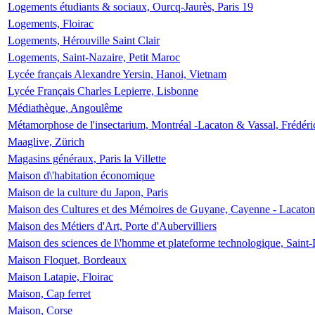
Logements étudiants & sociaux, Ourcq-Jaurès, Paris 19
Logements, Floirac
Logements, Hérouville Saint Clair
Logements, Saint-Nazaire, Petit Maroc
Lycée français Alexandre Yersin, Hanoi, Vietnam
Lycée Français Charles Lepierre, Lisbonne
Médiathèque, Angoulême
Métamorphose de l'insectarium, Montréal -Lacaton & Vassal, Frédéri
Maaglive, Zürich
Magasins généraux, Paris la Villette
Maison d\'habitation économique
Maison de la culture du Japon, Paris
Maison des Cultures et des Mémoires de Guyane, Cayenne - Lacaton
Maison des Métiers d'Art, Porte d'Aubervilliers
Maison des sciences de l\'homme et plateforme technologique, Saint
Maison Floquet, Bordeaux
Maison Latapie, Floirac
Maison, Cap ferret
Maison, Corse