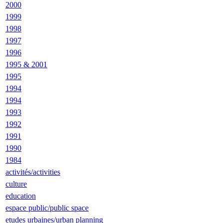
2000
1999
1998
1997
1996
1995 & 2001
1995
1994
1994
1993
1992
1991
1990
1984
activités/activities
culture
education
espace public/public space
etudes urbaines/urban planning