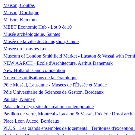
Maison, Coutras
Maison, Dordogne
Maison, Keremma
MEET Economic Hub - Lot 9 & 10
Musée archéologique, Saintes
Musée de la ville de Guangzhou, Chine
Musée du Louvres Lens
Museum of London Smithfield Market - Lacaton & Vassal with Pernil
NEW AARCH - Ecole d'Architecture, Aarhus Danemark
New Holland island competition
Nouvelles utilisations de la céraminque
Pôle Muséal, Lausanne - Musées de l'Élysée et Mudac
Pôle Universitaire de Sciences de Gestion, Bordeaux
Paillote, Niamey
Palais de Tokyo, site de création contemporaine
Pavillon de verre, Montréal - Lacaton & Vassal, Frédéric Druot arch
Place Léon Aucoc, Bordeaux
PLUS - Les grands ensembles de logements - Territoires d'exception 