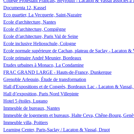
Collège Protestant Français, Beyrouth - Lacaton & Vassal associés à N
Documenta 12, Kassel
Eco quartier, La Vecquerie, Saint-Nazaire
Ecole d'architecture, Nantes
Ecole d\'architecture, Compiègne
Ecole d\'architecture, Paris Val de Seine
Ecole inclusive Heliosschule, Cologne
Ecole normale supérieure de Cachan, plateau de Saclay - Lacaton & 
Ecole primaire André Meunier, Bordeaux
Etudes urbaines à Monaco, La Condamine
FRAC GRAND LARGE - Hauts-de-France, Dunkerque
Grenoble Arlequin, Étude de transformation
Hall d'Expositions et de Congrès, Bordeaux Lac - Lacaton & Vassal
Hall d\'exposition, Paris Nord Villepinte
Hotel 5 étoiles, Lugano
Immeuble de bureaux, Nantes
Immeuble de logements et bureaux, Halte Ceva, Chêne-Bourg, Genè
Immeuble villa, Poitiers
Learning Center, Paris-Saclay / Lacaton & Vassal, Druot