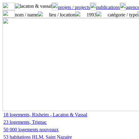
projets / projects
publications
agence
nom / name
lieu / location
1993
catégorie / type
18 logements, Rixheim - Lacaton & Vassal
23 logements, Trignac
50 000 logements nouveaux
53 habitations HLM, Saint Nazaire