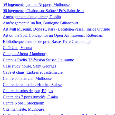
59 logements, jardins Neppert, Mulhouse
96 logements, Chalon-sur-Saône / Prés-Saint-Jean
Aménagement d'un quartier, Dublin
Aménagement d’un îlot, Boulogne Billancourt
Art Mill Museum, Doha (Qatar) - Lacaton&Vassal, Inside Outside
Art on the Spit. Concept for an Open-Air museum, Rotterdam
Bibliothèque centrale de prêt, Basse-Terre Guadeloupe
Café Una, Vienna
Campus Altona, Hambourg
Campus Radio Télévision Suisse, Lausanne
Case study house, Saint Georges
Cave et chais, Embres et castelmaure
Centre commercial, Mulhouse
Centre de recherche, Holcim, Suisse
Centre de soins de jour, Bègles
Centre des 7 ports jumelés, Osaka
Centre Nobel, Stockholm
Cité manifeste, Mulhouse