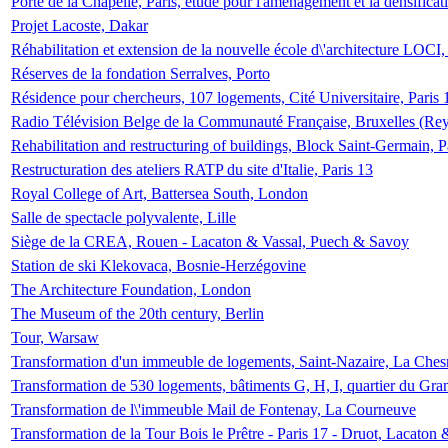
Porte de la Chapelle, Paris, étude pour l'aménagement et la densificat
Projet Lacoste, Dakar
Réhabilitation et extension de la nouvelle école d\'architecture LOCI
Réserves de la fondation Serralves, Porto
Résidence pour chercheurs, 107 logements, Cité Universitaire, Paris 
Radio Télévision Belge de la Communauté Française, Bruxelles (Rey
Rehabilitation and restructuring of buildings, Block Saint-Germain, P
Restructuration des ateliers RATP du site d'Italie, Paris 13
Royal College of Art, Battersea South, London
Salle de spectacle polyvalente, Lille
Siège de la CREA, Rouen - Lacaton & Vassal, Puech & Savoy
Station de ski Klekovaca, Bosnie-Herzégovine
The Architecture Foundation, London
The Museum of the 20th century, Berlin
Tour, Warsaw
Transformation d'un immeuble de logements, Saint-Nazaire, La Ches
Transformation de 530 logements, bâtiments G, H, I, quartier du Gra
Transformation de l\'immeuble Mail de Fontenay, La Courneuve
Transformation de la Tour Bois le Prêtre - Paris 17 - Druot, Lacaton 