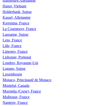
Hambourg Allemagne
Hanoi, Vietnam
Holderbank, Suisse
Kassel, Allemagne
Keremma, France
La Courneuve, France
Lausanne, Suisse
Lens, France
Lille, France
Limoges, France
Lisbonne, Portugal
Londres, Royaume-Uni
Lugano, Suisse
Luxembourg
Monaco, Principauté de Monaco
Montréal, Canada
Morsiglia (Corse), France
Mulhouse, France
Nanterre, France