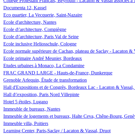
Collège Protestant Français, Beyrouth - Lacaton & Vassal associés à N
Documenta 12, Kassel
Eco quartier, La Vecquerie, Saint-Nazaire
Ecole d'architecture, Nantes
Ecole d\'architecture, Compiègne
Ecole d\'architecture, Paris Val de Seine
Ecole inclusive Heliosschule, Cologne
Ecole normale supérieure de Cachan, plateau de Saclay - Lacaton & 
Ecole primaire André Meunier, Bordeaux
Etudes urbaines à Monaco, La Condamine
FRAC GRAND LARGE - Hauts-de-France, Dunkerque
Grenoble Arlequin, Étude de transformation
Hall d'Expositions et de Congrès, Bordeaux Lac - Lacaton & Vassal
Hall d\'exposition, Paris Nord Villepinte
Hotel 5 étoiles, Lugano
Immeuble de bureaux, Nantes
Immeuble de logements et bureaux, Halte Ceva, Chêne-Bourg, Genè
Immeuble villa, Poitiers
Learning Center, Paris-Saclay / Lacaton & Vassal, Druot