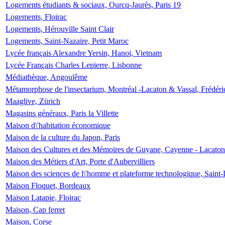
Logements étudiants & sociaux, Ourcq-Jaurès, Paris 19
Logements, Floirac
Logements, Hérouville Saint Clair
Logements, Saint-Nazaire, Petit Maroc
Lycée français Alexandre Yersin, Hanoi, Vietnam
Lycée Français Charles Lepierre, Lisbonne
Médiathèque, Angoulême
Métamorphose de l'insectarium, Montréal -Lacaton & Vassal, Frédéri
Maaglive, Zürich
Magasins généraux, Paris la Villette
Maison d\'habitation économique
Maison de la culture du Japon, Paris
Maison des Cultures et des Mémoires de Guyane, Cayenne - Lacaton
Maison des Métiers d'Art, Porte d'Aubervilliers
Maison des sciences de l\'homme et plateforme technologique, Saint
Maison Floquet, Bordeaux
Maison Latapie, Floirac
Maison, Cap ferret
Maison, Corse