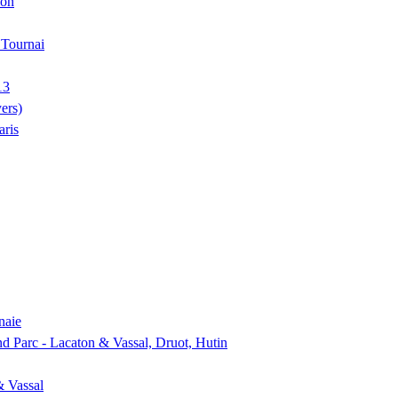
ion
, Tournai
13
ers)
aris
naie
nd Parc - Lacaton & Vassal, Druot, Hutin
& Vassal