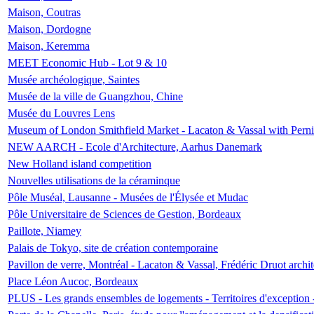
Maison, Coutras
Maison, Dordogne
Maison, Keremma
MEET Economic Hub - Lot 9 & 10
Musée archéologique, Saintes
Musée de la ville de Guangzhou, Chine
Musée du Louvres Lens
Museum of London Smithfield Market - Lacaton & Vassal with Pernil
NEW AARCH - Ecole d'Architecture, Aarhus Danemark
New Holland island competition
Nouvelles utilisations de la céraminque
Pôle Muséal, Lausanne - Musées de l'Élysée et Mudac
Pôle Universitaire de Sciences de Gestion, Bordeaux
Paillote, Niamey
Palais de Tokyo, site de création contemporaine
Pavillon de verre, Montréal - Lacaton & Vassal, Frédéric Druot arch
Place Léon Aucoc, Bordeaux
PLUS - Les grands ensembles de logements - Territoires d'exception 