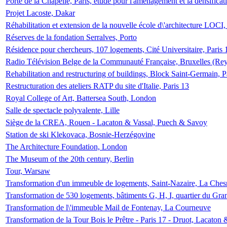
Porte de la Chapelle, Paris, étude pour l'aménagement et la densificat
Projet Lacoste, Dakar
Réhabilitation et extension de la nouvelle école d\'architecture LOCI
Réserves de la fondation Serralves, Porto
Résidence pour chercheurs, 107 logements, Cité Universitaire, Paris 
Radio Télévision Belge de la Communauté Française, Bruxelles (Rey
Rehabilitation and restructuring of buildings, Block Saint-Germain, P
Restructuration des ateliers RATP du site d'Italie, Paris 13
Royal College of Art, Battersea South, London
Salle de spectacle polyvalente, Lille
Siège de la CREA, Rouen - Lacaton & Vassal, Puech & Savoy
Station de ski Klekovaca, Bosnie-Herzégovine
The Architecture Foundation, London
The Museum of the 20th century, Berlin
Tour, Warsaw
Transformation d'un immeuble de logements, Saint-Nazaire, La Ches
Transformation de 530 logements, bâtiments G, H, I, quartier du Gra
Transformation de l\'immeuble Mail de Fontenay, La Courneuve
Transformation de la Tour Bois le Prêtre - Paris 17 - Druot, Lacaton 