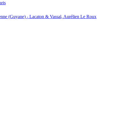
aris
enne (Guyane) - Lacaton & Vassal, Aurélien Le Roux