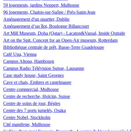
59 logements, jardins Neppert, Mulhouse
96 logements, Chalon-sur-Saône / Prés-Saint-Jean
Aménagement d'un quartier, Dublin
Aménagement d’un îlot, Boulogne Billancourt
Art Mill Museum, Doha (Qatar) - Lacaton&Vassal, Inside Outside
Art on the Spit. Concept for an Open-Air museum, Rotterdam
Bibliothèque centrale de prêt, Basse-Terre Guadeloupe
Café Una, Vienna
Campus Altona, Hambourg
Campus Radio Télévision Suisse, Lausanne
Case study house, Saint Georges
Cave et chais, Embres et castelmaure
Centre commercial, Mulhouse
Centre de recherche, Holcim, Suisse
Centre de soins de jour, Bègles
Centre des 7 ports jumelés, Osaka
Centre Nobel, Stockholm
Cité manifeste, Mulhouse