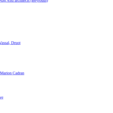
aji Assi architects (Beyrouth)
Vassal, Druot
, Marion Cadran
ve