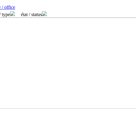
 / office
/ type
état / status