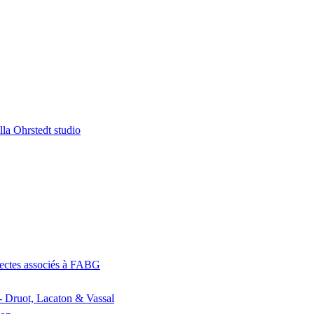
la Ohrstedt studio
itectes associés à FABG
- Druot, Lacaton & Vassal