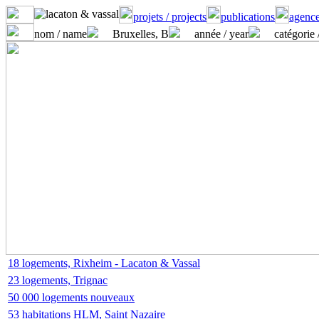
projets / projects
publications
agence
nom / name
Bruxelles, B
année / year
catégorie 
18 logements, Rixheim - Lacaton & Vassal
23 logements, Trignac
50 000 logements nouveaux
53 habitations HLM, Saint Nazaire