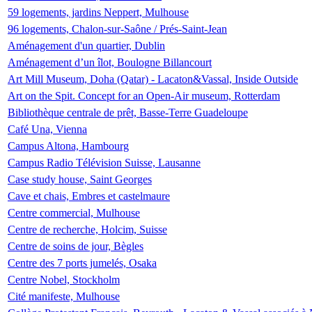
59 logements, jardins Neppert, Mulhouse
96 logements, Chalon-sur-Saône / Prés-Saint-Jean
Aménagement d'un quartier, Dublin
Aménagement d’un îlot, Boulogne Billancourt
Art Mill Museum, Doha (Qatar) - Lacaton&Vassal, Inside Outside
Art on the Spit. Concept for an Open-Air museum, Rotterdam
Bibliothèque centrale de prêt, Basse-Terre Guadeloupe
Café Una, Vienna
Campus Altona, Hambourg
Campus Radio Télévision Suisse, Lausanne
Case study house, Saint Georges
Cave et chais, Embres et castelmaure
Centre commercial, Mulhouse
Centre de recherche, Holcim, Suisse
Centre de soins de jour, Bègles
Centre des 7 ports jumelés, Osaka
Centre Nobel, Stockholm
Cité manifeste, Mulhouse