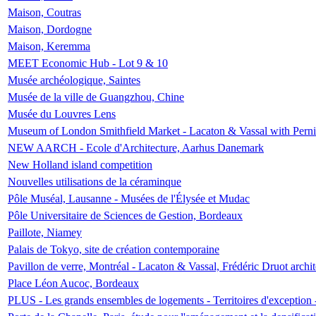
Maison, Coutras
Maison, Dordogne
Maison, Keremma
MEET Economic Hub - Lot 9 & 10
Musée archéologique, Saintes
Musée de la ville de Guangzhou, Chine
Musée du Louvres Lens
Museum of London Smithfield Market - Lacaton & Vassal with Pernil
NEW AARCH - Ecole d'Architecture, Aarhus Danemark
New Holland island competition
Nouvelles utilisations de la céraminque
Pôle Muséal, Lausanne - Musées de l'Élysée et Mudac
Pôle Universitaire de Sciences de Gestion, Bordeaux
Paillote, Niamey
Palais de Tokyo, site de création contemporaine
Pavillon de verre, Montréal - Lacaton & Vassal, Frédéric Druot arch
Place Léon Aucoc, Bordeaux
PLUS - Les grands ensembles de logements - Territoires d'exception 