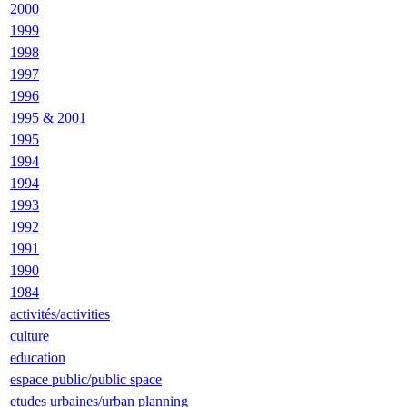
2000
1999
1998
1997
1996
1995 & 2001
1995
1994
1994
1993
1992
1991
1990
1984
activités/activities
culture
education
espace public/public space
etudes urbaines/urban planning