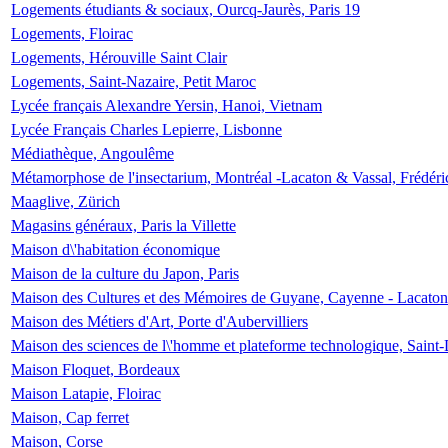
Logements étudiants & sociaux, Ourcq-Jaurès, Paris 19
Logements, Floirac
Logements, Hérouville Saint Clair
Logements, Saint-Nazaire, Petit Maroc
Lycée français Alexandre Yersin, Hanoi, Vietnam
Lycée Français Charles Lepierre, Lisbonne
Médiathèque, Angoulême
Métamorphose de l'insectarium, Montréal -Lacaton & Vassal, Frédéri
Maaglive, Zürich
Magasins généraux, Paris la Villette
Maison d\'habitation économique
Maison de la culture du Japon, Paris
Maison des Cultures et des Mémoires de Guyane, Cayenne - Lacaton
Maison des Métiers d'Art, Porte d'Aubervilliers
Maison des sciences de l\'homme et plateforme technologique, Saint
Maison Floquet, Bordeaux
Maison Latapie, Floirac
Maison, Cap ferret
Maison, Corse