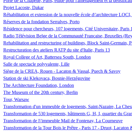
Porte de la Chapelle, Paris, étude pour l'aménagement et la densificat
Projet Lacoste, Dakar
Réhabilitation et extension de la nouvelle école d\'architecture LOCI
Réserves de la fondation Serralves, Porto
Résidence pour chercheurs, 107 logements, Cité Universitaire, Paris 
Radio Télévision Belge de la Communauté Française, Bruxelles (Rey
Rehabilitation and restructuring of buildings, Block Saint-Germain, P
Restructuration des ateliers RATP du site d'Italie, Paris 13
Royal College of Art, Battersea South, London
Salle de spectacle polyvalente, Lille
Siège de la CREA, Rouen - Lacaton & Vassal, Puech & Savoy
Station de ski Klekovaca, Bosnie-Herzégovine
The Architecture Foundation, London
The Museum of the 20th century, Berlin
Tour, Warsaw
Transformation d'un immeuble de logements, Saint-Nazaire, La Ches
Transformation de 530 logements, bâtiments G, H, I, quartier du Gra
Transformation de l\'immeuble Mail de Fontenay, La Courneuve
Transformation de la Tour Bois le Prêtre - Paris 17 - Druot, Lacaton 