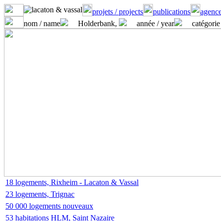
projets / projects
publications
agence
nom / name
Holderbank,
année / year
catégorie
18 logements, Rixheim - Lacaton & Vassal
23 logements, Trignac
50 000 logements nouveaux
53 habitations HLM, Saint Nazaire