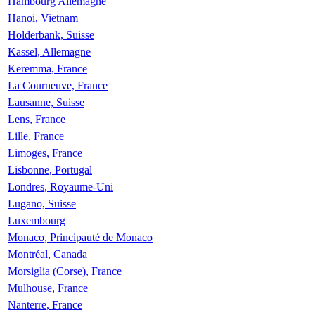
Hambourg Allemagne
Hanoi, Vietnam
Holderbank, Suisse
Kassel, Allemagne
Keremma, France
La Courneuve, France
Lausanne, Suisse
Lens, France
Lille, France
Limoges, France
Lisbonne, Portugal
Londres, Royaume-Uni
Lugano, Suisse
Luxembourg
Monaco, Principauté de Monaco
Montréal, Canada
Morsiglia (Corse), France
Mulhouse, France
Nanterre, France