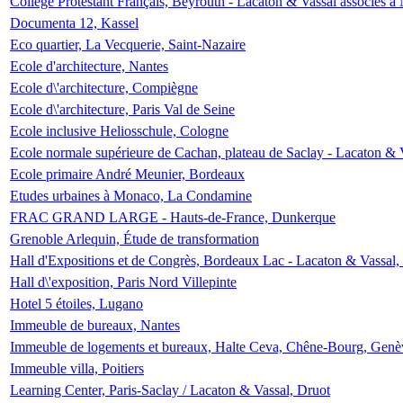
Collège Protestant Français, Beyrouth - Lacaton & Vassal associés à N
Documenta 12, Kassel
Eco quartier, La Vecquerie, Saint-Nazaire
Ecole d'architecture, Nantes
Ecole d\'architecture, Compiègne
Ecole d\'architecture, Paris Val de Seine
Ecole inclusive Heliosschule, Cologne
Ecole normale supérieure de Cachan, plateau de Saclay - Lacaton & 
Ecole primaire André Meunier, Bordeaux
Etudes urbaines à Monaco, La Condamine
FRAC GRAND LARGE - Hauts-de-France, Dunkerque
Grenoble Arlequin, Étude de transformation
Hall d'Expositions et de Congrès, Bordeaux Lac - Lacaton & Vassal
Hall d\'exposition, Paris Nord Villepinte
Hotel 5 étoiles, Lugano
Immeuble de bureaux, Nantes
Immeuble de logements et bureaux, Halte Ceva, Chêne-Bourg, Genè
Immeuble villa, Poitiers
Learning Center, Paris-Saclay / Lacaton & Vassal, Druot