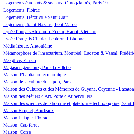
Logements étudiants & sociaux, Ourcq-Jaurès, Paris 19
Logements, Floirac
Logements, Hérouville Saint Clair
Logements, Saint-Nazaire, Petit Maroc
Lycée français Alexandre Yersin, Hanoi, Vietnam
Lycée Français Charles Lepierre, Lisbonne
Médiathèque, Angoulême
Métamorphose de l'insectarium, Montréal -Lacaton & Vassal, Frédéri
Maaglive, Zürich
Magasins généraux, Paris la Villette
Maison d\'habitation économique
Maison de la culture du Japon, Paris
Maison des Cultures et des Mémoires de Guyane, Cayenne - Lacaton
Maison des Métiers d'Art, Porte d'Aubervilliers
Maison des sciences de l\'homme et plateforme technologique, Saint
Maison Floquet, Bordeaux
Maison Latapie, Floirac
Maison, Cap ferret
Maison, Corse