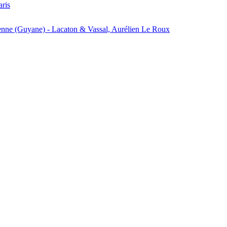
aris
enne (Guyane) - Lacaton & Vassal, Aurélien Le Roux