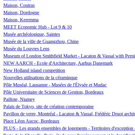
Maison, Coutras
Maison, Dordogne
Maison, Keremma
MEET Economic Hub - Lot 9 & 10
Musée archéologique, Saintes
Musée de la ville de Guangzhou, Chine
Musée du Louvres Lens
Museum of London Smithfield Market - Lacaton & Vassal with Pernil
NEW AARCH - Ecole d'Architecture, Aarhus Danemark
New Holland island competition
Nouvelles utilisations de la céraminque
Pôle Muséal, Lausanne - Musées de l'Élysée et Mudac
Pôle Universitaire de Sciences de Gestion, Bordeaux
Paillote, Niamey
Palais de Tokyo, site de création contemporaine
Pavillon de verre, Montréal - Lacaton & Vassal, Frédéric Druot arch
Place Léon Aucoc, Bordeaux
PLUS - Les grands ensembles de logements - Territoires d'exception 