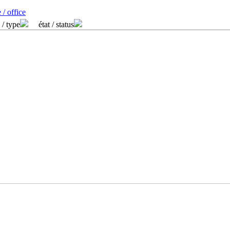
 / office
 / type
état / status