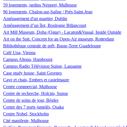
59 logements, jardins Neppert, Mulhouse
96 logements, Chalon-sur-Saône / Prés-Saint-Jean
Aménagement d'un quartier, Dublin
Aménagement d’un îlot, Boulogne Billancourt
Art Mill Museum, Doha (Qatar) - Lacaton&Vassal, Inside Outside
Art on the Spit. Concept for an Open-Air museum, Rotterdam
Bibliothèque centrale de prêt, Basse-Terre Guadeloupe
Café Una, Vienna
Campus Altona, Hambourg
Campus Radio Télévision Suisse, Lausanne
Case study house, Saint Georges
Cave et chais, Embres et castelmaure
Centre commercial, Mulhouse
Centre de recherche, Holcim, Suisse
Centre de soins de jour, Bègles
Centre des 7 ports jumelés, Osaka
Centre Nobel, Stockholm
Cité manifeste, Mulhouse