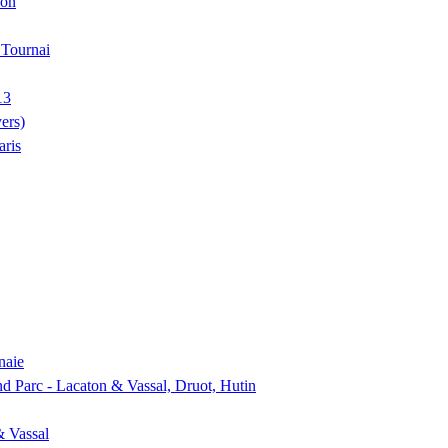
ion
, Tournai
13
ers)
aris
naie
nd Parc - Lacaton & Vassal, Druot, Hutin
& Vassal