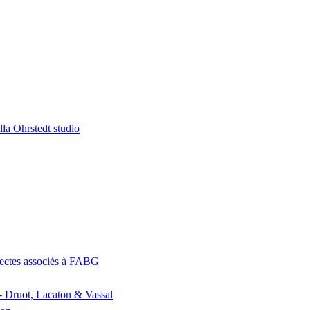
la Ohrstedt studio
itectes associés à FABG
- Druot, Lacaton & Vassal