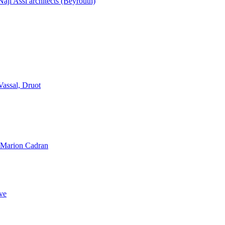
aji Assi architects (Beyrouth)
Vassal, Druot
, Marion Cadran
ve