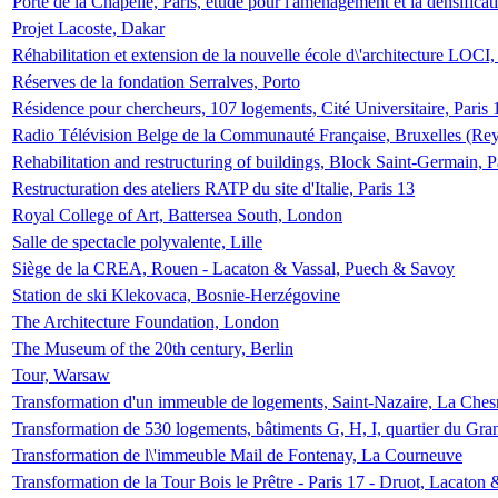
Porte de la Chapelle, Paris, étude pour l'aménagement et la densificat
Projet Lacoste, Dakar
Réhabilitation et extension de la nouvelle école d\'architecture LOCI
Réserves de la fondation Serralves, Porto
Résidence pour chercheurs, 107 logements, Cité Universitaire, Paris 
Radio Télévision Belge de la Communauté Française, Bruxelles (Rey
Rehabilitation and restructuring of buildings, Block Saint-Germain, P
Restructuration des ateliers RATP du site d'Italie, Paris 13
Royal College of Art, Battersea South, London
Salle de spectacle polyvalente, Lille
Siège de la CREA, Rouen - Lacaton & Vassal, Puech & Savoy
Station de ski Klekovaca, Bosnie-Herzégovine
The Architecture Foundation, London
The Museum of the 20th century, Berlin
Tour, Warsaw
Transformation d'un immeuble de logements, Saint-Nazaire, La Ches
Transformation de 530 logements, bâtiments G, H, I, quartier du Gra
Transformation de l\'immeuble Mail de Fontenay, La Courneuve
Transformation de la Tour Bois le Prêtre - Paris 17 - Druot, Lacaton 