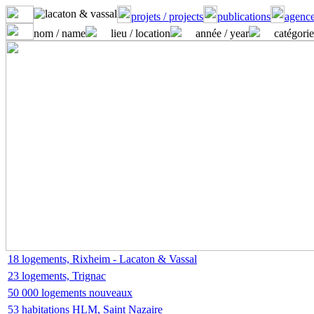
projets / projects
publications
agence
nom / name
lieu / location
année / year
catégorie
18 logements, Rixheim - Lacaton & Vassal
23 logements, Trignac
50 000 logements nouveaux
53 habitations HLM, Saint Nazaire