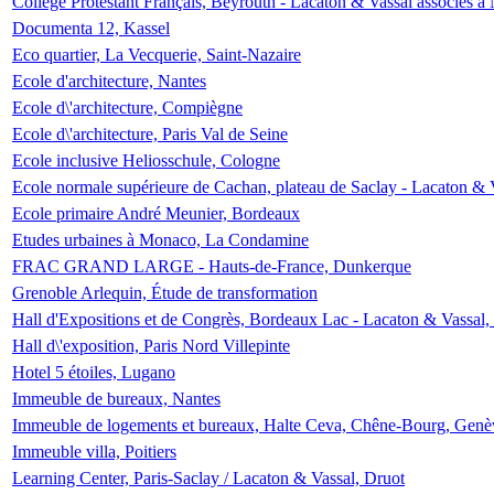
Collège Protestant Français, Beyrouth - Lacaton & Vassal associés à N
Documenta 12, Kassel
Eco quartier, La Vecquerie, Saint-Nazaire
Ecole d'architecture, Nantes
Ecole d\'architecture, Compiègne
Ecole d\'architecture, Paris Val de Seine
Ecole inclusive Heliosschule, Cologne
Ecole normale supérieure de Cachan, plateau de Saclay - Lacaton & 
Ecole primaire André Meunier, Bordeaux
Etudes urbaines à Monaco, La Condamine
FRAC GRAND LARGE - Hauts-de-France, Dunkerque
Grenoble Arlequin, Étude de transformation
Hall d'Expositions et de Congrès, Bordeaux Lac - Lacaton & Vassal
Hall d\'exposition, Paris Nord Villepinte
Hotel 5 étoiles, Lugano
Immeuble de bureaux, Nantes
Immeuble de logements et bureaux, Halte Ceva, Chêne-Bourg, Genè
Immeuble villa, Poitiers
Learning Center, Paris-Saclay / Lacaton & Vassal, Druot