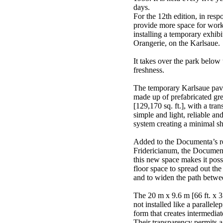
days.
For the 12th edition, in resp
provide more space for work
installing a temporary exhibi
Orangerie, on the Karlsaue.
It takes over the park below 
freshness.
The temporary Karlsaue pavi
made up of prefabricated g
[129,170 sq. ft.], with a trans
simple and light, reliable a
system creating a minimal sh
Added to the Documenta’s re
Fridericianum, the Document
this new space makes it poss
floor space to spread out the
and to widen the path betwee
The 20 m x 9.6 m [66 ft. x 3
not installed like a parallele
form that creates intermediat
Their transparency permits a 