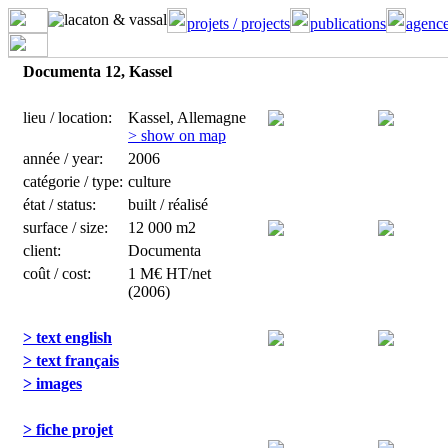
projets / projects
publications
agence
Documenta 12, Kassel
lieu / location:
Kassel, Allemagne
> show on map
année / year:
2006
catégorie / type:
culture
état / status:
built / réalisé
surface / size:
12 000 m2
client:
Documenta
coût / cost:
1 M€ HT/net
(2006)
> text english
> text français
> images
> fiche projet