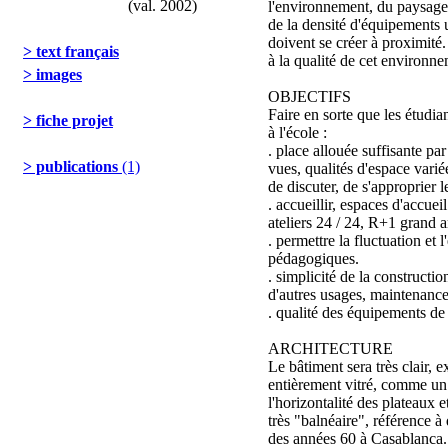
(val. 2002)
l'environnement, du paysage
de la densité d'équipements u
doivent se créer à proximité.
> text français
à la qualité de cet environne
> images
OBJECTIFS
Faire en sorte que les étudi
> fiche projet
à l'école :
. place allouée suffisante par
> publications
(1)
vues, qualités d'espace variée
de discuter, de s'approprier l
. accueillir, espaces d'accuei
ateliers 24 / 24, R+1 grand a
. permettre la fluctuation et 
pédagogiques.
. simplicité de la construction
d'autres usages, maintenance
. qualité des équipements de
ARCHITECTURE
Le bâtiment sera très clair, 
entièrement vitré, comme un 
l'horizontalité des plateaux 
très "balnéaire", référence 
des années 60 à Casablanca.