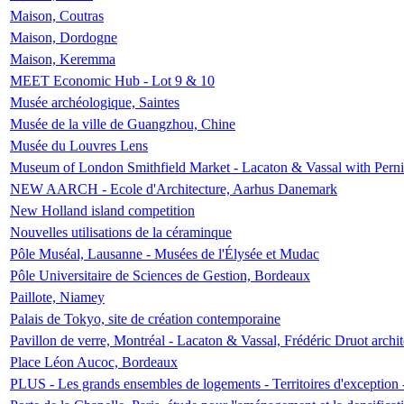
Maison, Coutras
Maison, Dordogne
Maison, Keremma
MEET Economic Hub - Lot 9 & 10
Musée archéologique, Saintes
Musée de la ville de Guangzhou, Chine
Musée du Louvres Lens
Museum of London Smithfield Market - Lacaton & Vassal with Pernil
NEW AARCH - Ecole d'Architecture, Aarhus Danemark
New Holland island competition
Nouvelles utilisations de la céraminque
Pôle Muséal, Lausanne - Musées de l'Élysée et Mudac
Pôle Universitaire de Sciences de Gestion, Bordeaux
Paillote, Niamey
Palais de Tokyo, site de création contemporaine
Pavillon de verre, Montréal - Lacaton & Vassal, Frédéric Druot arch
Place Léon Aucoc, Bordeaux
PLUS - Les grands ensembles de logements - Territoires d'exception 