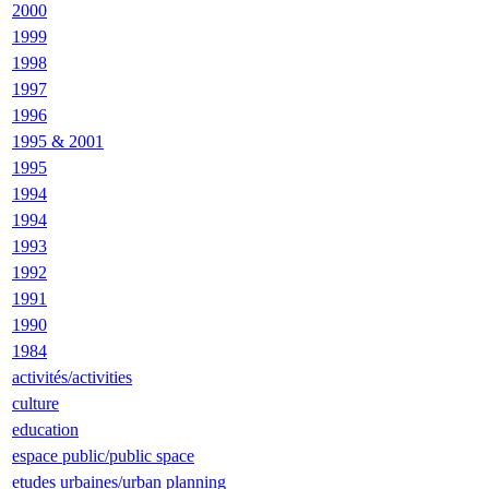
2000
1999
1998
1997
1996
1995 & 2001
1995
1994
1994
1993
1992
1991
1990
1984
activités/activities
culture
education
espace public/public space
etudes urbaines/urban planning