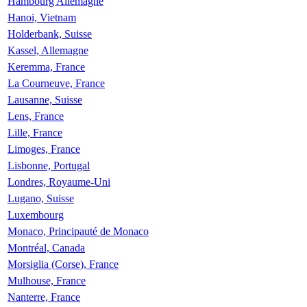
Hambourg Allemagne
Hanoi, Vietnam
Holderbank, Suisse
Kassel, Allemagne
Keremma, France
La Courneuve, France
Lausanne, Suisse
Lens, France
Lille, France
Limoges, France
Lisbonne, Portugal
Londres, Royaume-Uni
Lugano, Suisse
Luxembourg
Monaco, Principauté de Monaco
Montréal, Canada
Morsiglia (Corse), France
Mulhouse, France
Nanterre, France