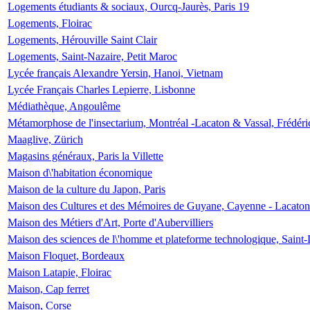
Logements étudiants & sociaux, Ourcq-Jaurès, Paris 19
Logements, Floirac
Logements, Hérouville Saint Clair
Logements, Saint-Nazaire, Petit Maroc
Lycée français Alexandre Yersin, Hanoi, Vietnam
Lycée Français Charles Lepierre, Lisbonne
Médiathèque, Angoulême
Métamorphose de l'insectarium, Montréal -Lacaton & Vassal, Frédéri
Maaglive, Zürich
Magasins généraux, Paris la Villette
Maison d\'habitation économique
Maison de la culture du Japon, Paris
Maison des Cultures et des Mémoires de Guyane, Cayenne - Lacaton
Maison des Métiers d'Art, Porte d'Aubervilliers
Maison des sciences de l\'homme et plateforme technologique, Saint
Maison Floquet, Bordeaux
Maison Latapie, Floirac
Maison, Cap ferret
Maison, Corse