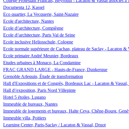
Collège Protestant Français, Beyrouth - Lacaton & Vassal associés à N
Documenta 12, Kassel
Eco quartier, La Vecquerie, Saint-Nazaire
Ecole d'architecture, Nantes
Ecole d\'architecture, Compiègne
Ecole d\'architecture, Paris Val de Seine
Ecole inclusive Heliosschule, Cologne
Ecole normale supérieure de Cachan, plateau de Saclay - Lacaton & 
Ecole primaire André Meunier, Bordeaux
Etudes urbaines à Monaco, La Condamine
FRAC GRAND LARGE - Hauts-de-France, Dunkerque
Grenoble Arlequin, Étude de transformation
Hall d'Expositions et de Congrès, Bordeaux Lac - Lacaton & Vassal
Hall d\'exposition, Paris Nord Villepinte
Hotel 5 étoiles, Lugano
Immeuble de bureaux, Nantes
Immeuble de logements et bureaux, Halte Ceva, Chêne-Bourg, Genè
Immeuble villa, Poitiers
Learning Center, Paris-Saclay / Lacaton & Vassal, Druot