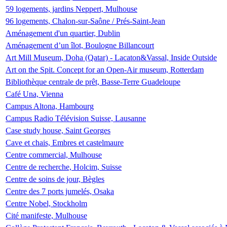
59 logements, jardins Neppert, Mulhouse
96 logements, Chalon-sur-Saône / Prés-Saint-Jean
Aménagement d'un quartier, Dublin
Aménagement d’un îlot, Boulogne Billancourt
Art Mill Museum, Doha (Qatar) - Lacaton&Vassal, Inside Outside
Art on the Spit. Concept for an Open-Air museum, Rotterdam
Bibliothèque centrale de prêt, Basse-Terre Guadeloupe
Café Una, Vienna
Campus Altona, Hambourg
Campus Radio Télévision Suisse, Lausanne
Case study house, Saint Georges
Cave et chais, Embres et castelmaure
Centre commercial, Mulhouse
Centre de recherche, Holcim, Suisse
Centre de soins de jour, Bègles
Centre des 7 ports jumelés, Osaka
Centre Nobel, Stockholm
Cité manifeste, Mulhouse