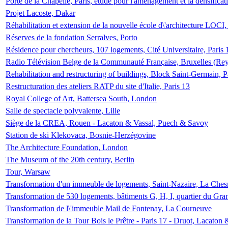
Porte de la Chapelle, Paris, étude pour l'aménagement et la densificat
Projet Lacoste, Dakar
Réhabilitation et extension de la nouvelle école d\'architecture LOCI
Réserves de la fondation Serralves, Porto
Résidence pour chercheurs, 107 logements, Cité Universitaire, Paris 
Radio Télévision Belge de la Communauté Française, Bruxelles (Rey
Rehabilitation and restructuring of buildings, Block Saint-Germain, P
Restructuration des ateliers RATP du site d'Italie, Paris 13
Royal College of Art, Battersea South, London
Salle de spectacle polyvalente, Lille
Siège de la CREA, Rouen - Lacaton & Vassal, Puech & Savoy
Station de ski Klekovaca, Bosnie-Herzégovine
The Architecture Foundation, London
The Museum of the 20th century, Berlin
Tour, Warsaw
Transformation d'un immeuble de logements, Saint-Nazaire, La Ches
Transformation de 530 logements, bâtiments G, H, I, quartier du Gra
Transformation de l\'immeuble Mail de Fontenay, La Courneuve
Transformation de la Tour Bois le Prêtre - Paris 17 - Druot, Lacaton 