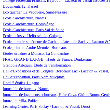
Collège Protestant Français, Beyrouth - Lacaton & Vassal associés à N
Documenta 12, Kassel
Eco quartier, La Vecquerie, Saint-Nazaire
Ecole d'architecture, Nantes
Ecole d\'architecture, Compiègne
Ecole d\'architecture, Paris Val de Seine
Ecole inclusive Heliosschule, Cologne
Ecole normale supérieure de Cachan, plateau de Saclay - Lacaton & 
Ecole primaire André Meunier, Bordeaux
Etudes urbaines à Monaco, La Condamine
FRAC GRAND LARGE - Hauts-de-France, Dunkerque
Grenoble Arlequin, Étude de transformation
Hall d'Expositions et de Congrès, Bordeaux Lac - Lacaton & Vassal
Hall d\'exposition, Paris Nord Villepinte
Hotel 5 étoiles, Lugano
Immeuble de bureaux, Nantes
Immeuble de logements et bureaux, Halte Ceva, Chêne-Bourg, Genè
Immeuble villa, Poitiers
Learning Center, Paris-Saclay / Lacaton & Vassal, Druot