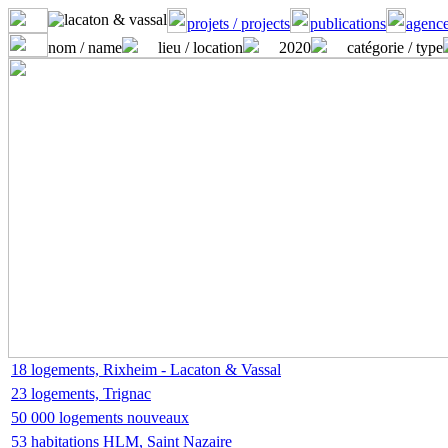
projets / projects
publications
agence
nom / name
lieu / location
2020
catégorie / type
18 logements, Rixheim - Lacaton & Vassal
23 logements, Trignac
50 000 logements nouveaux
53 habitations HLM, Saint Nazaire