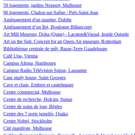
59 logements, jardins Neppert, Mulhouse
96 logements, Chalon-sur-Saône / Prés-Saint-Jean
Aménagement d'un quartier, Dublin
Aménagement d’un îlot, Boulogne Billancourt
Art Mill Museum, Doha (Qatar) - Lacaton&Vassal, Inside Outside
Art on the Spit. Concept for an Open-Air museum, Rotterdam
Bibliothèque centrale de prêt, Basse-Terre Guadeloupe
Café Una, Vienna
Campus Altona, Hambourg
Campus Radio Télévision Suisse, Lausanne
Case study house, Saint Georges
Cave et chais, Embres et castelmaure
Centre commercial, Mulhouse
Centre de recherche, Holcim, Suisse
Centre de soins de jour, Bègles
Centre des 7 ports jumelés, Osaka
Centre Nobel, Stockholm
Cité manifeste, Mulhouse