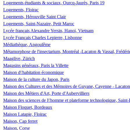
Logements étudiants & sociaux, Ourcq-Jaurès, Paris 19
Logements, Floirac
Logements, Hérouville Saint Clair
Logements, Saint-Nazaire, Petit Maroc
Lycée français Alexandre Yersin, Hanoi, Vietnam
Lycée Français Charles Lepierre, Lisbonne
Médiathèque, Angoulême
Métamorphose de l'insectarium, Montréal -Lacaton & Vassal, Frédéri
Maaglive, Zürich
Magasins généraux, Paris la Villette
Maison d\'habitation économique
Maison de la culture du Japon, Paris
Maison des Cultures et des Mémoires de Guyane, Cayenne - Lacaton
Maison des Métiers d'Art, Porte d'Aubervilliers
Maison des sciences de l\'homme et plateforme technologique, Saint
Maison Floquet, Bordeaux
Maison Latapie, Floirac
Maison, Cap ferret
Maison, Corse