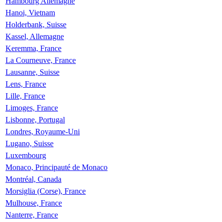
Hambourg Allemagne
Hanoi, Vietnam
Holderbank, Suisse
Kassel, Allemagne
Keremma, France
La Courneuve, France
Lausanne, Suisse
Lens, France
Lille, France
Limoges, France
Lisbonne, Portugal
Londres, Royaume-Uni
Lugano, Suisse
Luxembourg
Monaco, Principauté de Monaco
Montréal, Canada
Morsiglia (Corse), France
Mulhouse, France
Nanterre, France