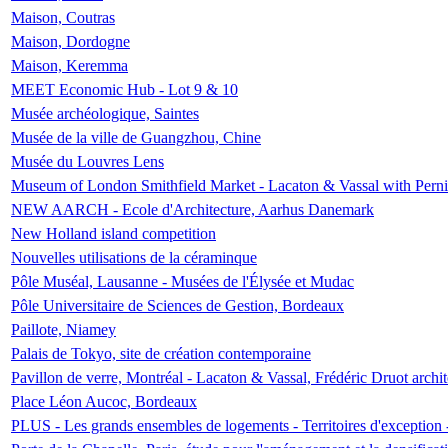
Maison, Coutras
Maison, Dordogne
Maison, Keremma
MEET Economic Hub - Lot 9 & 10
Musée archéologique, Saintes
Musée de la ville de Guangzhou, Chine
Musée du Louvres Lens
Museum of London Smithfield Market - Lacaton & Vassal with Pernil
NEW AARCH - Ecole d'Architecture, Aarhus Danemark
New Holland island competition
Nouvelles utilisations de la céraminque
Pôle Muséal, Lausanne - Musées de l'Élysée et Mudac
Pôle Universitaire de Sciences de Gestion, Bordeaux
Paillote, Niamey
Palais de Tokyo, site de création contemporaine
Pavillon de verre, Montréal - Lacaton & Vassal, Frédéric Druot arch
Place Léon Aucoc, Bordeaux
PLUS - Les grands ensembles de logements - Territoires d'exception 