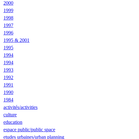
2000
1999
1998
1997
1996
1995 & 2001
1995
1994
1994
1993
1992
1991
1990
1984
activités/activities
culture
education
espace public/public space
etudes urbaines/urban planning