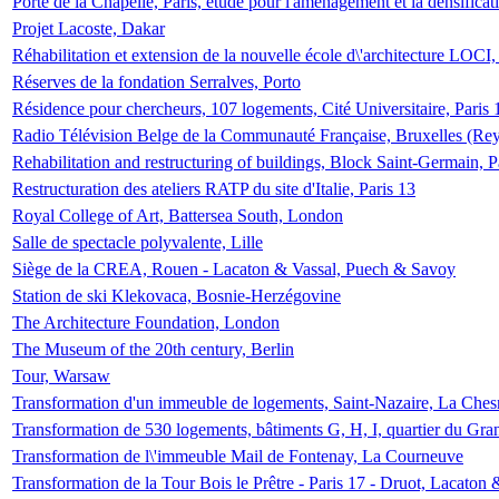
Porte de la Chapelle, Paris, étude pour l'aménagement et la densificat
Projet Lacoste, Dakar
Réhabilitation et extension de la nouvelle école d\'architecture LOCI
Réserves de la fondation Serralves, Porto
Résidence pour chercheurs, 107 logements, Cité Universitaire, Paris 
Radio Télévision Belge de la Communauté Française, Bruxelles (Rey
Rehabilitation and restructuring of buildings, Block Saint-Germain, P
Restructuration des ateliers RATP du site d'Italie, Paris 13
Royal College of Art, Battersea South, London
Salle de spectacle polyvalente, Lille
Siège de la CREA, Rouen - Lacaton & Vassal, Puech & Savoy
Station de ski Klekovaca, Bosnie-Herzégovine
The Architecture Foundation, London
The Museum of the 20th century, Berlin
Tour, Warsaw
Transformation d'un immeuble de logements, Saint-Nazaire, La Ches
Transformation de 530 logements, bâtiments G, H, I, quartier du Gra
Transformation de l\'immeuble Mail de Fontenay, La Courneuve
Transformation de la Tour Bois le Prêtre - Paris 17 - Druot, Lacaton 