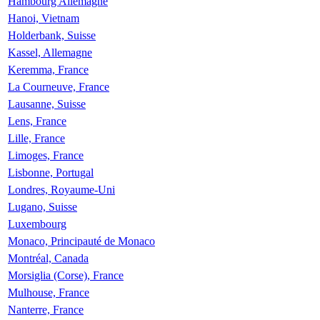
Hambourg Allemagne
Hanoi, Vietnam
Holderbank, Suisse
Kassel, Allemagne
Keremma, France
La Courneuve, France
Lausanne, Suisse
Lens, France
Lille, France
Limoges, France
Lisbonne, Portugal
Londres, Royaume-Uni
Lugano, Suisse
Luxembourg
Monaco, Principauté de Monaco
Montréal, Canada
Morsiglia (Corse), France
Mulhouse, France
Nanterre, France