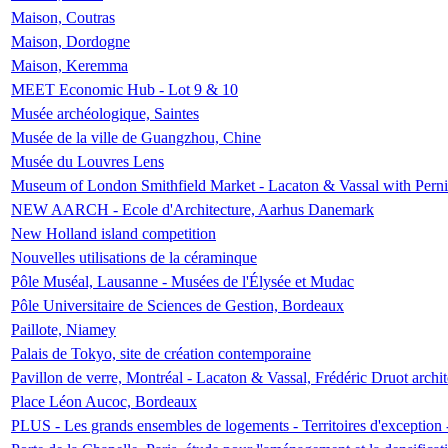
Maison, Coutras
Maison, Dordogne
Maison, Keremma
MEET Economic Hub - Lot 9 & 10
Musée archéologique, Saintes
Musée de la ville de Guangzhou, Chine
Musée du Louvres Lens
Museum of London Smithfield Market - Lacaton & Vassal with Pernil
NEW AARCH - Ecole d'Architecture, Aarhus Danemark
New Holland island competition
Nouvelles utilisations de la céraminque
Pôle Muséal, Lausanne - Musées de l'Élysée et Mudac
Pôle Universitaire de Sciences de Gestion, Bordeaux
Paillote, Niamey
Palais de Tokyo, site de création contemporaine
Pavillon de verre, Montréal - Lacaton & Vassal, Frédéric Druot arch
Place Léon Aucoc, Bordeaux
PLUS - Les grands ensembles de logements - Territoires d'exception 