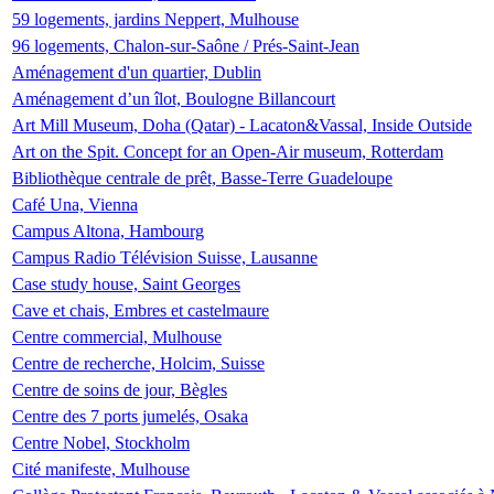
59 logements, jardins Neppert, Mulhouse
96 logements, Chalon-sur-Saône / Prés-Saint-Jean
Aménagement d'un quartier, Dublin
Aménagement d’un îlot, Boulogne Billancourt
Art Mill Museum, Doha (Qatar) - Lacaton&Vassal, Inside Outside
Art on the Spit. Concept for an Open-Air museum, Rotterdam
Bibliothèque centrale de prêt, Basse-Terre Guadeloupe
Café Una, Vienna
Campus Altona, Hambourg
Campus Radio Télévision Suisse, Lausanne
Case study house, Saint Georges
Cave et chais, Embres et castelmaure
Centre commercial, Mulhouse
Centre de recherche, Holcim, Suisse
Centre de soins de jour, Bègles
Centre des 7 ports jumelés, Osaka
Centre Nobel, Stockholm
Cité manifeste, Mulhouse