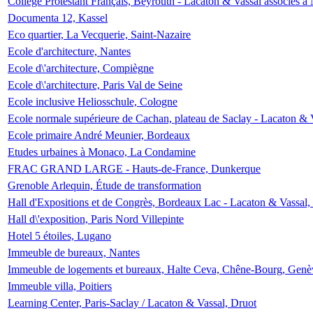
Collège Protestant Français, Beyrouth - Lacaton & Vassal associés à N
Documenta 12, Kassel
Eco quartier, La Vecquerie, Saint-Nazaire
Ecole d'architecture, Nantes
Ecole d\'architecture, Compiègne
Ecole d\'architecture, Paris Val de Seine
Ecole inclusive Heliosschule, Cologne
Ecole normale supérieure de Cachan, plateau de Saclay - Lacaton & 
Ecole primaire André Meunier, Bordeaux
Etudes urbaines à Monaco, La Condamine
FRAC GRAND LARGE - Hauts-de-France, Dunkerque
Grenoble Arlequin, Étude de transformation
Hall d'Expositions et de Congrès, Bordeaux Lac - Lacaton & Vassal
Hall d\'exposition, Paris Nord Villepinte
Hotel 5 étoiles, Lugano
Immeuble de bureaux, Nantes
Immeuble de logements et bureaux, Halte Ceva, Chêne-Bourg, Genè
Immeuble villa, Poitiers
Learning Center, Paris-Saclay / Lacaton & Vassal, Druot