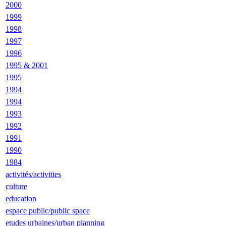
2000
1999
1998
1997
1996
1995 & 2001
1995
1994
1994
1993
1992
1991
1990
1984
activités/activities
culture
education
espace public/public space
etudes urbaines/urban planning