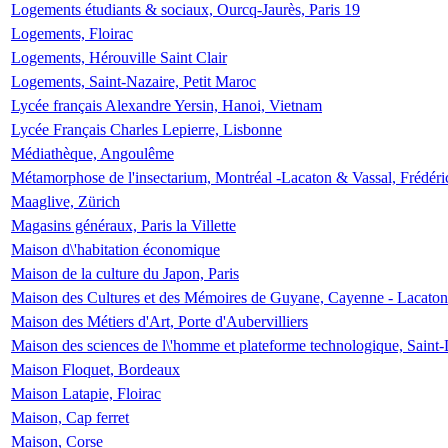
Logements étudiants & sociaux, Ourcq-Jaurès, Paris 19
Logements, Floirac
Logements, Hérouville Saint Clair
Logements, Saint-Nazaire, Petit Maroc
Lycée français Alexandre Yersin, Hanoi, Vietnam
Lycée Français Charles Lepierre, Lisbonne
Médiathèque, Angoulême
Métamorphose de l'insectarium, Montréal -Lacaton & Vassal, Frédéri
Maaglive, Zürich
Magasins généraux, Paris la Villette
Maison d\'habitation économique
Maison de la culture du Japon, Paris
Maison des Cultures et des Mémoires de Guyane, Cayenne - Lacaton
Maison des Métiers d'Art, Porte d'Aubervilliers
Maison des sciences de l\'homme et plateforme technologique, Saint
Maison Floquet, Bordeaux
Maison Latapie, Floirac
Maison, Cap ferret
Maison, Corse