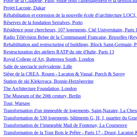
Porte de la Chapelle, Paris, étude pour l'aménagement et la densificat
Projet Lacoste, Dakar
Réhabilitation et extension de la nouvelle école d\'architecture LOCI
Réserves de la fondation Serralves, Porto
Résidence pour chercheurs, 107 logements, Cité Universitaire, Paris 
Radio Télévision Belge de la Communauté Française, Bruxelles (Rey
Rehabilitation and restructuring of buildings, Block Saint-Germain, P
Restructuration des ateliers RATP du site d'Italie, Paris 13
Royal College of Art, Battersea South, London
Salle de spectacle polyvalente, Lille
Siège de la CREA, Rouen - Lacaton & Vassal, Puech & Savoy
Station de ski Klekovaca, Bosnie-Herzégovine
The Architecture Foundation, London
The Museum of the 20th century, Berlin
Tour, Warsaw
Transformation d'un immeuble de logements, Saint-Nazaire, La Ches
Transformation de 530 logements, bâtiments G, H, I, quartier du Gra
Transformation de l\'immeuble Mail de Fontenay, La Courneuve
Transformation de la Tour Bois le Prêtre - Paris 17 - Druot, Lacaton 