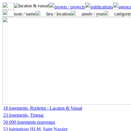
projets / projects
publications
agence
nom / name
lieu / location
année / year
catégorie
18 logements, Rixheim - Lacaton & Vassal
23 logements, Trignac
50 000 logements nouveaux
53 habitations HLM, Saint Nazaire