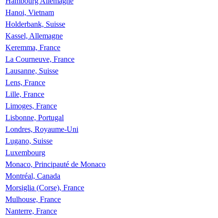
Hambourg Allemagne
Hanoi, Vietnam
Holderbank, Suisse
Kassel, Allemagne
Keremma, France
La Courneuve, France
Lausanne, Suisse
Lens, France
Lille, France
Limoges, France
Lisbonne, Portugal
Londres, Royaume-Uni
Lugano, Suisse
Luxembourg
Monaco, Principauté de Monaco
Montréal, Canada
Morsiglia (Corse), France
Mulhouse, France
Nanterre, France