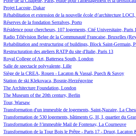
Porte de la Chapelle, Paris, étude pour l'aménagement et la densificat
Projet Lacoste, Dakar
Réhabilitation et extension de la nouvelle école d\'architecture LOCI
Réserves de la fondation Serralves, Porto
Résidence pour chercheurs, 107 logements, Cité Universitaire, Paris 
Radio Télévision Belge de la Communauté Française, Bruxelles (Rey
Rehabilitation and restructuring of buildings, Block Saint-Germain, P
Restructuration des ateliers RATP du site d'Italie, Paris 13
Royal College of Art, Battersea South, London
Salle de spectacle polyvalente, Lille
Siège de la CREA, Rouen - Lacaton & Vassal, Puech & Savoy
Station de ski Klekovaca, Bosnie-Herzégovine
The Architecture Foundation, London
The Museum of the 20th century, Berlin
Tour, Warsaw
Transformation d'un immeuble de logements, Saint-Nazaire, La Ches
Transformation de 530 logements, bâtiments G, H, I, quartier du Gra
Transformation de l\'immeuble Mail de Fontenay, La Courneuve
Transformation de la Tour Bois le Prêtre - Paris 17 - Druot, Lacaton 