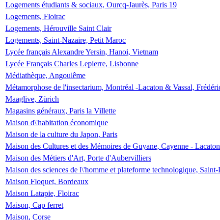
Logements étudiants & sociaux, Ourcq-Jaurès, Paris 19
Logements, Floirac
Logements, Hérouville Saint Clair
Logements, Saint-Nazaire, Petit Maroc
Lycée français Alexandre Yersin, Hanoi, Vietnam
Lycée Français Charles Lepierre, Lisbonne
Médiathèque, Angoulême
Métamorphose de l'insectarium, Montréal -Lacaton & Vassal, Frédéri
Maaglive, Zürich
Magasins généraux, Paris la Villette
Maison d\'habitation économique
Maison de la culture du Japon, Paris
Maison des Cultures et des Mémoires de Guyane, Cayenne - Lacaton
Maison des Métiers d'Art, Porte d'Aubervilliers
Maison des sciences de l\'homme et plateforme technologique, Saint
Maison Floquet, Bordeaux
Maison Latapie, Floirac
Maison, Cap ferret
Maison, Corse