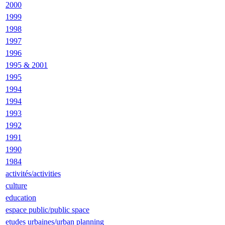
2000
1999
1998
1997
1996
1995 & 2001
1995
1994
1994
1993
1992
1991
1990
1984
activités/activities
culture
education
espace public/public space
etudes urbaines/urban planning