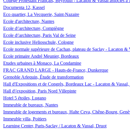
Collège Protestant Français, Beyrouth - Lacaton & Vassal associés à N
Documenta 12, Kassel
Eco quartier, La Vecquerie, Saint-Nazaire
Ecole d'architecture, Nantes
Ecole d\'architecture, Compiègne
Ecole d\'architecture, Paris Val de Seine
Ecole inclusive Heliosschule, Cologne
Ecole normale supérieure de Cachan, plateau de Saclay - Lacaton & 
Ecole primaire André Meunier, Bordeaux
Etudes urbaines à Monaco, La Condamine
FRAC GRAND LARGE - Hauts-de-France, Dunkerque
Grenoble Arlequin, Étude de transformation
Hall d'Expositions et de Congrès, Bordeaux Lac - Lacaton & Vassal
Hall d\'exposition, Paris Nord Villepinte
Hotel 5 étoiles, Lugano
Immeuble de bureaux, Nantes
Immeuble de logements et bureaux, Halte Ceva, Chêne-Bourg, Genè
Immeuble villa, Poitiers
Learning Center, Paris-Saclay / Lacaton & Vassal, Druot