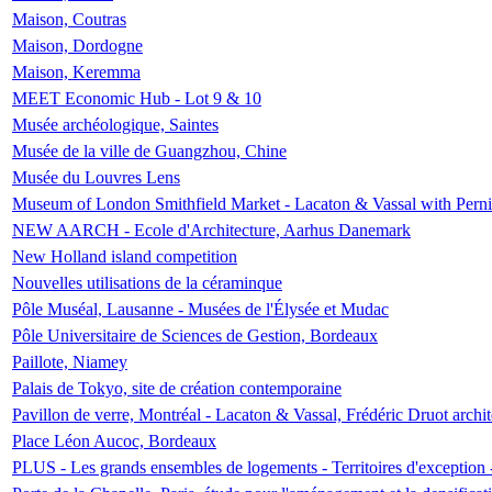
Maison, Coutras
Maison, Dordogne
Maison, Keremma
MEET Economic Hub - Lot 9 & 10
Musée archéologique, Saintes
Musée de la ville de Guangzhou, Chine
Musée du Louvres Lens
Museum of London Smithfield Market - Lacaton & Vassal with Pernil
NEW AARCH - Ecole d'Architecture, Aarhus Danemark
New Holland island competition
Nouvelles utilisations de la céraminque
Pôle Muséal, Lausanne - Musées de l'Élysée et Mudac
Pôle Universitaire de Sciences de Gestion, Bordeaux
Paillote, Niamey
Palais de Tokyo, site de création contemporaine
Pavillon de verre, Montréal - Lacaton & Vassal, Frédéric Druot arch
Place Léon Aucoc, Bordeaux
PLUS - Les grands ensembles de logements - Territoires d'exception 