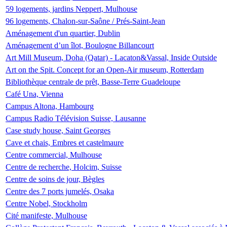
59 logements, jardins Neppert, Mulhouse
96 logements, Chalon-sur-Saône / Prés-Saint-Jean
Aménagement d'un quartier, Dublin
Aménagement d’un îlot, Boulogne Billancourt
Art Mill Museum, Doha (Qatar) - Lacaton&Vassal, Inside Outside
Art on the Spit. Concept for an Open-Air museum, Rotterdam
Bibliothèque centrale de prêt, Basse-Terre Guadeloupe
Café Una, Vienna
Campus Altona, Hambourg
Campus Radio Télévision Suisse, Lausanne
Case study house, Saint Georges
Cave et chais, Embres et castelmaure
Centre commercial, Mulhouse
Centre de recherche, Holcim, Suisse
Centre de soins de jour, Bègles
Centre des 7 ports jumelés, Osaka
Centre Nobel, Stockholm
Cité manifeste, Mulhouse