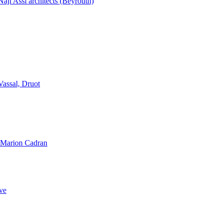
aji Assi architects (Beyrouth)
Vassal, Druot
, Marion Cadran
ve