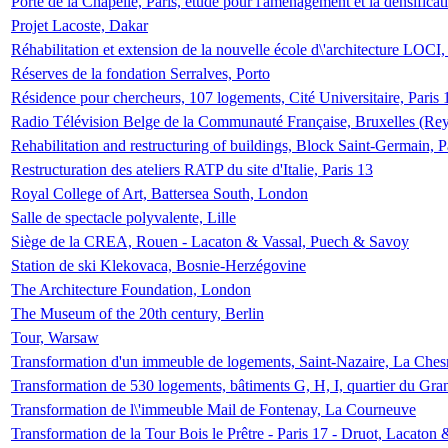
Porte de la Chapelle, Paris, étude pour l'aménagement et la densificat
Projet Lacoste, Dakar
Réhabilitation et extension de la nouvelle école d\'architecture LOCI
Réserves de la fondation Serralves, Porto
Résidence pour chercheurs, 107 logements, Cité Universitaire, Paris 
Radio Télévision Belge de la Communauté Française, Bruxelles (Rey
Rehabilitation and restructuring of buildings, Block Saint-Germain, P
Restructuration des ateliers RATP du site d'Italie, Paris 13
Royal College of Art, Battersea South, London
Salle de spectacle polyvalente, Lille
Siège de la CREA, Rouen - Lacaton & Vassal, Puech & Savoy
Station de ski Klekovaca, Bosnie-Herzégovine
The Architecture Foundation, London
The Museum of the 20th century, Berlin
Tour, Warsaw
Transformation d'un immeuble de logements, Saint-Nazaire, La Ches
Transformation de 530 logements, bâtiments G, H, I, quartier du Gra
Transformation de l\'immeuble Mail de Fontenay, La Courneuve
Transformation de la Tour Bois le Prêtre - Paris 17 - Druot, Lacaton 