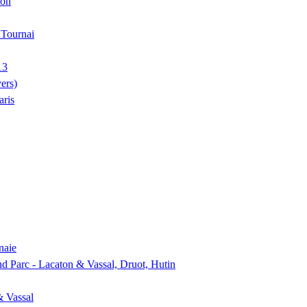
ion
, Tournai
13
ers)
aris
naie
nd Parc - Lacaton & Vassal, Druot, Hutin
& Vassal