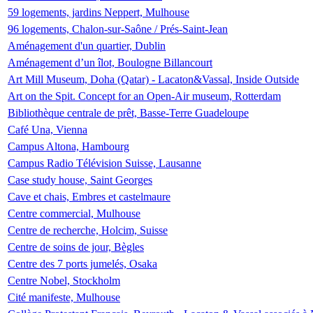
59 logements, jardins Neppert, Mulhouse
96 logements, Chalon-sur-Saône / Prés-Saint-Jean
Aménagement d'un quartier, Dublin
Aménagement d’un îlot, Boulogne Billancourt
Art Mill Museum, Doha (Qatar) - Lacaton&Vassal, Inside Outside
Art on the Spit. Concept for an Open-Air museum, Rotterdam
Bibliothèque centrale de prêt, Basse-Terre Guadeloupe
Café Una, Vienna
Campus Altona, Hambourg
Campus Radio Télévision Suisse, Lausanne
Case study house, Saint Georges
Cave et chais, Embres et castelmaure
Centre commercial, Mulhouse
Centre de recherche, Holcim, Suisse
Centre de soins de jour, Bègles
Centre des 7 ports jumelés, Osaka
Centre Nobel, Stockholm
Cité manifeste, Mulhouse