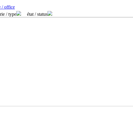
 / office
rie / type
état / status