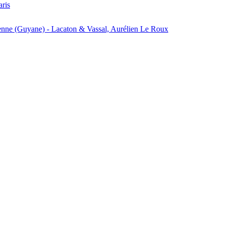
aris
enne (Guyane) - Lacaton & Vassal, Aurélien Le Roux