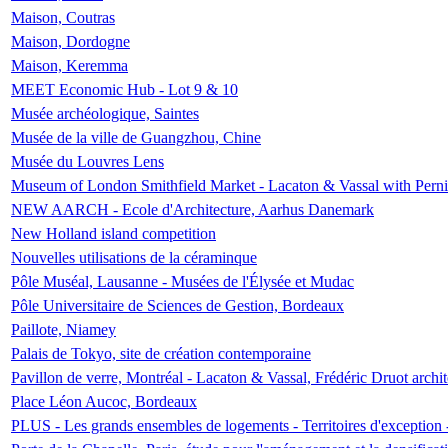
Maison, Coutras
Maison, Dordogne
Maison, Keremma
MEET Economic Hub - Lot 9 & 10
Musée archéologique, Saintes
Musée de la ville de Guangzhou, Chine
Musée du Louvres Lens
Museum of London Smithfield Market - Lacaton & Vassal with Pernil
NEW AARCH - Ecole d'Architecture, Aarhus Danemark
New Holland island competition
Nouvelles utilisations de la céraminque
Pôle Muséal, Lausanne - Musées de l'Élysée et Mudac
Pôle Universitaire de Sciences de Gestion, Bordeaux
Paillote, Niamey
Palais de Tokyo, site de création contemporaine
Pavillon de verre, Montréal - Lacaton & Vassal, Frédéric Druot arch
Place Léon Aucoc, Bordeaux
PLUS - Les grands ensembles de logements - Territoires d'exception 