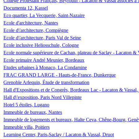
Collège Protestant Français, Beyrouth - Lacaton & Vassal associés à N
Documenta 12, Kassel
Eco quartier, La Vecquerie, Saint-Nazaire
Ecole d'architecture, Nantes
Ecole d\'architecture, Compiègne
Ecole d\'architecture, Paris Val de Seine
Ecole inclusive Heliosschule, Cologne
Ecole normale supérieure de Cachan, plateau de Saclay - Lacaton & 
Ecole primaire André Meunier, Bordeaux
Etudes urbaines à Monaco, La Condamine
FRAC GRAND LARGE - Hauts-de-France, Dunkerque
Grenoble Arlequin, Étude de transformation
Hall d'Expositions et de Congrès, Bordeaux Lac - Lacaton & Vassal
Hall d\'exposition, Paris Nord Villepinte
Hotel 5 étoiles, Lugano
Immeuble de bureaux, Nantes
Immeuble de logements et bureaux, Halte Ceva, Chêne-Bourg, Genè
Immeuble villa, Poitiers
Learning Center, Paris-Saclay / Lacaton & Vassal, Druot