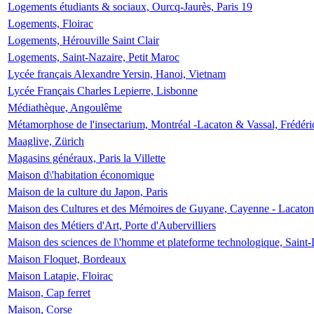
Logements étudiants & sociaux, Ourcq-Jaurès, Paris 19
Logements, Floirac
Logements, Hérouville Saint Clair
Logements, Saint-Nazaire, Petit Maroc
Lycée français Alexandre Yersin, Hanoi, Vietnam
Lycée Français Charles Lepierre, Lisbonne
Médiathèque, Angoulême
Métamorphose de l'insectarium, Montréal -Lacaton & Vassal, Frédéri
Maaglive, Zürich
Magasins généraux, Paris la Villette
Maison d\'habitation économique
Maison de la culture du Japon, Paris
Maison des Cultures et des Mémoires de Guyane, Cayenne - Lacaton
Maison des Métiers d'Art, Porte d'Aubervilliers
Maison des sciences de l\'homme et plateforme technologique, Saint
Maison Floquet, Bordeaux
Maison Latapie, Floirac
Maison, Cap ferret
Maison, Corse