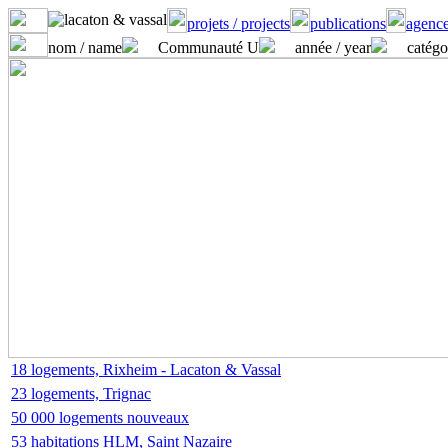
projets / projects
publications
agence
nom / name
Communauté U
année / year
catégo
18 logements, Rixheim - Lacaton & Vassal
23 logements, Trignac
50 000 logements nouveaux
53 habitations HLM, Saint Nazaire