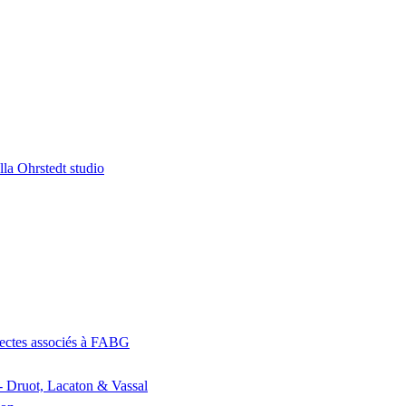
la Ohrstedt studio
itectes associés à FABG
- Druot, Lacaton & Vassal