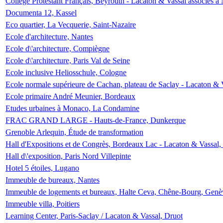
Collège Protestant Français, Beyrouth - Lacaton & Vassal associés à N
Documenta 12, Kassel
Eco quartier, La Vecquerie, Saint-Nazaire
Ecole d'architecture, Nantes
Ecole d\'architecture, Compiègne
Ecole d\'architecture, Paris Val de Seine
Ecole inclusive Heliosschule, Cologne
Ecole normale supérieure de Cachan, plateau de Saclay - Lacaton & 
Ecole primaire André Meunier, Bordeaux
Etudes urbaines à Monaco, La Condamine
FRAC GRAND LARGE - Hauts-de-France, Dunkerque
Grenoble Arlequin, Étude de transformation
Hall d'Expositions et de Congrès, Bordeaux Lac - Lacaton & Vassal
Hall d\'exposition, Paris Nord Villepinte
Hotel 5 étoiles, Lugano
Immeuble de bureaux, Nantes
Immeuble de logements et bureaux, Halte Ceva, Chêne-Bourg, Genè
Immeuble villa, Poitiers
Learning Center, Paris-Saclay / Lacaton & Vassal, Druot