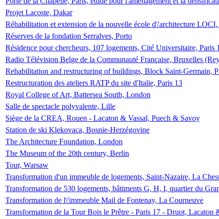
Porte de la Chapelle, Paris, étude pour l'aménagement et la densificat
Projet Lacoste, Dakar
Réhabilitation et extension de la nouvelle école d\'architecture LOCI
Réserves de la fondation Serralves, Porto
Résidence pour chercheurs, 107 logements, Cité Universitaire, Paris 
Radio Télévision Belge de la Communauté Française, Bruxelles (Rey
Rehabilitation and restructuring of buildings, Block Saint-Germain, P
Restructuration des ateliers RATP du site d'Italie, Paris 13
Royal College of Art, Battersea South, London
Salle de spectacle polyvalente, Lille
Siège de la CREA, Rouen - Lacaton & Vassal, Puech & Savoy
Station de ski Klekovaca, Bosnie-Herzégovine
The Architecture Foundation, London
The Museum of the 20th century, Berlin
Tour, Warsaw
Transformation d'un immeuble de logements, Saint-Nazaire, La Ches
Transformation de 530 logements, bâtiments G, H, I, quartier du Gra
Transformation de l\'immeuble Mail de Fontenay, La Courneuve
Transformation de la Tour Bois le Prêtre - Paris 17 - Druot, Lacaton 