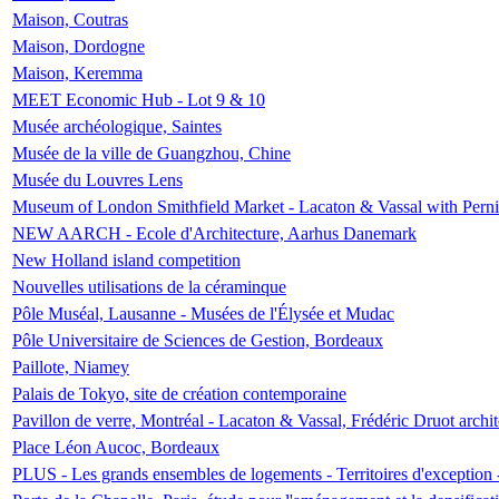
Maison, Coutras
Maison, Dordogne
Maison, Keremma
MEET Economic Hub - Lot 9 & 10
Musée archéologique, Saintes
Musée de la ville de Guangzhou, Chine
Musée du Louvres Lens
Museum of London Smithfield Market - Lacaton & Vassal with Pernil
NEW AARCH - Ecole d'Architecture, Aarhus Danemark
New Holland island competition
Nouvelles utilisations de la céraminque
Pôle Muséal, Lausanne - Musées de l'Élysée et Mudac
Pôle Universitaire de Sciences de Gestion, Bordeaux
Paillote, Niamey
Palais de Tokyo, site de création contemporaine
Pavillon de verre, Montréal - Lacaton & Vassal, Frédéric Druot arch
Place Léon Aucoc, Bordeaux
PLUS - Les grands ensembles de logements - Territoires d'exception 