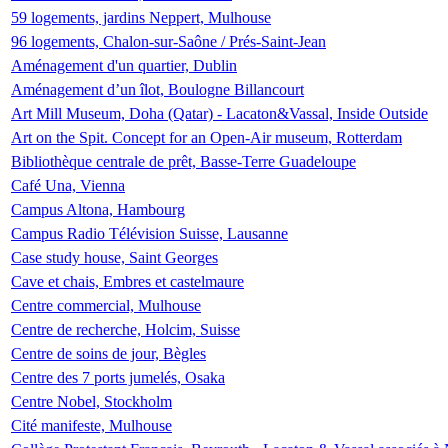
59 logements, jardins Neppert, Mulhouse
96 logements, Chalon-sur-Saône / Prés-Saint-Jean
Aménagement d'un quartier, Dublin
Aménagement d’un îlot, Boulogne Billancourt
Art Mill Museum, Doha (Qatar) - Lacaton&Vassal, Inside Outside
Art on the Spit. Concept for an Open-Air museum, Rotterdam
Bibliothèque centrale de prêt, Basse-Terre Guadeloupe
Café Una, Vienna
Campus Altona, Hambourg
Campus Radio Télévision Suisse, Lausanne
Case study house, Saint Georges
Cave et chais, Embres et castelmaure
Centre commercial, Mulhouse
Centre de recherche, Holcim, Suisse
Centre de soins de jour, Bègles
Centre des 7 ports jumelés, Osaka
Centre Nobel, Stockholm
Cité manifeste, Mulhouse