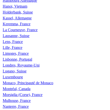
Hambourg Allemagne
Hanoi, Vietnam
Holderbank, Suisse
Kassel, Allemagne
Keremma, France
La Courneuve, France
Lausanne, Suisse
Lens, France
Lille, France
Limoges, France
Lisbonne, Portugal
Londres, Royaume-Uni
Lugano, Suisse
Luxembourg
Monaco, Principauté de Monaco
Montréal, Canada
Morsiglia (Corse), France
Mulhouse, France
Nanterre, France