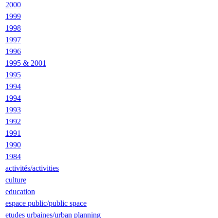
2000
1999
1998
1997
1996
1995 & 2001
1995
1994
1994
1993
1992
1991
1990
1984
activités/activities
culture
education
espace public/public space
etudes urbaines/urban planning