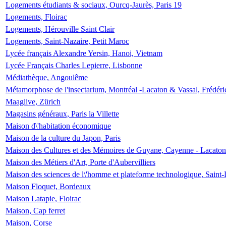
Logements étudiants & sociaux, Ourcq-Jaurès, Paris 19
Logements, Floirac
Logements, Hérouville Saint Clair
Logements, Saint-Nazaire, Petit Maroc
Lycée français Alexandre Yersin, Hanoi, Vietnam
Lycée Français Charles Lepierre, Lisbonne
Médiathèque, Angoulême
Métamorphose de l'insectarium, Montréal -Lacaton & Vassal, Frédéri
Maaglive, Zürich
Magasins généraux, Paris la Villette
Maison d\'habitation économique
Maison de la culture du Japon, Paris
Maison des Cultures et des Mémoires de Guyane, Cayenne - Lacaton
Maison des Métiers d'Art, Porte d'Aubervilliers
Maison des sciences de l\'homme et plateforme technologique, Saint
Maison Floquet, Bordeaux
Maison Latapie, Floirac
Maison, Cap ferret
Maison, Corse