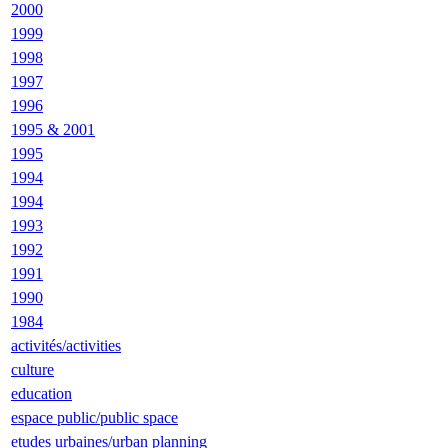
2000
1999
1998
1997
1996
1995 & 2001
1995
1994
1994
1993
1992
1991
1990
1984
activités/activities
culture
education
espace public/public space
etudes urbaines/urban planning