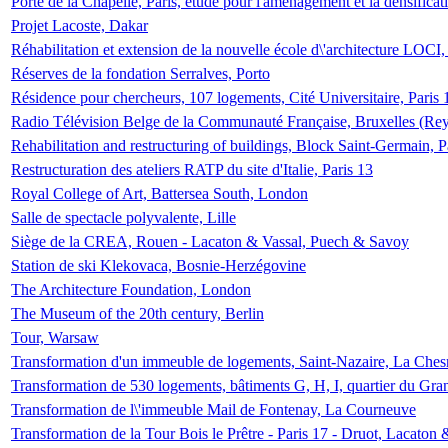
Porte de la Chapelle, Paris, étude pour l'aménagement et la densificat
Projet Lacoste, Dakar
Réhabilitation et extension de la nouvelle école d\'architecture LOCI
Réserves de la fondation Serralves, Porto
Résidence pour chercheurs, 107 logements, Cité Universitaire, Paris 
Radio Télévision Belge de la Communauté Française, Bruxelles (Rey
Rehabilitation and restructuring of buildings, Block Saint-Germain, P
Restructuration des ateliers RATP du site d'Italie, Paris 13
Royal College of Art, Battersea South, London
Salle de spectacle polyvalente, Lille
Siège de la CREA, Rouen - Lacaton & Vassal, Puech & Savoy
Station de ski Klekovaca, Bosnie-Herzégovine
The Architecture Foundation, London
The Museum of the 20th century, Berlin
Tour, Warsaw
Transformation d'un immeuble de logements, Saint-Nazaire, La Ches
Transformation de 530 logements, bâtiments G, H, I, quartier du Gra
Transformation de l\'immeuble Mail de Fontenay, La Courneuve
Transformation de la Tour Bois le Prêtre - Paris 17 - Druot, Lacaton 