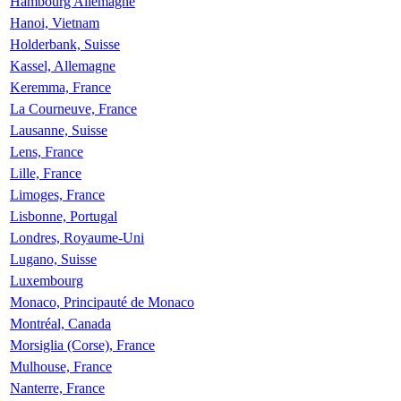
Hambourg Allemagne
Hanoi, Vietnam
Holderbank, Suisse
Kassel, Allemagne
Keremma, France
La Courneuve, France
Lausanne, Suisse
Lens, France
Lille, France
Limoges, France
Lisbonne, Portugal
Londres, Royaume-Uni
Lugano, Suisse
Luxembourg
Monaco, Principauté de Monaco
Montréal, Canada
Morsiglia (Corse), France
Mulhouse, France
Nanterre, France