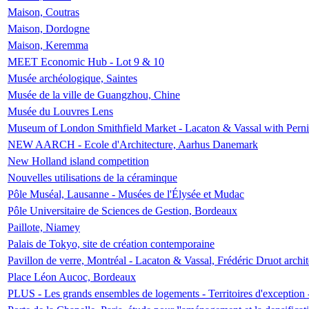
Maison, Coutras
Maison, Dordogne
Maison, Keremma
MEET Economic Hub - Lot 9 & 10
Musée archéologique, Saintes
Musée de la ville de Guangzhou, Chine
Musée du Louvres Lens
Museum of London Smithfield Market - Lacaton & Vassal with Pernil
NEW AARCH - Ecole d'Architecture, Aarhus Danemark
New Holland island competition
Nouvelles utilisations de la céraminque
Pôle Muséal, Lausanne - Musées de l'Élysée et Mudac
Pôle Universitaire de Sciences de Gestion, Bordeaux
Paillote, Niamey
Palais de Tokyo, site de création contemporaine
Pavillon de verre, Montréal - Lacaton & Vassal, Frédéric Druot arch
Place Léon Aucoc, Bordeaux
PLUS - Les grands ensembles de logements - Territoires d'exception 