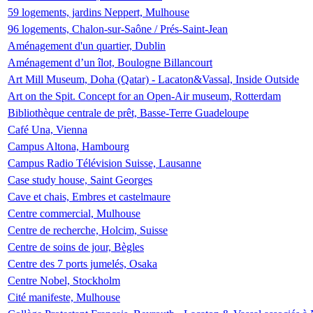
59 logements, jardins Neppert, Mulhouse
96 logements, Chalon-sur-Saône / Prés-Saint-Jean
Aménagement d'un quartier, Dublin
Aménagement d’un îlot, Boulogne Billancourt
Art Mill Museum, Doha (Qatar) - Lacaton&Vassal, Inside Outside
Art on the Spit. Concept for an Open-Air museum, Rotterdam
Bibliothèque centrale de prêt, Basse-Terre Guadeloupe
Café Una, Vienna
Campus Altona, Hambourg
Campus Radio Télévision Suisse, Lausanne
Case study house, Saint Georges
Cave et chais, Embres et castelmaure
Centre commercial, Mulhouse
Centre de recherche, Holcim, Suisse
Centre de soins de jour, Bègles
Centre des 7 ports jumelés, Osaka
Centre Nobel, Stockholm
Cité manifeste, Mulhouse