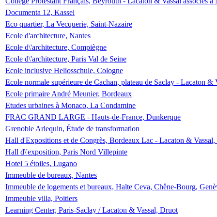
Collège Protestant Français, Beyrouth - Lacaton & Vassal associés à N
Documenta 12, Kassel
Eco quartier, La Vecquerie, Saint-Nazaire
Ecole d'architecture, Nantes
Ecole d\'architecture, Compiègne
Ecole d\'architecture, Paris Val de Seine
Ecole inclusive Heliosschule, Cologne
Ecole normale supérieure de Cachan, plateau de Saclay - Lacaton & 
Ecole primaire André Meunier, Bordeaux
Etudes urbaines à Monaco, La Condamine
FRAC GRAND LARGE - Hauts-de-France, Dunkerque
Grenoble Arlequin, Étude de transformation
Hall d'Expositions et de Congrès, Bordeaux Lac - Lacaton & Vassal
Hall d\'exposition, Paris Nord Villepinte
Hotel 5 étoiles, Lugano
Immeuble de bureaux, Nantes
Immeuble de logements et bureaux, Halte Ceva, Chêne-Bourg, Genè
Immeuble villa, Poitiers
Learning Center, Paris-Saclay / Lacaton & Vassal, Druot