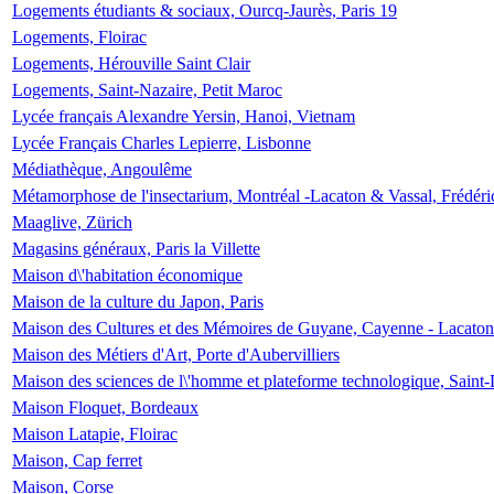
Logements étudiants & sociaux, Ourcq-Jaurès, Paris 19
Logements, Floirac
Logements, Hérouville Saint Clair
Logements, Saint-Nazaire, Petit Maroc
Lycée français Alexandre Yersin, Hanoi, Vietnam
Lycée Français Charles Lepierre, Lisbonne
Médiathèque, Angoulême
Métamorphose de l'insectarium, Montréal -Lacaton & Vassal, Frédéri
Maaglive, Zürich
Magasins généraux, Paris la Villette
Maison d\'habitation économique
Maison de la culture du Japon, Paris
Maison des Cultures et des Mémoires de Guyane, Cayenne - Lacaton
Maison des Métiers d'Art, Porte d'Aubervilliers
Maison des sciences de l\'homme et plateforme technologique, Saint
Maison Floquet, Bordeaux
Maison Latapie, Floirac
Maison, Cap ferret
Maison, Corse