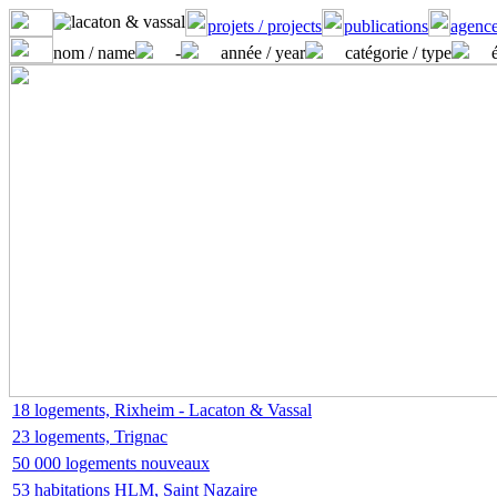
projets / projects
publications
agence
nom / name
-
année / year
catégorie / type
18 logements, Rixheim - Lacaton & Vassal
23 logements, Trignac
50 000 logements nouveaux
53 habitations HLM, Saint Nazaire