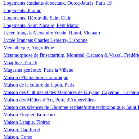
Logements étudiants & sociaux, Ourcq-Jaurès, Paris 19
Logements, Floirac
Logements, Hérouville Saint Clair
Logements, Saint-Nazaire, Petit Maroc
Lycée français Alexandre Yersin, Hanoi, Vietnam
Lycée Français Charles Lepierre, Lisbonne
Médiathèque, Angoulême
Métamorphose de l'insectarium, Montréal -Lacaton & Vassal, Frédéri
Maaglive, Zürich
Magasins généraux, Paris la Villette
Maison d\'habitation économique
Maison de la culture du Japon, Paris
Maison des Cultures et des Mémoires de Guyane, Cayenne - Lacaton
Maison des Métiers d'Art, Porte d'Aubervilliers
Maison des sciences de l\'homme et plateforme technologique, Saint
Maison Floquet, Bordeaux
Maison Latapie, Floirac
Maison, Cap ferret
Maison, Corse