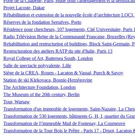
Porte de la Chapelle, Paris, étude pour l'aménagement et la densificat
Projet Lacoste, Dakar
Réhabilitation et extension de la nouvelle école d\'architecture LOCI
Réserves de la fondation Serralves, Porto
Résidence pour chercheurs, 107 logements, Cité Universitaire, Paris 
Radio Télévision Belge de la Communauté Française, Bruxelles (Rey
Rehabilitation and restructuring of buildings, Block Saint-Germain, P
Restructuration des ateliers RATP du site d'Italie, Paris 13
Royal College of Art, Battersea South, London
Salle de spectacle polyvalente, Lille
Siège de la CREA, Rouen - Lacaton & Vassal, Puech & Savoy
Station de ski Klekovaca, Bosnie-Herzégovine
The Architecture Foundation, London
The Museum of the 20th century, Berlin
Tour, Warsaw
Transformation d'un immeuble de logements, Saint-Nazaire, La Ches
Transformation de 530 logements, bâtiments G, H, I, quartier du Gra
Transformation de l\'immeuble Mail de Fontenay, La Courneuve
Transformation de la Tour Bois le Prêtre - Paris 17 - Druot, Lacaton 