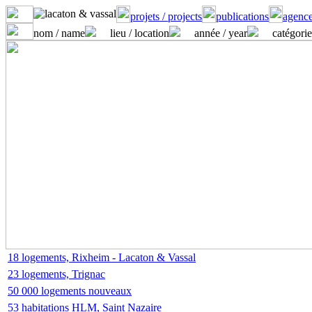
projets / projects
publications
agence
nom / name
lieu / location
année / year
catégorie
18 logements, Rixheim - Lacaton & Vassal
23 logements, Trignac
50 000 logements nouveaux
53 habitations HLM, Saint Nazaire