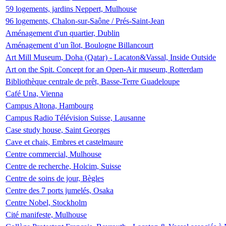
59 logements, jardins Neppert, Mulhouse
96 logements, Chalon-sur-Saône / Prés-Saint-Jean
Aménagement d'un quartier, Dublin
Aménagement d’un îlot, Boulogne Billancourt
Art Mill Museum, Doha (Qatar) - Lacaton&Vassal, Inside Outside
Art on the Spit. Concept for an Open-Air museum, Rotterdam
Bibliothèque centrale de prêt, Basse-Terre Guadeloupe
Café Una, Vienna
Campus Altona, Hambourg
Campus Radio Télévision Suisse, Lausanne
Case study house, Saint Georges
Cave et chais, Embres et castelmaure
Centre commercial, Mulhouse
Centre de recherche, Holcim, Suisse
Centre de soins de jour, Bègles
Centre des 7 ports jumelés, Osaka
Centre Nobel, Stockholm
Cité manifeste, Mulhouse