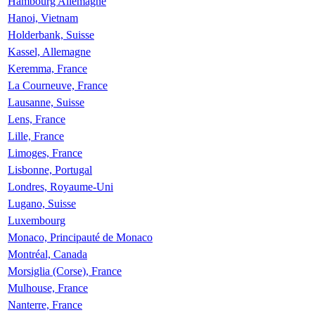
Hambourg Allemagne
Hanoi, Vietnam
Holderbank, Suisse
Kassel, Allemagne
Keremma, France
La Courneuve, France
Lausanne, Suisse
Lens, France
Lille, France
Limoges, France
Lisbonne, Portugal
Londres, Royaume-Uni
Lugano, Suisse
Luxembourg
Monaco, Principauté de Monaco
Montréal, Canada
Morsiglia (Corse), France
Mulhouse, France
Nanterre, France