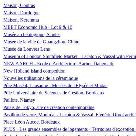
Maison, Coutras
Maison, Dordogne
Maison, Keremma
MEET Economic Hub - Lot 9 & 10
Musée archéologique, Saintes
Musée de la ville de Guangzhou, Chine
Musée du Louvres Lens
Museum of London Smithfield Market - Lacaton & Vassal with Pernil
NEW AARCH - Ecole d'Architecture, Aarhus Danemark
New Holland island competition
Nouvelles utilisations de la céraminque
Pôle Muséal, Lausanne - Musées de l'Élysée et Mudac
Pôle Universitaire de Sciences de Gestion, Bordeaux
Paillote, Niamey
Palais de Tokyo, site de création contemporaine
Pavillon de verre, Montréal - Lacaton & Vassal, Frédéric Druot arch
Place Léon Aucoc, Bordeaux
PLUS - Les grands ensembles de logements - Territoires d'exception 