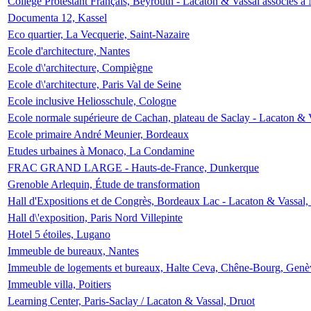
Collège Protestant Français, Beyrouth - Lacaton & Vassal associés à N
Documenta 12, Kassel
Eco quartier, La Vecquerie, Saint-Nazaire
Ecole d'architecture, Nantes
Ecole d\'architecture, Compiègne
Ecole d\'architecture, Paris Val de Seine
Ecole inclusive Heliosschule, Cologne
Ecole normale supérieure de Cachan, plateau de Saclay - Lacaton & 
Ecole primaire André Meunier, Bordeaux
Etudes urbaines à Monaco, La Condamine
FRAC GRAND LARGE - Hauts-de-France, Dunkerque
Grenoble Arlequin, Étude de transformation
Hall d'Expositions et de Congrès, Bordeaux Lac - Lacaton & Vassal
Hall d\'exposition, Paris Nord Villepinte
Hotel 5 étoiles, Lugano
Immeuble de bureaux, Nantes
Immeuble de logements et bureaux, Halte Ceva, Chêne-Bourg, Genè
Immeuble villa, Poitiers
Learning Center, Paris-Saclay / Lacaton & Vassal, Druot