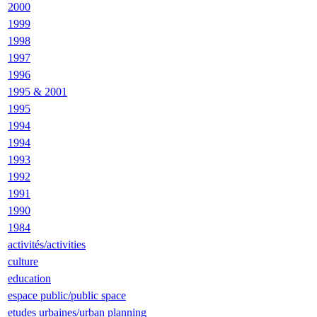
2000
1999
1998
1997
1996
1995 & 2001
1995
1994
1994
1993
1992
1991
1990
1984
activités/activities
culture
education
espace public/public space
etudes urbaines/urban planning