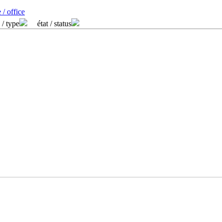
 / office
 / type
état / status