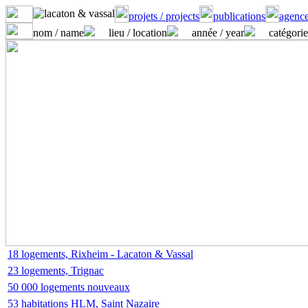
projets / projects
publications
agence
nom / name
lieu / location
année / year
catégorie
18 logements, Rixheim - Lacaton & Vassal
23 logements, Trignac
50 000 logements nouveaux
53 habitations HLM, Saint Nazaire