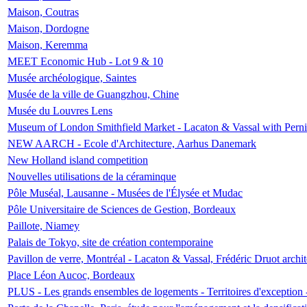
Maison, Coutras
Maison, Dordogne
Maison, Keremma
MEET Economic Hub - Lot 9 & 10
Musée archéologique, Saintes
Musée de la ville de Guangzhou, Chine
Musée du Louvres Lens
Museum of London Smithfield Market - Lacaton & Vassal with Pernil
NEW AARCH - Ecole d'Architecture, Aarhus Danemark
New Holland island competition
Nouvelles utilisations de la céraminque
Pôle Muséal, Lausanne - Musées de l'Élysée et Mudac
Pôle Universitaire de Sciences de Gestion, Bordeaux
Paillote, Niamey
Palais de Tokyo, site de création contemporaine
Pavillon de verre, Montréal - Lacaton & Vassal, Frédéric Druot arch
Place Léon Aucoc, Bordeaux
PLUS - Les grands ensembles de logements - Territoires d'exception 