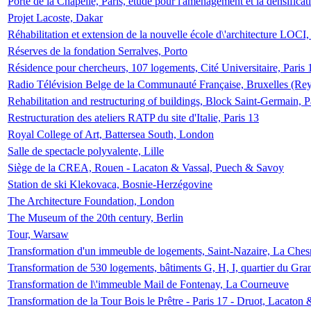
Porte de la Chapelle, Paris, étude pour l'aménagement et la densificat
Projet Lacoste, Dakar
Réhabilitation et extension de la nouvelle école d\'architecture LOCI
Réserves de la fondation Serralves, Porto
Résidence pour chercheurs, 107 logements, Cité Universitaire, Paris 
Radio Télévision Belge de la Communauté Française, Bruxelles (Rey
Rehabilitation and restructuring of buildings, Block Saint-Germain, P
Restructuration des ateliers RATP du site d'Italie, Paris 13
Royal College of Art, Battersea South, London
Salle de spectacle polyvalente, Lille
Siège de la CREA, Rouen - Lacaton & Vassal, Puech & Savoy
Station de ski Klekovaca, Bosnie-Herzégovine
The Architecture Foundation, London
The Museum of the 20th century, Berlin
Tour, Warsaw
Transformation d'un immeuble de logements, Saint-Nazaire, La Ches
Transformation de 530 logements, bâtiments G, H, I, quartier du Gra
Transformation de l\'immeuble Mail de Fontenay, La Courneuve
Transformation de la Tour Bois le Prêtre - Paris 17 - Druot, Lacaton 