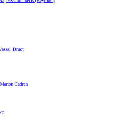
aji Assi architects (Beyrouth)
Vassal, Druot
, Marion Cadran
ve