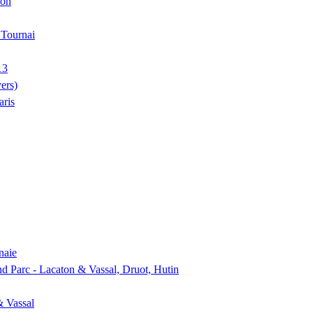
ion
, Tournai
13
ers)
aris
naie
nd Parc - Lacaton & Vassal, Druot, Hutin
& Vassal