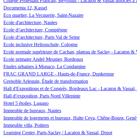
Collège Protestant Français, Beyrouth - Lacaton & Vassal associés à N
Documenta 12, Kassel
Eco quartier, La Vecquerie, Saint-Nazaire
Ecole d'architecture, Nantes
Ecole d\'architecture, Compiègne
Ecole d\'architecture, Paris Val de Seine
Ecole inclusive Heliosschule, Cologne
Ecole normale supérieure de Cachan, plateau de Saclay - Lacaton & 
Ecole primaire André Meunier, Bordeaux
Etudes urbaines à Monaco, La Condamine
FRAC GRAND LARGE - Hauts-de-France, Dunkerque
Grenoble Arlequin, Étude de transformation
Hall d'Expositions et de Congrès, Bordeaux Lac - Lacaton & Vassal
Hall d\'exposition, Paris Nord Villepinte
Hotel 5 étoiles, Lugano
Immeuble de bureaux, Nantes
Immeuble de logements et bureaux, Halte Ceva, Chêne-Bourg, Genè
Immeuble villa, Poitiers
Learning Center, Paris-Saclay / Lacaton & Vassal, Druot