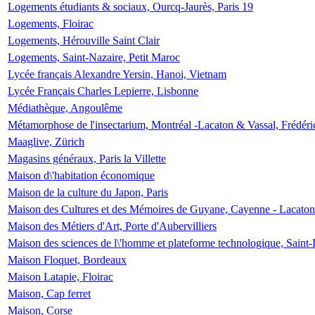
Logements étudiants & sociaux, Ourcq-Jaurès, Paris 19
Logements, Floirac
Logements, Hérouville Saint Clair
Logements, Saint-Nazaire, Petit Maroc
Lycée français Alexandre Yersin, Hanoi, Vietnam
Lycée Français Charles Lepierre, Lisbonne
Médiathèque, Angoulême
Métamorphose de l'insectarium, Montréal -Lacaton & Vassal, Frédéri
Maaglive, Zürich
Magasins généraux, Paris la Villette
Maison d\'habitation économique
Maison de la culture du Japon, Paris
Maison des Cultures et des Mémoires de Guyane, Cayenne - Lacaton
Maison des Métiers d'Art, Porte d'Aubervilliers
Maison des sciences de l\'homme et plateforme technologique, Saint
Maison Floquet, Bordeaux
Maison Latapie, Floirac
Maison, Cap ferret
Maison, Corse