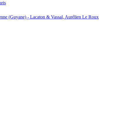
aris
enne (Guyane) - Lacaton & Vassal, Aurélien Le Roux