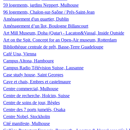
59 logements, jardins Neppert, Mulhouse
96 logements, Chalon-sur-Saône / Prés-Saint-Jean
Aménagement d'un quartier, Dublin
Aménagement d’un îlot, Boulogne Billancourt
Art Mill Museum, Doha (Qatar) - Lacaton&Vassal, Inside Outside
Art on the Spit. Concept for an Open-Air museum, Rotterdam
Bibliothèque centrale de prêt, Basse-Terre Guadeloupe
Café Una, Vienna
Campus Altona, Hambourg
Campus Radio Télévision Suisse, Lausanne
Case study house, Saint Georges
Cave et chais, Embres et castelmaure
Centre commercial, Mulhouse
Centre de recherche, Holcim, Suisse
Centre de soins de jour, Bègles
Centre des 7 ports jumelés, Osaka
Centre Nobel, Stockholm
Cité manifeste, Mulhouse