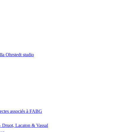
la Ohrstedt studio
itectes associés à FABG
- Druot, Lacaton & Vassal