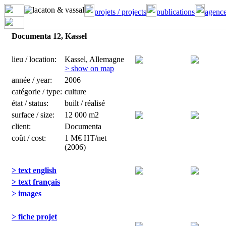
projets / projects
publications
agence
Documenta 12, Kassel
lieu / location:
Kassel, Allemagne
> show on map
année / year:
2006
catégorie / type:
culture
état / status:
built / réalisé
surface / size:
12 000 m2
client:
Documenta
coût / cost:
1 M€ HT/net
(2006)
> text english
> text français
> images
> fiche projet