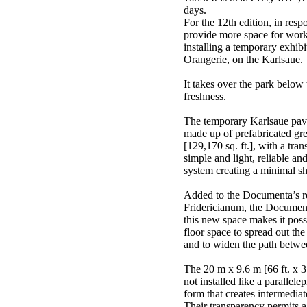
days.
For the 12th edition, in resp
provide more space for work
installing a temporary exhibi
Orangerie, on the Karlsaue.
It takes over the park below 
freshness.
The temporary Karlsaue pavi
made up of prefabricated g
[129,170 sq. ft.], with a trans
simple and light, reliable a
system creating a minimal sh
Added to the Documenta’s re
Fridericianum, the Document
this new space makes it poss
floor space to spread out the
and to widen the path betwee
The 20 m x 9.6 m [66 ft. x 3
not installed like a parallele
form that creates intermediat
Their transparency permits a 