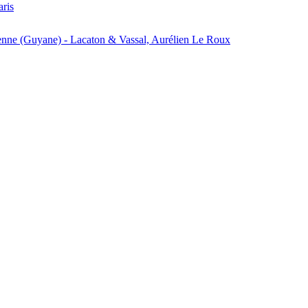
aris
enne (Guyane) - Lacaton & Vassal, Aurélien Le Roux