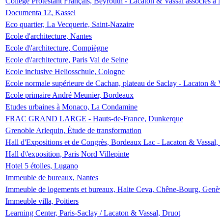
Collège Protestant Français, Beyrouth - Lacaton & Vassal associés à N
Documenta 12, Kassel
Eco quartier, La Vecquerie, Saint-Nazaire
Ecole d'architecture, Nantes
Ecole d\'architecture, Compiègne
Ecole d\'architecture, Paris Val de Seine
Ecole inclusive Heliosschule, Cologne
Ecole normale supérieure de Cachan, plateau de Saclay - Lacaton & 
Ecole primaire André Meunier, Bordeaux
Etudes urbaines à Monaco, La Condamine
FRAC GRAND LARGE - Hauts-de-France, Dunkerque
Grenoble Arlequin, Étude de transformation
Hall d'Expositions et de Congrès, Bordeaux Lac - Lacaton & Vassal
Hall d\'exposition, Paris Nord Villepinte
Hotel 5 étoiles, Lugano
Immeuble de bureaux, Nantes
Immeuble de logements et bureaux, Halte Ceva, Chêne-Bourg, Genè
Immeuble villa, Poitiers
Learning Center, Paris-Saclay / Lacaton & Vassal, Druot