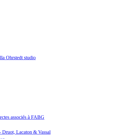
la Ohrstedt studio
itectes associés à FABG
- Druot, Lacaton & Vassal