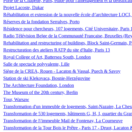
Porte de la Chapelle, Paris, étude pour l'aménagement et la densificat
Projet Lacoste, Dakar
Réhabilitation et extension de la nouvelle école d\'architecture LOCI
Réserves de la fondation Serralves, Porto
Résidence pour chercheurs, 107 logements, Cité Universitaire, Paris 
Radio Télévision Belge de la Communauté Française, Bruxelles (Rey
Rehabilitation and restructuring of buildings, Block Saint-Germain, P
Restructuration des ateliers RATP du site d'Italie, Paris 13
Royal College of Art, Battersea South, London
Salle de spectacle polyvalente, Lille
Siège de la CREA, Rouen - Lacaton & Vassal, Puech & Savoy
Station de ski Klekovaca, Bosnie-Herzégovine
The Architecture Foundation, London
The Museum of the 20th century, Berlin
Tour, Warsaw
Transformation d'un immeuble de logements, Saint-Nazaire, La Ches
Transformation de 530 logements, bâtiments G, H, I, quartier du Gra
Transformation de l\'immeuble Mail de Fontenay, La Courneuve
Transformation de la Tour Bois le Prêtre - Paris 17 - Druot, Lacaton 