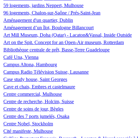
59 logements, jardins Neppert, Mulhouse
96 logements, Chalon-sur-Saône / Prés-Saint-Jean
Aménagement d'un quartier, Dublin
Aménagement d’un îlot, Boulogne Billancourt
Art Mill Museum, Doha (Qatar) - Lacaton&Vassal, Inside Outside
Art on the Spit. Concept for an Open-Air museum, Rotterdam
Bibliothèque centrale de prêt, Basse-Terre Guadeloupe
Café Una, Vienna
Campus Altona, Hambourg
Campus Radio Télévision Suisse, Lausanne
Case study house, Saint Georges
Cave et chais, Embres et castelmaure
Centre commercial, Mulhouse
Centre de recherche, Holcim, Suisse
Centre de soins de jour, Bègles
Centre des 7 ports jumelés, Osaka
Centre Nobel, Stockholm
Cité manifeste, Mulhouse