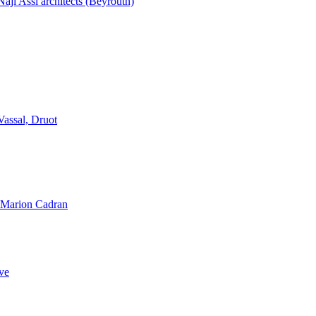
aji Assi architects (Beyrouth)
Vassal, Druot
, Marion Cadran
ve