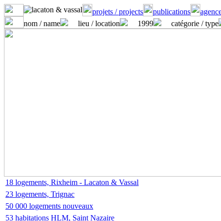
projets / projects
publications
agence
nom / name
lieu / location
1999
catégorie / type
18 logements, Rixheim - Lacaton & Vassal
23 logements, Trignac
50 000 logements nouveaux
53 habitations HLM, Saint Nazaire