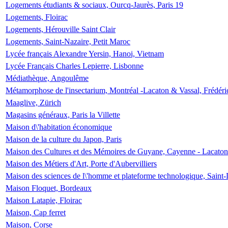
Logements étudiants & sociaux, Ourcq-Jaurès, Paris 19
Logements, Floirac
Logements, Hérouville Saint Clair
Logements, Saint-Nazaire, Petit Maroc
Lycée français Alexandre Yersin, Hanoi, Vietnam
Lycée Français Charles Lepierre, Lisbonne
Médiathèque, Angoulême
Métamorphose de l'insectarium, Montréal -Lacaton & Vassal, Frédéri
Maaglive, Zürich
Magasins généraux, Paris la Villette
Maison d\'habitation économique
Maison de la culture du Japon, Paris
Maison des Cultures et des Mémoires de Guyane, Cayenne - Lacaton
Maison des Métiers d'Art, Porte d'Aubervilliers
Maison des sciences de l\'homme et plateforme technologique, Saint
Maison Floquet, Bordeaux
Maison Latapie, Floirac
Maison, Cap ferret
Maison, Corse