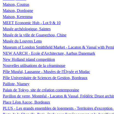
Maison, Coutras
Maison, Dordogne
Maison, Keremma
MEET Economic Hub - Lot 9 & 10
Musée archéologique, Saintes
Musée de la ville de Guangzhou, Chine
Musée du Louvres Lens
Museum of London Smithfield Market - Lacaton & Vassal with Pernil
NEW AARCH - Ecole d'Architecture, Aarhus Danemark
New Holland island competition
Nouvelles utilisations de la céraminque
Pôle Muséal, Lausanne - Musées de l'Élysée et Mudac
Pôle Universitaire de Sciences de Gestion, Bordeaux
Paillote, Niamey
Palais de Tokyo, site de création contemporaine
Pavillon de verre, Montréal - Lacaton & Vassal, Frédéric Druot arch
Place Léon Aucoc, Bordeaux
PLUS - Les grands ensembles de logements - Territoires d'exception 