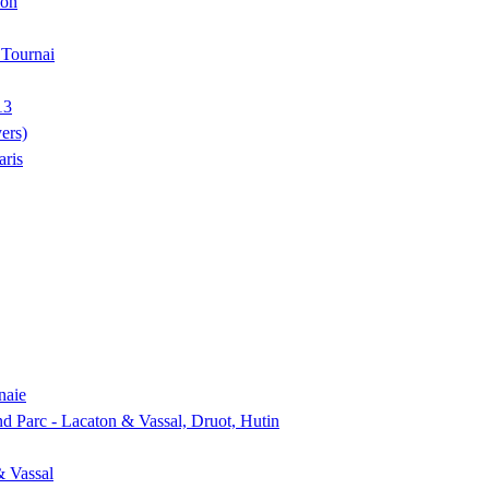
ion
, Tournai
13
ers)
aris
naie
nd Parc - Lacaton & Vassal, Druot, Hutin
& Vassal