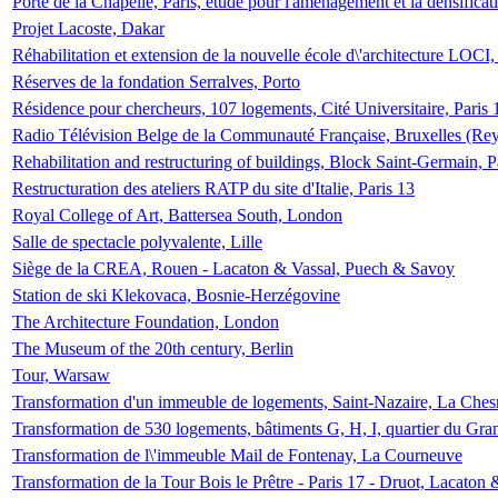
Porte de la Chapelle, Paris, étude pour l'aménagement et la densificat
Projet Lacoste, Dakar
Réhabilitation et extension de la nouvelle école d\'architecture LOCI
Réserves de la fondation Serralves, Porto
Résidence pour chercheurs, 107 logements, Cité Universitaire, Paris 
Radio Télévision Belge de la Communauté Française, Bruxelles (Rey
Rehabilitation and restructuring of buildings, Block Saint-Germain, P
Restructuration des ateliers RATP du site d'Italie, Paris 13
Royal College of Art, Battersea South, London
Salle de spectacle polyvalente, Lille
Siège de la CREA, Rouen - Lacaton & Vassal, Puech & Savoy
Station de ski Klekovaca, Bosnie-Herzégovine
The Architecture Foundation, London
The Museum of the 20th century, Berlin
Tour, Warsaw
Transformation d'un immeuble de logements, Saint-Nazaire, La Ches
Transformation de 530 logements, bâtiments G, H, I, quartier du Gra
Transformation de l\'immeuble Mail de Fontenay, La Courneuve
Transformation de la Tour Bois le Prêtre - Paris 17 - Druot, Lacaton 