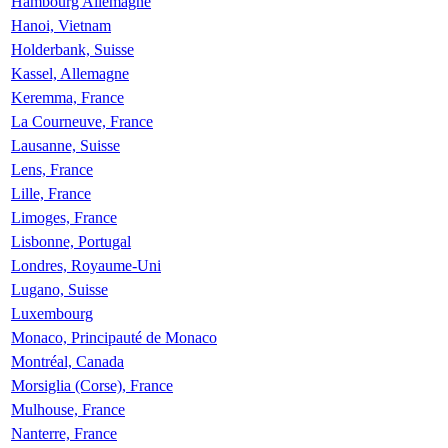
Hambourg Allemagne
Hanoi, Vietnam
Holderbank, Suisse
Kassel, Allemagne
Keremma, France
La Courneuve, France
Lausanne, Suisse
Lens, France
Lille, France
Limoges, France
Lisbonne, Portugal
Londres, Royaume-Uni
Lugano, Suisse
Luxembourg
Monaco, Principauté de Monaco
Montréal, Canada
Morsiglia (Corse), France
Mulhouse, France
Nanterre, France