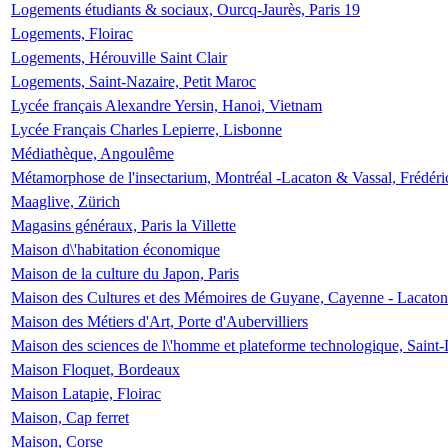
Logements étudiants & sociaux, Ourcq-Jaurès, Paris 19
Logements, Floirac
Logements, Hérouville Saint Clair
Logements, Saint-Nazaire, Petit Maroc
Lycée français Alexandre Yersin, Hanoi, Vietnam
Lycée Français Charles Lepierre, Lisbonne
Médiathèque, Angoulême
Métamorphose de l'insectarium, Montréal -Lacaton & Vassal, Frédéri
Maaglive, Zürich
Magasins généraux, Paris la Villette
Maison d\'habitation économique
Maison de la culture du Japon, Paris
Maison des Cultures et des Mémoires de Guyane, Cayenne - Lacaton
Maison des Métiers d'Art, Porte d'Aubervilliers
Maison des sciences de l\'homme et plateforme technologique, Saint
Maison Floquet, Bordeaux
Maison Latapie, Floirac
Maison, Cap ferret
Maison, Corse