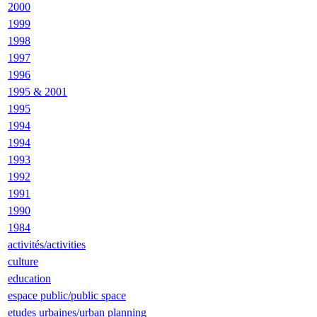
2000
1999
1998
1997
1996
1995 & 2001
1995
1994
1994
1993
1992
1991
1990
1984
activités/activities
culture
education
espace public/public space
etudes urbaines/urban planning