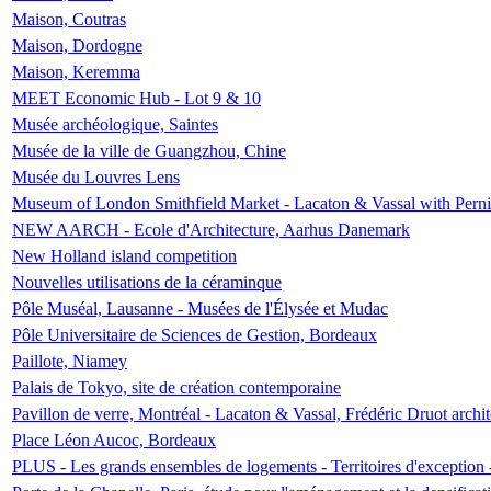
Maison, Coutras
Maison, Dordogne
Maison, Keremma
MEET Economic Hub - Lot 9 & 10
Musée archéologique, Saintes
Musée de la ville de Guangzhou, Chine
Musée du Louvres Lens
Museum of London Smithfield Market - Lacaton & Vassal with Pernil
NEW AARCH - Ecole d'Architecture, Aarhus Danemark
New Holland island competition
Nouvelles utilisations de la céraminque
Pôle Muséal, Lausanne - Musées de l'Élysée et Mudac
Pôle Universitaire de Sciences de Gestion, Bordeaux
Paillote, Niamey
Palais de Tokyo, site de création contemporaine
Pavillon de verre, Montréal - Lacaton & Vassal, Frédéric Druot arch
Place Léon Aucoc, Bordeaux
PLUS - Les grands ensembles de logements - Territoires d'exception 