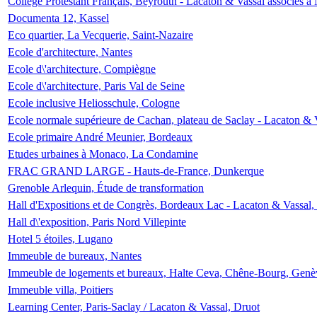
Collège Protestant Français, Beyrouth - Lacaton & Vassal associés à N
Documenta 12, Kassel
Eco quartier, La Vecquerie, Saint-Nazaire
Ecole d'architecture, Nantes
Ecole d\'architecture, Compiègne
Ecole d\'architecture, Paris Val de Seine
Ecole inclusive Heliosschule, Cologne
Ecole normale supérieure de Cachan, plateau de Saclay - Lacaton & 
Ecole primaire André Meunier, Bordeaux
Etudes urbaines à Monaco, La Condamine
FRAC GRAND LARGE - Hauts-de-France, Dunkerque
Grenoble Arlequin, Étude de transformation
Hall d'Expositions et de Congrès, Bordeaux Lac - Lacaton & Vassal
Hall d\'exposition, Paris Nord Villepinte
Hotel 5 étoiles, Lugano
Immeuble de bureaux, Nantes
Immeuble de logements et bureaux, Halte Ceva, Chêne-Bourg, Genè
Immeuble villa, Poitiers
Learning Center, Paris-Saclay / Lacaton & Vassal, Druot