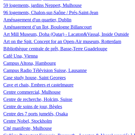
59 logements, jardins Neppert, Mulhouse
96 logements, Chalon-sur-Saône / Prés-Saint-Jean
Aménagement d'un quartier, Dublin
Aménagement d’un îlot, Boulogne Billancourt
Art Mill Museum, Doha (Qatar) - Lacaton&Vassal, Inside Outside
Art on the Spit. Concept for an Open-Air museum, Rotterdam
Bibliothèque centrale de prêt, Basse-Terre Guadeloupe
Café Una, Vienna
Campus Altona, Hambourg
Campus Radio Télévision Suisse, Lausanne
Case study house, Saint Georges
Cave et chais, Embres et castelmaure
Centre commercial, Mulhouse
Centre de recherche, Holcim, Suisse
Centre de soins de jour, Bègles
Centre des 7 ports jumelés, Osaka
Centre Nobel, Stockholm
Cité manifeste, Mulhouse