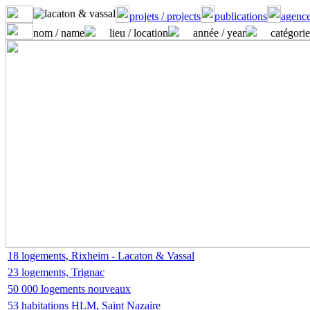
projets / projects
publications
agence
nom / name
lieu / location
année / year
catégorie
18 logements, Rixheim - Lacaton & Vassal
23 logements, Trignac
50 000 logements nouveaux
53 habitations HLM, Saint Nazaire