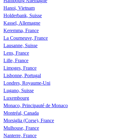
Hambourg Allemagne
Hanoi, Vietnam
Holderbank, Suisse
Kassel, Allemagne
Keremma, France
La Courneuve, France
Lausanne, Suisse
Lens, France
Lille, France
Limoges, France
Lisbonne, Portugal
Londres, Royaume-Uni
Lugano, Suisse
Luxembourg
Monaco, Principauté de Monaco
Montréal, Canada
Morsiglia (Corse), France
Mulhouse, France
Nanterre, France