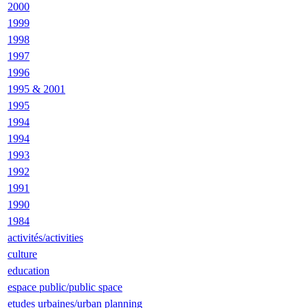
2000
1999
1998
1997
1996
1995 & 2001
1995
1994
1994
1993
1992
1991
1990
1984
activités/activities
culture
education
espace public/public space
etudes urbaines/urban planning