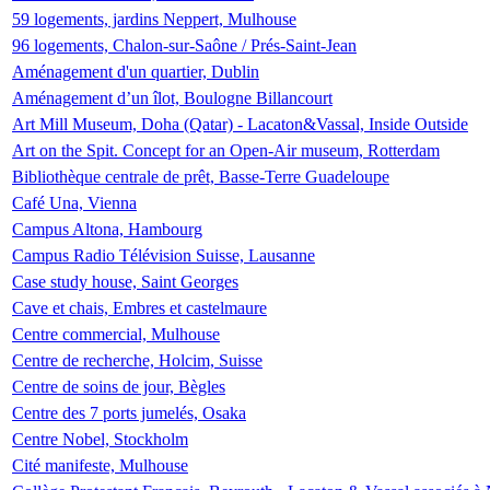
59 logements, jardins Neppert, Mulhouse
96 logements, Chalon-sur-Saône / Prés-Saint-Jean
Aménagement d'un quartier, Dublin
Aménagement d’un îlot, Boulogne Billancourt
Art Mill Museum, Doha (Qatar) - Lacaton&Vassal, Inside Outside
Art on the Spit. Concept for an Open-Air museum, Rotterdam
Bibliothèque centrale de prêt, Basse-Terre Guadeloupe
Café Una, Vienna
Campus Altona, Hambourg
Campus Radio Télévision Suisse, Lausanne
Case study house, Saint Georges
Cave et chais, Embres et castelmaure
Centre commercial, Mulhouse
Centre de recherche, Holcim, Suisse
Centre de soins de jour, Bègles
Centre des 7 ports jumelés, Osaka
Centre Nobel, Stockholm
Cité manifeste, Mulhouse