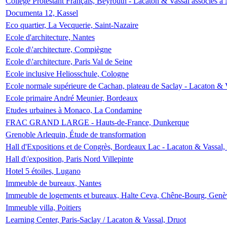
Collège Protestant Français, Beyrouth - Lacaton & Vassal associés à N
Documenta 12, Kassel
Eco quartier, La Vecquerie, Saint-Nazaire
Ecole d'architecture, Nantes
Ecole d\'architecture, Compiègne
Ecole d\'architecture, Paris Val de Seine
Ecole inclusive Heliosschule, Cologne
Ecole normale supérieure de Cachan, plateau de Saclay - Lacaton & 
Ecole primaire André Meunier, Bordeaux
Etudes urbaines à Monaco, La Condamine
FRAC GRAND LARGE - Hauts-de-France, Dunkerque
Grenoble Arlequin, Étude de transformation
Hall d'Expositions et de Congrès, Bordeaux Lac - Lacaton & Vassal
Hall d\'exposition, Paris Nord Villepinte
Hotel 5 étoiles, Lugano
Immeuble de bureaux, Nantes
Immeuble de logements et bureaux, Halte Ceva, Chêne-Bourg, Genè
Immeuble villa, Poitiers
Learning Center, Paris-Saclay / Lacaton & Vassal, Druot