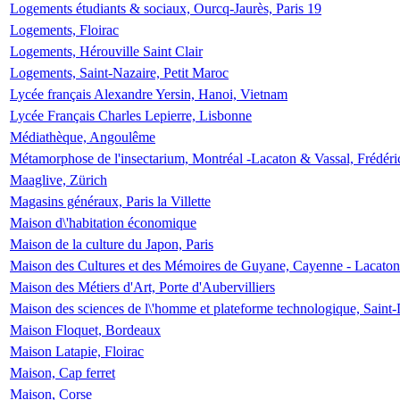
Logements étudiants & sociaux, Ourcq-Jaurès, Paris 19
Logements, Floirac
Logements, Hérouville Saint Clair
Logements, Saint-Nazaire, Petit Maroc
Lycée français Alexandre Yersin, Hanoi, Vietnam
Lycée Français Charles Lepierre, Lisbonne
Médiathèque, Angoulême
Métamorphose de l'insectarium, Montréal -Lacaton & Vassal, Frédéri
Maaglive, Zürich
Magasins généraux, Paris la Villette
Maison d\'habitation économique
Maison de la culture du Japon, Paris
Maison des Cultures et des Mémoires de Guyane, Cayenne - Lacaton
Maison des Métiers d'Art, Porte d'Aubervilliers
Maison des sciences de l\'homme et plateforme technologique, Saint
Maison Floquet, Bordeaux
Maison Latapie, Floirac
Maison, Cap ferret
Maison, Corse