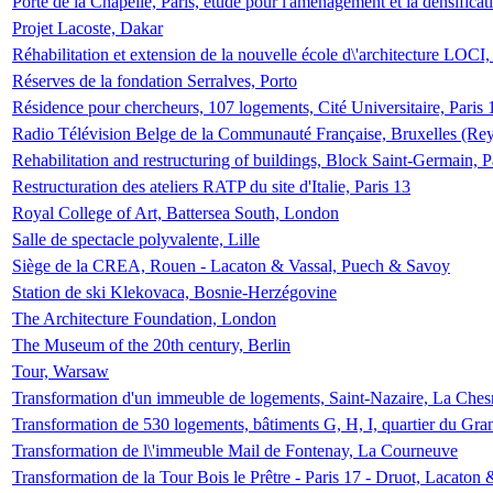
Porte de la Chapelle, Paris, étude pour l'aménagement et la densificat
Projet Lacoste, Dakar
Réhabilitation et extension de la nouvelle école d\'architecture LOCI
Réserves de la fondation Serralves, Porto
Résidence pour chercheurs, 107 logements, Cité Universitaire, Paris 
Radio Télévision Belge de la Communauté Française, Bruxelles (Rey
Rehabilitation and restructuring of buildings, Block Saint-Germain, P
Restructuration des ateliers RATP du site d'Italie, Paris 13
Royal College of Art, Battersea South, London
Salle de spectacle polyvalente, Lille
Siège de la CREA, Rouen - Lacaton & Vassal, Puech & Savoy
Station de ski Klekovaca, Bosnie-Herzégovine
The Architecture Foundation, London
The Museum of the 20th century, Berlin
Tour, Warsaw
Transformation d'un immeuble de logements, Saint-Nazaire, La Ches
Transformation de 530 logements, bâtiments G, H, I, quartier du Gra
Transformation de l\'immeuble Mail de Fontenay, La Courneuve
Transformation de la Tour Bois le Prêtre - Paris 17 - Druot, Lacaton 