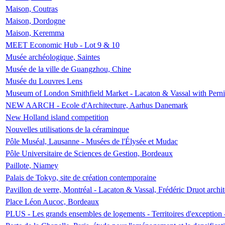
Maison, Coutras
Maison, Dordogne
Maison, Keremma
MEET Economic Hub - Lot 9 & 10
Musée archéologique, Saintes
Musée de la ville de Guangzhou, Chine
Musée du Louvres Lens
Museum of London Smithfield Market - Lacaton & Vassal with Pernil
NEW AARCH - Ecole d'Architecture, Aarhus Danemark
New Holland island competition
Nouvelles utilisations de la céraminque
Pôle Muséal, Lausanne - Musées de l'Élysée et Mudac
Pôle Universitaire de Sciences de Gestion, Bordeaux
Paillote, Niamey
Palais de Tokyo, site de création contemporaine
Pavillon de verre, Montréal - Lacaton & Vassal, Frédéric Druot arch
Place Léon Aucoc, Bordeaux
PLUS - Les grands ensembles de logements - Territoires d'exception 