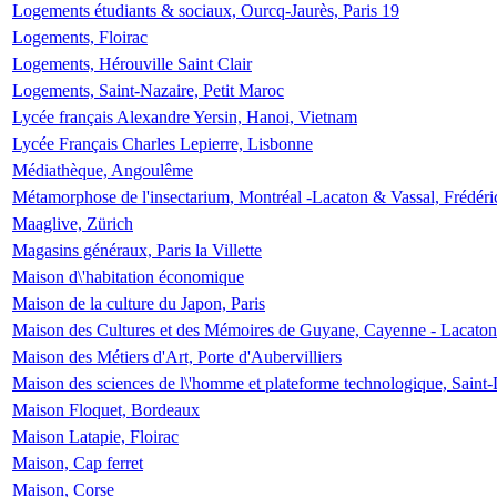
Logements étudiants & sociaux, Ourcq-Jaurès, Paris 19
Logements, Floirac
Logements, Hérouville Saint Clair
Logements, Saint-Nazaire, Petit Maroc
Lycée français Alexandre Yersin, Hanoi, Vietnam
Lycée Français Charles Lepierre, Lisbonne
Médiathèque, Angoulême
Métamorphose de l'insectarium, Montréal -Lacaton & Vassal, Frédéri
Maaglive, Zürich
Magasins généraux, Paris la Villette
Maison d\'habitation économique
Maison de la culture du Japon, Paris
Maison des Cultures et des Mémoires de Guyane, Cayenne - Lacaton
Maison des Métiers d'Art, Porte d'Aubervilliers
Maison des sciences de l\'homme et plateforme technologique, Saint
Maison Floquet, Bordeaux
Maison Latapie, Floirac
Maison, Cap ferret
Maison, Corse