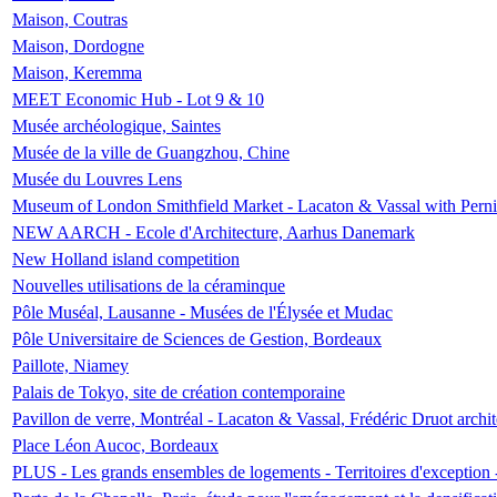
Maison, Coutras
Maison, Dordogne
Maison, Keremma
MEET Economic Hub - Lot 9 & 10
Musée archéologique, Saintes
Musée de la ville de Guangzhou, Chine
Musée du Louvres Lens
Museum of London Smithfield Market - Lacaton & Vassal with Pernil
NEW AARCH - Ecole d'Architecture, Aarhus Danemark
New Holland island competition
Nouvelles utilisations de la céraminque
Pôle Muséal, Lausanne - Musées de l'Élysée et Mudac
Pôle Universitaire de Sciences de Gestion, Bordeaux
Paillote, Niamey
Palais de Tokyo, site de création contemporaine
Pavillon de verre, Montréal - Lacaton & Vassal, Frédéric Druot arch
Place Léon Aucoc, Bordeaux
PLUS - Les grands ensembles de logements - Territoires d'exception 