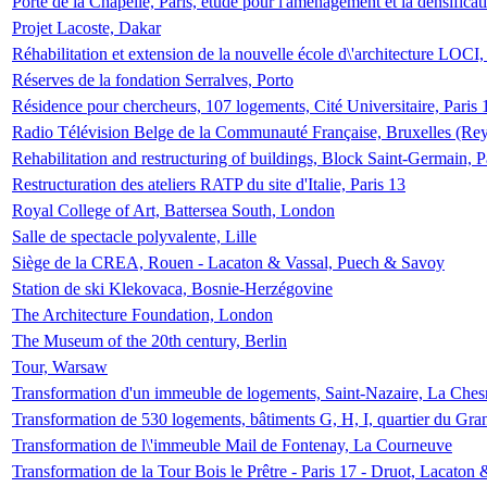
Porte de la Chapelle, Paris, étude pour l'aménagement et la densificat
Projet Lacoste, Dakar
Réhabilitation et extension de la nouvelle école d\'architecture LOCI
Réserves de la fondation Serralves, Porto
Résidence pour chercheurs, 107 logements, Cité Universitaire, Paris 
Radio Télévision Belge de la Communauté Française, Bruxelles (Rey
Rehabilitation and restructuring of buildings, Block Saint-Germain, P
Restructuration des ateliers RATP du site d'Italie, Paris 13
Royal College of Art, Battersea South, London
Salle de spectacle polyvalente, Lille
Siège de la CREA, Rouen - Lacaton & Vassal, Puech & Savoy
Station de ski Klekovaca, Bosnie-Herzégovine
The Architecture Foundation, London
The Museum of the 20th century, Berlin
Tour, Warsaw
Transformation d'un immeuble de logements, Saint-Nazaire, La Ches
Transformation de 530 logements, bâtiments G, H, I, quartier du Gra
Transformation de l\'immeuble Mail de Fontenay, La Courneuve
Transformation de la Tour Bois le Prêtre - Paris 17 - Druot, Lacaton 