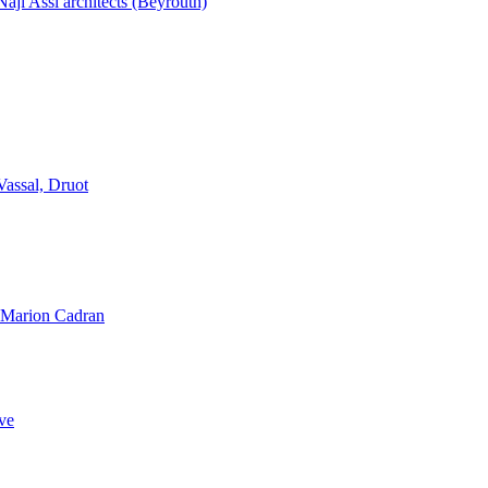
aji Assi architects (Beyrouth)
Vassal, Druot
, Marion Cadran
ve