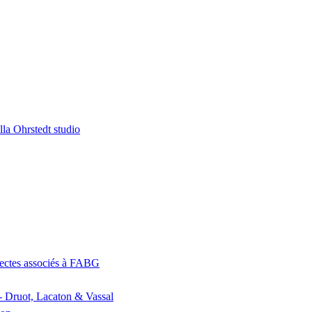
la Ohrstedt studio
itectes associés à FABG
- Druot, Lacaton & Vassal