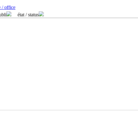
 / office
ubli
état / status