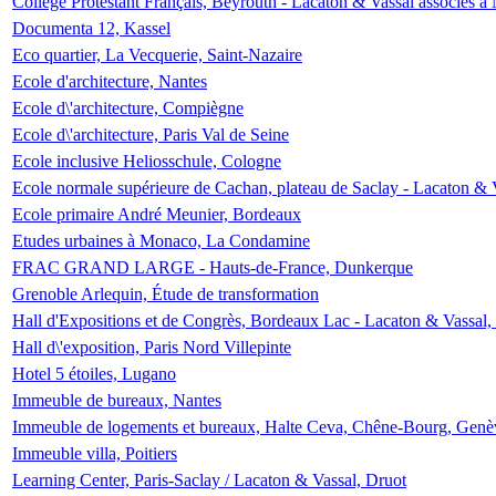
Collège Protestant Français, Beyrouth - Lacaton & Vassal associés à N
Documenta 12, Kassel
Eco quartier, La Vecquerie, Saint-Nazaire
Ecole d'architecture, Nantes
Ecole d\'architecture, Compiègne
Ecole d\'architecture, Paris Val de Seine
Ecole inclusive Heliosschule, Cologne
Ecole normale supérieure de Cachan, plateau de Saclay - Lacaton & 
Ecole primaire André Meunier, Bordeaux
Etudes urbaines à Monaco, La Condamine
FRAC GRAND LARGE - Hauts-de-France, Dunkerque
Grenoble Arlequin, Étude de transformation
Hall d'Expositions et de Congrès, Bordeaux Lac - Lacaton & Vassal
Hall d\'exposition, Paris Nord Villepinte
Hotel 5 étoiles, Lugano
Immeuble de bureaux, Nantes
Immeuble de logements et bureaux, Halte Ceva, Chêne-Bourg, Genè
Immeuble villa, Poitiers
Learning Center, Paris-Saclay / Lacaton & Vassal, Druot