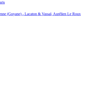
aris
enne (Guyane) - Lacaton & Vassal, Aurélien Le Roux