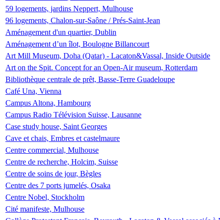
59 logements, jardins Neppert, Mulhouse
96 logements, Chalon-sur-Saône / Prés-Saint-Jean
Aménagement d'un quartier, Dublin
Aménagement d’un îlot, Boulogne Billancourt
Art Mill Museum, Doha (Qatar) - Lacaton&Vassal, Inside Outside
Art on the Spit. Concept for an Open-Air museum, Rotterdam
Bibliothèque centrale de prêt, Basse-Terre Guadeloupe
Café Una, Vienna
Campus Altona, Hambourg
Campus Radio Télévision Suisse, Lausanne
Case study house, Saint Georges
Cave et chais, Embres et castelmaure
Centre commercial, Mulhouse
Centre de recherche, Holcim, Suisse
Centre de soins de jour, Bègles
Centre des 7 ports jumelés, Osaka
Centre Nobel, Stockholm
Cité manifeste, Mulhouse