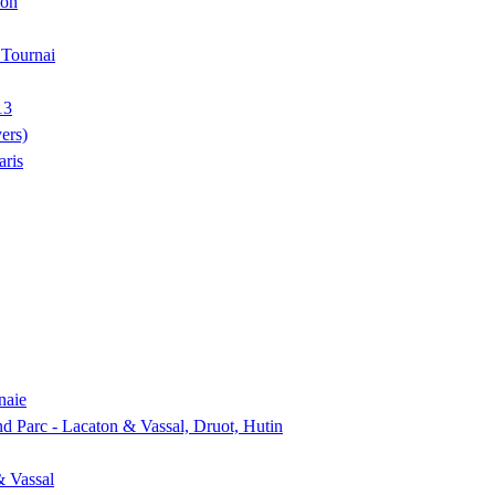
ion
, Tournai
13
ers)
aris
naie
nd Parc - Lacaton & Vassal, Druot, Hutin
& Vassal