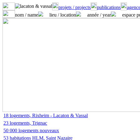
projets / projects
publications
agence
nom / name
lieu / location
année / year
espace p
18 logements, Rixheim - Lacaton & Vassal
23 logements, Trignac
50 000 logements nouveaux
53 habitations HLM, Saint Nazaire