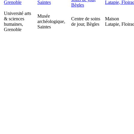
Université arts
Musée
& sciences
Centre de soins
Maison
archéologique,
humaines,
de jour, Bègles
Latapie, Floira
Saintes
Grenoble