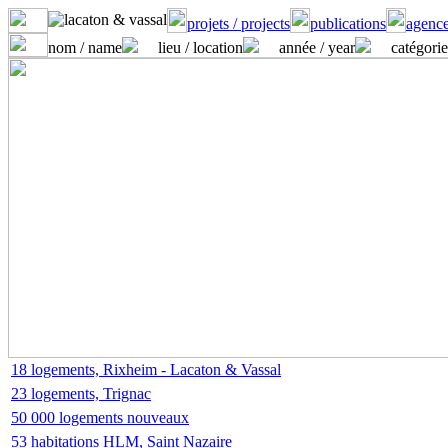
projets / projects
publications
agence
nom / name
lieu / location
année / year
catégorie
18 logements, Rixheim - Lacaton & Vassal
23 logements, Trignac
50 000 logements nouveaux
53 habitations HLM, Saint Nazaire