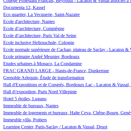
Collège Protestant Français, Beyrouth - Lacaton & Vassal associés à N
Documenta 12, Kassel
Eco quartier, La Vecquerie, Saint-Nazaire
Ecole d'architecture, Nantes
Ecole d\'architecture, Compiègne
Ecole d\'architecture, Paris Val de Seine
Ecole inclusive Heliosschule, Cologne
Ecole normale supérieure de Cachan, plateau de Saclay - Lacaton & 
Ecole primaire André Meunier, Bordeaux
Etudes urbaines à Monaco, La Condamine
FRAC GRAND LARGE - Hauts-de-France, Dunkerque
Grenoble Arlequin, Étude de transformation
Hall d'Expositions et de Congrès, Bordeaux Lac - Lacaton & Vassal
Hall d\'exposition, Paris Nord Villepinte
Hotel 5 étoiles, Lugano
Immeuble de bureaux, Nantes
Immeuble de logements et bureaux, Halte Ceva, Chêne-Bourg, Genè
Immeuble villa, Poitiers
Learning Center, Paris-Saclay / Lacaton & Vassal, Druot