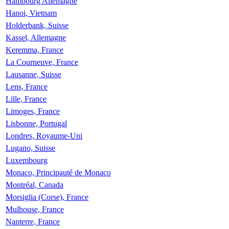
Hambourg Allemagne
Hanoi, Vietnam
Holderbank, Suisse
Kassel, Allemagne
Keremma, France
La Courneuve, France
Lausanne, Suisse
Lens, France
Lille, France
Limoges, France
Lisbonne, Portugal
Londres, Royaume-Uni
Lugano, Suisse
Luxembourg
Monaco, Principauté de Monaco
Montréal, Canada
Morsiglia (Corse), France
Mulhouse, France
Nanterre, France