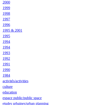
2000
1999
1998
1997
1996
1995 & 2001
1995
1994
1994
1993
1992
1991
1990
1984
activités/activities
culture
education
espace public/public space
etudes urbaines/urban planning