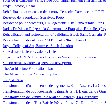
Porte de la Chapelle, Paris, étude pour l'aménagement et la densificat
Projet Lacoste, Dakar
Réhabilitation et extension de la nouvelle école d\'architecture LOCI
Réserves de la fondation Serralves, Porto
Résidence pour chercheurs, 107 logements, Cité Universitaire, Paris 
Radio Télévision Belge de la Communauté Française, Bruxelles (Rey
Rehabilitation and restructuring of buildings, Block Saint-Germain, P
Restructuration des ateliers RATP du site d'Italie, Paris 13
Royal College of Art, Battersea South, London
Salle de spectacle polyvalente, Lille
Siège de la CREA, Rouen - Lacaton & Vassal, Puech & Savoy
Station de ski Klekovaca, Bosnie-Herzégovine
The Architecture Foundation, London
The Museum of the 20th century, Berlin
Tour, Warsaw
Transformation d'un immeuble de logements, Saint-Nazaire, La Ches
Transformation de 530 logements, bâtiments G, H, I, quartier du Gra
Transformation de l\'immeuble Mail de Fontenay, La Courneuve
Transformation de la Tour Bois le Prêtre - Paris 17 - Druot, Lacaton 