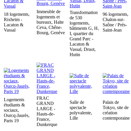
Immeuble de
Transformation
18 logements,
96 logements,
logements et
de 530
Rixheim -
Chalon-sur-
bureaux, Halte
logements,
Lacaton &
Saône / Prés-
Ceva, Chêne-
bâtiments G, H,
Vassal
Saint-Jean
Bourg, Genève
I, quartier du
Grand Parc -
Lacaton &
Vassal, Druot,
Hutin
FRAC
Logements
Salle de
Palais de
GRAND
étudiants &
spectacle
Tokyo, site de
LARGE -
sociaux,
polyvalente,
création
Hauts-de-
Ourcq-Jaurès,
Lille
contemporaine
France,
Paris 19
Dunkerque