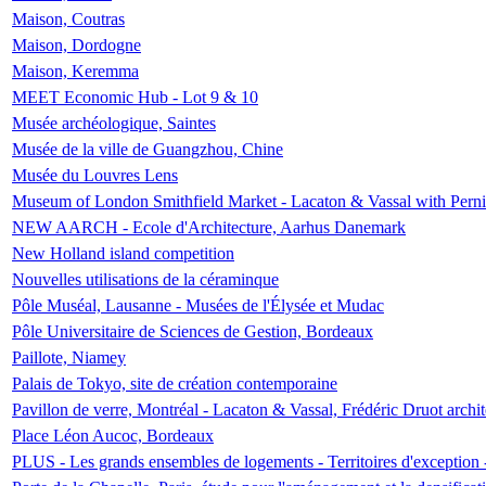
Maison, Coutras
Maison, Dordogne
Maison, Keremma
MEET Economic Hub - Lot 9 & 10
Musée archéologique, Saintes
Musée de la ville de Guangzhou, Chine
Musée du Louvres Lens
Museum of London Smithfield Market - Lacaton & Vassal with Pernil
NEW AARCH - Ecole d'Architecture, Aarhus Danemark
New Holland island competition
Nouvelles utilisations de la céraminque
Pôle Muséal, Lausanne - Musées de l'Élysée et Mudac
Pôle Universitaire de Sciences de Gestion, Bordeaux
Paillote, Niamey
Palais de Tokyo, site de création contemporaine
Pavillon de verre, Montréal - Lacaton & Vassal, Frédéric Druot arch
Place Léon Aucoc, Bordeaux
PLUS - Les grands ensembles de logements - Territoires d'exception 