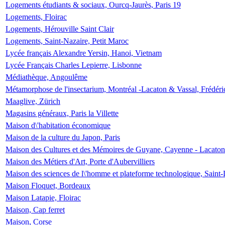
Logements étudiants & sociaux, Ourcq-Jaurès, Paris 19
Logements, Floirac
Logements, Hérouville Saint Clair
Logements, Saint-Nazaire, Petit Maroc
Lycée français Alexandre Yersin, Hanoi, Vietnam
Lycée Français Charles Lepierre, Lisbonne
Médiathèque, Angoulême
Métamorphose de l'insectarium, Montréal -Lacaton & Vassal, Frédéri
Maaglive, Zürich
Magasins généraux, Paris la Villette
Maison d\'habitation économique
Maison de la culture du Japon, Paris
Maison des Cultures et des Mémoires de Guyane, Cayenne - Lacaton
Maison des Métiers d'Art, Porte d'Aubervilliers
Maison des sciences de l\'homme et plateforme technologique, Saint
Maison Floquet, Bordeaux
Maison Latapie, Floirac
Maison, Cap ferret
Maison, Corse