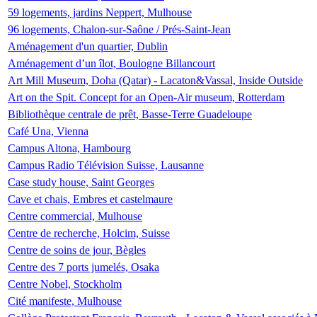
59 logements, jardins Neppert, Mulhouse
96 logements, Chalon-sur-Saône / Prés-Saint-Jean
Aménagement d'un quartier, Dublin
Aménagement d’un îlot, Boulogne Billancourt
Art Mill Museum, Doha (Qatar) - Lacaton&Vassal, Inside Outside
Art on the Spit. Concept for an Open-Air museum, Rotterdam
Bibliothèque centrale de prêt, Basse-Terre Guadeloupe
Café Una, Vienna
Campus Altona, Hambourg
Campus Radio Télévision Suisse, Lausanne
Case study house, Saint Georges
Cave et chais, Embres et castelmaure
Centre commercial, Mulhouse
Centre de recherche, Holcim, Suisse
Centre de soins de jour, Bègles
Centre des 7 ports jumelés, Osaka
Centre Nobel, Stockholm
Cité manifeste, Mulhouse