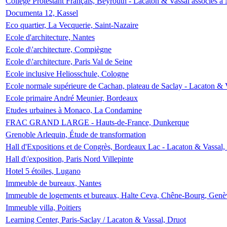
Collège Protestant Français, Beyrouth - Lacaton & Vassal associés à N
Documenta 12, Kassel
Eco quartier, La Vecquerie, Saint-Nazaire
Ecole d'architecture, Nantes
Ecole d\'architecture, Compiègne
Ecole d\'architecture, Paris Val de Seine
Ecole inclusive Heliosschule, Cologne
Ecole normale supérieure de Cachan, plateau de Saclay - Lacaton & 
Ecole primaire André Meunier, Bordeaux
Etudes urbaines à Monaco, La Condamine
FRAC GRAND LARGE - Hauts-de-France, Dunkerque
Grenoble Arlequin, Étude de transformation
Hall d'Expositions et de Congrès, Bordeaux Lac - Lacaton & Vassal
Hall d\'exposition, Paris Nord Villepinte
Hotel 5 étoiles, Lugano
Immeuble de bureaux, Nantes
Immeuble de logements et bureaux, Halte Ceva, Chêne-Bourg, Genè
Immeuble villa, Poitiers
Learning Center, Paris-Saclay / Lacaton & Vassal, Druot