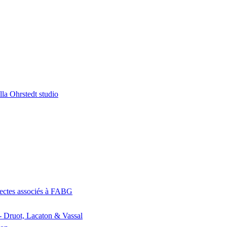
la Ohrstedt studio
itectes associés à FABG
- Druot, Lacaton & Vassal