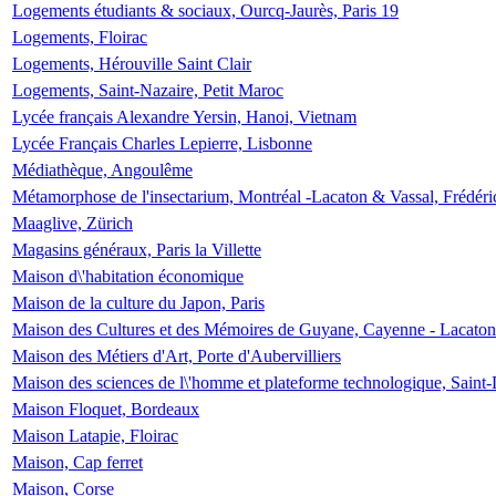
Logements étudiants & sociaux, Ourcq-Jaurès, Paris 19
Logements, Floirac
Logements, Hérouville Saint Clair
Logements, Saint-Nazaire, Petit Maroc
Lycée français Alexandre Yersin, Hanoi, Vietnam
Lycée Français Charles Lepierre, Lisbonne
Médiathèque, Angoulême
Métamorphose de l'insectarium, Montréal -Lacaton & Vassal, Frédéri
Maaglive, Zürich
Magasins généraux, Paris la Villette
Maison d\'habitation économique
Maison de la culture du Japon, Paris
Maison des Cultures et des Mémoires de Guyane, Cayenne - Lacaton
Maison des Métiers d'Art, Porte d'Aubervilliers
Maison des sciences de l\'homme et plateforme technologique, Saint
Maison Floquet, Bordeaux
Maison Latapie, Floirac
Maison, Cap ferret
Maison, Corse