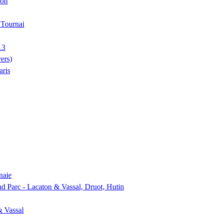
ion
, Tournai
13
ers)
aris
naie
nd Parc - Lacaton & Vassal, Druot, Hutin
& Vassal