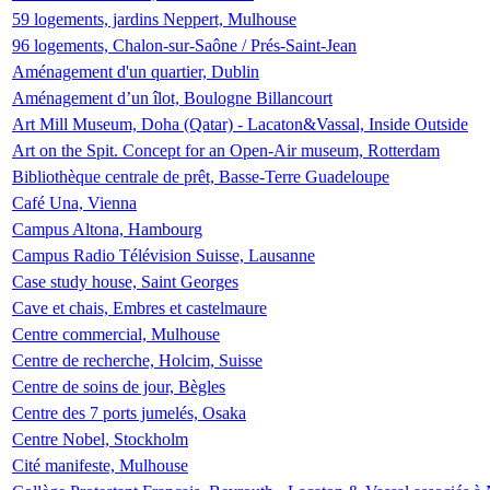
59 logements, jardins Neppert, Mulhouse
96 logements, Chalon-sur-Saône / Prés-Saint-Jean
Aménagement d'un quartier, Dublin
Aménagement d’un îlot, Boulogne Billancourt
Art Mill Museum, Doha (Qatar) - Lacaton&Vassal, Inside Outside
Art on the Spit. Concept for an Open-Air museum, Rotterdam
Bibliothèque centrale de prêt, Basse-Terre Guadeloupe
Café Una, Vienna
Campus Altona, Hambourg
Campus Radio Télévision Suisse, Lausanne
Case study house, Saint Georges
Cave et chais, Embres et castelmaure
Centre commercial, Mulhouse
Centre de recherche, Holcim, Suisse
Centre de soins de jour, Bègles
Centre des 7 ports jumelés, Osaka
Centre Nobel, Stockholm
Cité manifeste, Mulhouse