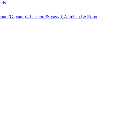
aris
enne (Guyane) - Lacaton & Vassal, Aurélien Le Roux