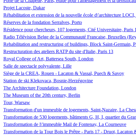
Porte de la Chapelle, Paris, étude pour l'aménagement et la densificat
Projet Lacoste, Dakar
Réhabilitation et extension de la nouvelle école d\'architecture LOCI
Réserves de la fondation Serralves, Porto
Résidence pour chercheurs, 107 logements, Cité Universitaire, Paris 
Radio Télévision Belge de la Communauté Française, Bruxelles (Rey
Rehabilitation and restructuring of buildings, Block Saint-Germain, P
Restructuration des ateliers RATP du site d'Italie, Paris 13
Royal College of Art, Battersea South, London
Salle de spectacle polyvalente, Lille
Siège de la CREA, Rouen - Lacaton & Vassal, Puech & Savoy
Station de ski Klekovaca, Bosnie-Herzégovine
The Architecture Foundation, London
The Museum of the 20th century, Berlin
Tour, Warsaw
Transformation d'un immeuble de logements, Saint-Nazaire, La Ches
Transformation de 530 logements, bâtiments G, H, I, quartier du Gra
Transformation de l\'immeuble Mail de Fontenay, La Courneuve
Transformation de la Tour Bois le Prêtre - Paris 17 - Druot, Lacaton 