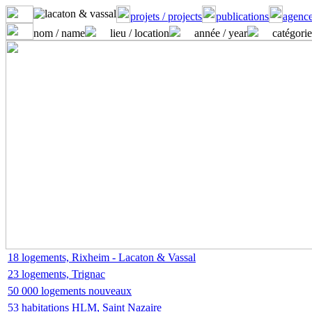
projets / projects
publications
agence
nom / name
lieu / location
année / year
catégorie
18 logements, Rixheim - Lacaton & Vassal
23 logements, Trignac
50 000 logements nouveaux
53 habitations HLM, Saint Nazaire