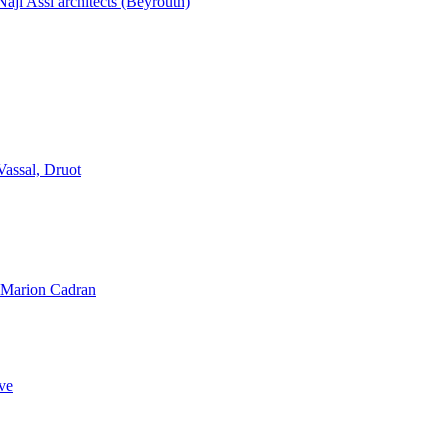
aji Assi architects (Beyrouth)
Vassal, Druot
, Marion Cadran
ve