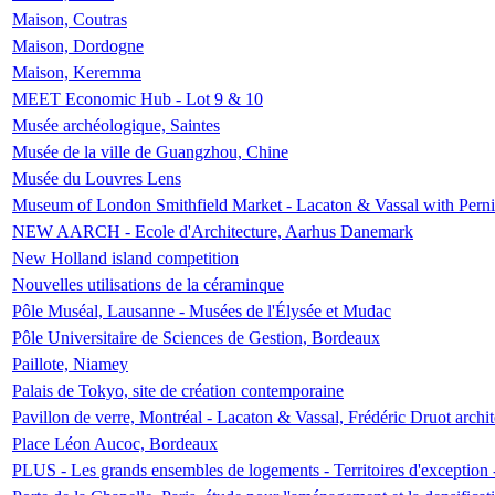
Maison, Coutras
Maison, Dordogne
Maison, Keremma
MEET Economic Hub - Lot 9 & 10
Musée archéologique, Saintes
Musée de la ville de Guangzhou, Chine
Musée du Louvres Lens
Museum of London Smithfield Market - Lacaton & Vassal with Pernil
NEW AARCH - Ecole d'Architecture, Aarhus Danemark
New Holland island competition
Nouvelles utilisations de la céraminque
Pôle Muséal, Lausanne - Musées de l'Élysée et Mudac
Pôle Universitaire de Sciences de Gestion, Bordeaux
Paillote, Niamey
Palais de Tokyo, site de création contemporaine
Pavillon de verre, Montréal - Lacaton & Vassal, Frédéric Druot arch
Place Léon Aucoc, Bordeaux
PLUS - Les grands ensembles de logements - Territoires d'exception 