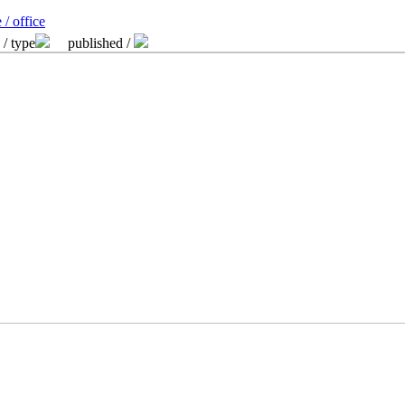
 / office
 / type
published /