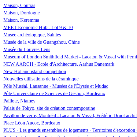
Maison, Coutras
Maison, Dordogne
Maison, Keremma
MEET Economic Hub - Lot 9 & 10
Musée archéologique, Saintes
Musée de la ville de Guangzhou, Chine
Musée du Louvres Lens
Museum of London Smithfield Market - Lacaton & Vassal with Pernil
NEW AARCH - Ecole d'Architecture, Aarhus Danemark
New Holland island competition
Nouvelles utilisations de la céraminque
Pôle Muséal, Lausanne - Musées de l'Élysée et Mudac
Pôle Universitaire de Sciences de Gestion, Bordeaux
Paillote, Niamey
Palais de Tokyo, site de création contemporaine
Pavillon de verre, Montréal - Lacaton & Vassal, Frédéric Druot arch
Place Léon Aucoc, Bordeaux
PLUS - Les grands ensembles de logements - Territoires d'exception 