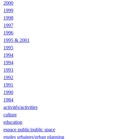
2000
1999
1998
1997
1996
1995 & 2001
1995
1994
1994
1993
1992
1991
1990
1984
activités/activities
culture
education
espace public/public space
etudes urbaines/urban planning