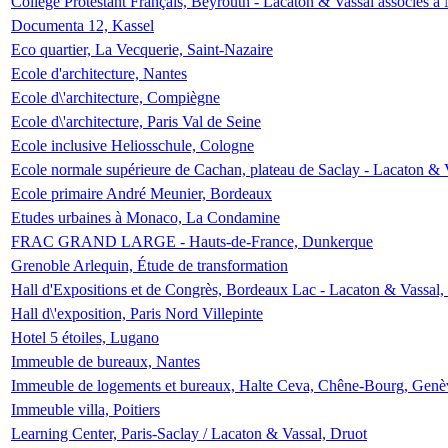
Collège Protestant Français, Beyrouth - Lacaton & Vassal associés à N
Documenta 12, Kassel
Eco quartier, La Vecquerie, Saint-Nazaire
Ecole d'architecture, Nantes
Ecole d\'architecture, Compiègne
Ecole d\'architecture, Paris Val de Seine
Ecole inclusive Heliosschule, Cologne
Ecole normale supérieure de Cachan, plateau de Saclay - Lacaton & 
Ecole primaire André Meunier, Bordeaux
Etudes urbaines à Monaco, La Condamine
FRAC GRAND LARGE - Hauts-de-France, Dunkerque
Grenoble Arlequin, Étude de transformation
Hall d'Expositions et de Congrès, Bordeaux Lac - Lacaton & Vassal
Hall d\'exposition, Paris Nord Villepinte
Hotel 5 étoiles, Lugano
Immeuble de bureaux, Nantes
Immeuble de logements et bureaux, Halte Ceva, Chêne-Bourg, Genè
Immeuble villa, Poitiers
Learning Center, Paris-Saclay / Lacaton & Vassal, Druot