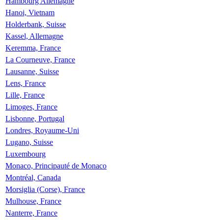
Hambourg Allemagne
Hanoi, Vietnam
Holderbank, Suisse
Kassel, Allemagne
Keremma, France
La Courneuve, France
Lausanne, Suisse
Lens, France
Lille, France
Limoges, France
Lisbonne, Portugal
Londres, Royaume-Uni
Lugano, Suisse
Luxembourg
Monaco, Principauté de Monaco
Montréal, Canada
Morsiglia (Corse), France
Mulhouse, France
Nanterre, France