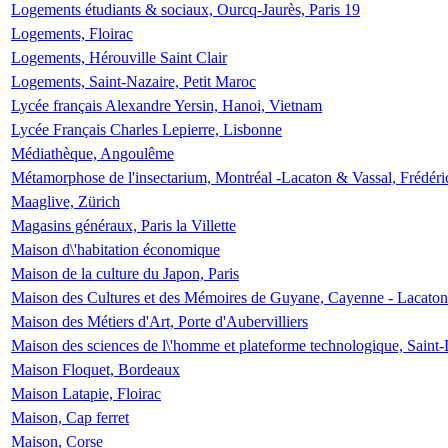
Logements étudiants & sociaux, Ourcq-Jaurès, Paris 19
Logements, Floirac
Logements, Hérouville Saint Clair
Logements, Saint-Nazaire, Petit Maroc
Lycée français Alexandre Yersin, Hanoi, Vietnam
Lycée Français Charles Lepierre, Lisbonne
Médiathèque, Angoulême
Métamorphose de l'insectarium, Montréal -Lacaton & Vassal, Frédéri
Maaglive, Zürich
Magasins généraux, Paris la Villette
Maison d\'habitation économique
Maison de la culture du Japon, Paris
Maison des Cultures et des Mémoires de Guyane, Cayenne - Lacaton
Maison des Métiers d'Art, Porte d'Aubervilliers
Maison des sciences de l\'homme et plateforme technologique, Saint
Maison Floquet, Bordeaux
Maison Latapie, Floirac
Maison, Cap ferret
Maison, Corse