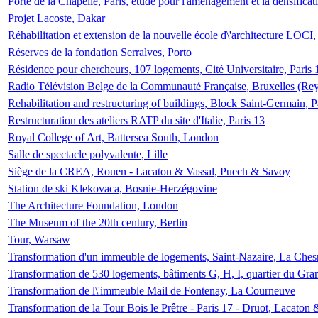
Porte de la Chapelle, Paris, étude pour l'aménagement et la densificat
Projet Lacoste, Dakar
Réhabilitation et extension de la nouvelle école d\'architecture LOCI
Réserves de la fondation Serralves, Porto
Résidence pour chercheurs, 107 logements, Cité Universitaire, Paris 
Radio Télévision Belge de la Communauté Française, Bruxelles (Rey
Rehabilitation and restructuring of buildings, Block Saint-Germain, P
Restructuration des ateliers RATP du site d'Italie, Paris 13
Royal College of Art, Battersea South, London
Salle de spectacle polyvalente, Lille
Siège de la CREA, Rouen - Lacaton & Vassal, Puech & Savoy
Station de ski Klekovaca, Bosnie-Herzégovine
The Architecture Foundation, London
The Museum of the 20th century, Berlin
Tour, Warsaw
Transformation d'un immeuble de logements, Saint-Nazaire, La Ches
Transformation de 530 logements, bâtiments G, H, I, quartier du Gra
Transformation de l\'immeuble Mail de Fontenay, La Courneuve
Transformation de la Tour Bois le Prêtre - Paris 17 - Druot, Lacaton 