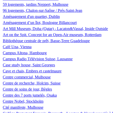
59 logements, jardins Neppert, Mulhouse
96 logements, Chalon-sur-Saône / Prés-Saint-Jean
Aménagement d'un quartier, Dublin
Aménagement d’un îlot, Boulogne Billancourt
Art Mill Museum, Doha (Qatar) - Lacaton&Vassal, Inside Outside
Art on the Spit. Concept for an Open-Air museum, Rotterdam
Bibliothèque centrale de prêt, Basse-Terre Guadeloupe
Café Una, Vienna
Campus Altona, Hambourg
Campus Radio Télévision Suisse, Lausanne
Case study house, Saint Georges
Cave et chais, Embres et castelmaure
Centre commercial, Mulhouse
Centre de recherche, Holcim, Suisse
Centre de soins de jour, Bègles
Centre des 7 ports jumelés, Osaka
Centre Nobel, Stockholm
Cité manifeste, Mulhouse